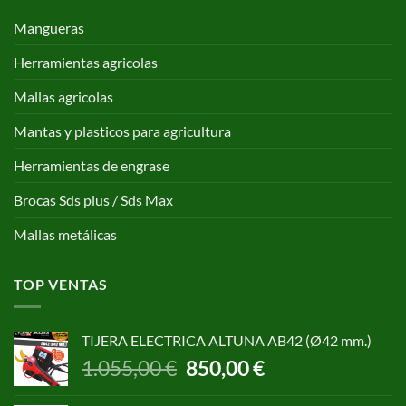
Mangueras
Herramientas agricolas
Mallas agricolas
Mantas y plasticos para agricultura
Herramientas de engrase
Brocas Sds plus / Sds Max
Mallas metálicas
TOP VENTAS
TIJERA ELECTRICA ALTUNA AB42 (Ø42 mm.)
El
El
1.055,00
€
850,00
€
precio
precio
original
actual