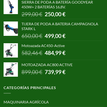
SIERRA DE PODA A BATERÍA GOODYEAR
era:
es:
450W+ 2 BATERÍAS 16,8V.
1.055,00 €.
850,00 €.
El
El
299,00
€
250,00
€
precio
precio
original
actual
TIJERA DE PODA A BATERIA CAMPAGNOLA
era:
es:
STARK L
299,00 €.
250,00 €.
El
El
650,00
€
499,00
€
precio
precio
original
actual
Motoazada AC450-Active
era:
es:
El
El
582,46
€
484,99
€
650,00 €.
499,00 €.
precio
precio
original
actual
MOTOAZADA AC800 ACTIVE
era:
es:
El
El
899,00
€
739,99
€
582,46 €.
484,99 €.
precio
precio
original
actual
era:
es:
CATEGORÍAS PRINCIPALES
899,00 €.
739,99 €.
MAQUINARIA AGRÍCOLA