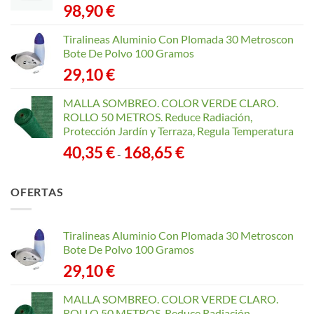
98,90
€
Tiralineas Aluminio Con Plomada 30 Metroscon
Bote De Polvo 100 Gramos
29,10
€
MALLA SOMBREO. COLOR VERDE CLARO.
ROLLO 50 METROS. Reduce Radiación,
Protección Jardín y Terraza, Regula Temperatura
Rango
40,35
€
168,65
€
-
de
precios:
OFERTAS
desde
40,35 €
hasta
Tiralineas Aluminio Con Plomada 30 Metroscon
168,65 €
Bote De Polvo 100 Gramos
29,10
€
MALLA SOMBREO. COLOR VERDE CLARO.
ROLLO 50 METROS. Reduce Radiación,