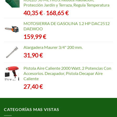
Protección Jardín y Terraza, Regula Temperatura
Rango
40,35
€
168,65
€
-
de
precios:
MOTOSIERRA DE GASOLINA 1.2 HP DAC2512
desde
DAEWOO
40,35 €
159,99
€
hasta
168,65 €
Alargadera Maurer 3/4" 200 mm.
31,90
€
Pistola Aire Caliente 2000 Watt. 2 Potencias Con
Accesorios. Decapador, Pistola Decapar Aire
Caliente
27,40
€
CATEGORÍAS MAS VISTAS