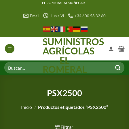
Saltar
EL ROMERAL ALMUÑECAR
al
Email
Lun a Vi
+34 600 58 32 60
contenido
SUMINISTROS
AGRÍCOLAS
EL
Buscar
ROMERAL
por:
PSX2500
Inicio
/
Productos etiquetados “PSX2500”
Filtrar