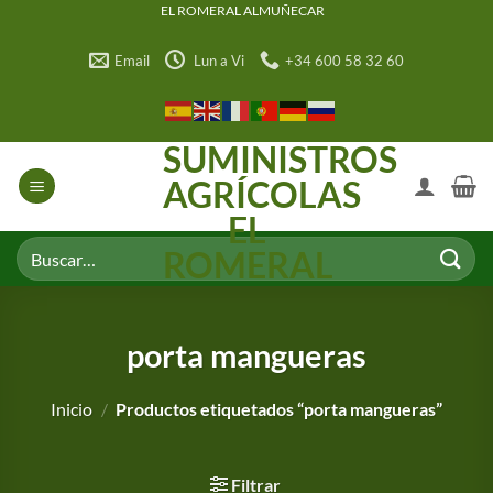
Saltar
EL ROMERAL ALMUÑECAR
al
Email
Lun a Vi
+34 600 58 32 60
contenido
SUMINISTROS
AGRÍCOLAS
EL
Buscar
ROMERAL
por:
porta mangueras
Inicio
/
Productos etiquetados “porta mangueras”
Filtrar