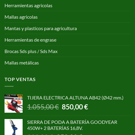
Herramientas agricolas
Mallas agricolas
Mantas y plasticos para agricultura
Herramientas de engrase
Brocas Sds plus / Sds Max
Mallas metálicas
TOP VENTAS
TIJERA ELECTRICA ALTUNA AB42 (Ø42 mm.)
El
El
1.055,00
€
850,00
€
precio
precio
original
actual
SIERRA DE PODA A BATERÍA GOODYEAR
era:
es:
450W+ 2 BATERÍAS 16,8V.
1.055,00 €.
850,00 €.