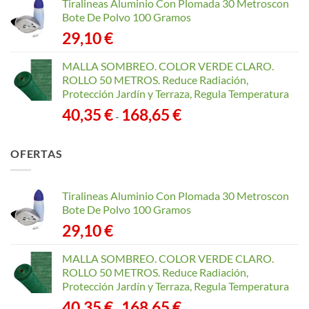
Tiralineas Aluminio Con Plomada 30 Metroscon
Bote De Polvo 100 Gramos
29,10
€
MALLA SOMBREO. COLOR VERDE CLARO.
ROLLO 50 METROS. Reduce Radiación,
Protección Jardín y Terraza, Regula Temperatura
Rango
40,35
€
168,65
€
-
de
precios:
OFERTAS
desde
40,35 €
hasta
Tiralineas Aluminio Con Plomada 30 Metroscon
168,65 €
Bote De Polvo 100 Gramos
29,10
€
MALLA SOMBREO. COLOR VERDE CLARO.
ROLLO 50 METROS. Reduce Radiación,
Protección Jardín y Terraza, Regula Temperatura
Rango
40,35
€
168,65
€
-