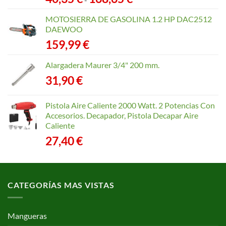
de
precios:
MOTOSIERRA DE GASOLINA 1.2 HP DAC2512
desde
DAEWOO
40,35 €
159,99
€
hasta
168,65 €
Alargadera Maurer 3/4" 200 mm.
31,90
€
Pistola Aire Caliente 2000 Watt. 2 Potencias Con
Accesorios. Decapador, Pistola Decapar Aire
Caliente
27,40
€
CATEGORÍAS MAS VISTAS
Mangueras