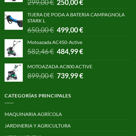
El
El
299,00
€
250,00
€
precio
precio
original
actual
TIJERA DE PODA A BATERIA CAMPAGNOLA
era:
es:
STARK L
299,00 €.
250,00 €.
El
El
650,00
€
499,00
€
precio
precio
original
actual
Motoazada AC450-Active
era:
es:
El
El
582,46
€
484,99
€
650,00 €.
499,00 €.
precio
precio
original
actual
MOTOAZADA AC800 ACTIVE
era:
es:
El
El
899,00
€
739,99
€
582,46 €.
484,99 €.
precio
precio
original
actual
era:
es:
CATEGORÍAS PRINCIPALES
899,00 €.
739,99 €.
MAQUINARIA AGRÍCOLA
JARDINERIA Y AGRICULTURA