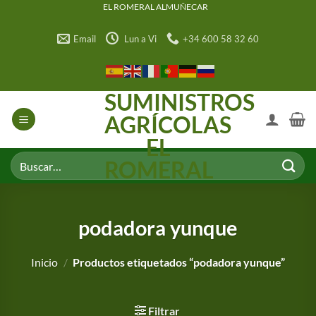
Saltar
EL ROMERAL ALMUÑECAR
al
Email
Lun a Vi
+34 600 58 32 60
contenido
SUMINISTROS
AGRÍCOLAS
EL
Buscar
ROMERAL
por:
podadora yunque
Inicio
/
Productos etiquetados “podadora yunque”
Filtrar