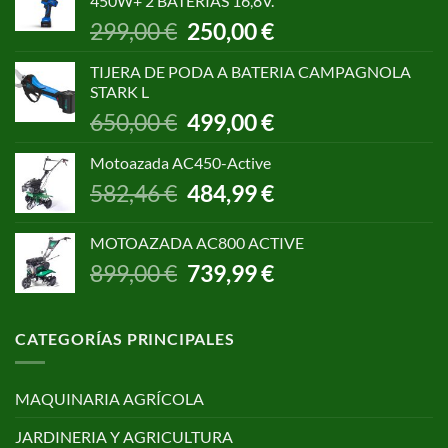
450W+ 2 BATERÍAS 16,8V.
1.055,00 €.
850,00 €.
El
El
299,00
€
250,00
€
precio
precio
original
actual
TIJERA DE PODA A BATERIA CAMPAGNOLA
era:
es:
STARK L
299,00 €.
250,00 €.
El
El
650,00
€
499,00
€
precio
precio
original
actual
Motoazada AC450-Active
era:
es:
El
El
582,46
€
484,99
€
650,00 €.
499,00 €.
precio
precio
original
actual
MOTOAZADA AC800 ACTIVE
era:
es:
El
El
899,00
€
739,99
€
582,46 €.
484,99 €.
precio
precio
original
actual
era:
es:
CATEGORÍAS PRINCIPALES
899,00 €.
739,99 €.
MAQUINARIA AGRÍCOLA
JARDINERIA Y AGRICULTURA