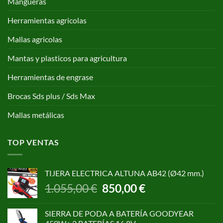
Mangueras
Herramientas agricolas
Mallas agricolas
Mantas y plasticos para agricultura
Herramientas de engrase
Brocas Sds plus / Sds Max
Mallas metálicas
TOP VENTAS
TIJERA ELECTRICA ALTUNA AB42 (Ø42 mm.)
El
El
1.055,00
€
850,00
€
precio
precio
original
actual
SIERRA DE PODA A BATERÍA GOODYEAR
era:
es: