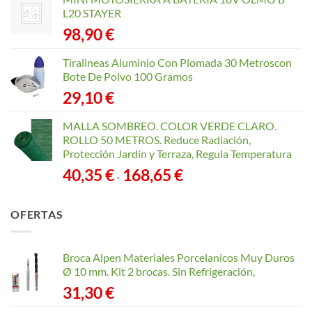
L20 STAYER
98,90
€
Tiralineas Aluminio Con Plomada 30 Metroscon
Bote De Polvo 100 Gramos
29,10
€
MALLA SOMBREO. COLOR VERDE CLARO.
ROLLO 50 METROS. Reduce Radiación,
Protección Jardín y Terraza, Regula Temperatura
Rango
40,35
€
168,65
€
-
de
precios:
OFERTAS
desde
40,35 €
hasta
Broca Alpen Materiales Porcelanicos Muy Duros
168,65 €
Ø 10 mm. Kit 2 brocas. Sin Refrigeración,
31,30
€