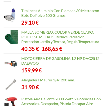
40,35 €
hasta
Tiralineas Aluminio Con Plomada 30 Metroscon
168,65 €
Bote De Polvo 100 Gramos
29,10
€
MALLA SOMBREO. COLOR VERDE CLARO.
ROLLO 50 METROS. Reduce Radiación,
Protección Jardín y Terraza, Regula Temperatura
Rango
40,35
€
168,65
€
-
de
precios:
MOTOSIERRA DE GASOLINA 1.2 HP DAC2512
desde
DAEWOO
40,35 €
159,99
€
hasta
168,65 €
Alargadera Maurer 3/4" 200 mm.
31,90
€
Pistola Aire Caliente 2000 Watt. 2 Potencias Con
Accesorios. Decapador, Pistola Decapar Aire