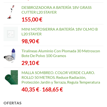
DESBROZADORA A BATERÍA 18V GRASS
CUTTER L20 STAYER
155,00
€
MINI MOTOSIERRA A BATERÍA 18V OLMO B
L20 STAYER
98,90
€
Tiralineas Aluminio Con Plomada 30 Metroscon
Bote De Polvo 100 Gramos
29,10
€
MALLA SOMBREO. COLOR VERDE CLARO.
ROLLO 50 METROS. Reduce Radiación,
Protección Jardín y Terraza, Regula Temperatura
Rango
40,35
€
168,65
€
-
de
precios:
OFERTAS
desde