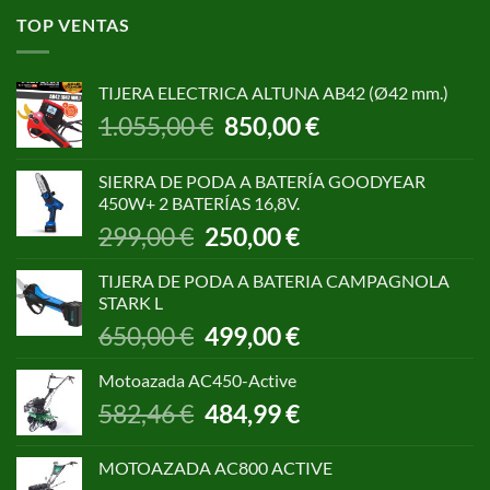
TOP VENTAS
TIJERA ELECTRICA ALTUNA AB42 (Ø42 mm.)
El
El
1.055,00
€
850,00
€
precio
precio
original
actual
SIERRA DE PODA A BATERÍA GOODYEAR
era:
es:
450W+ 2 BATERÍAS 16,8V.
1.055,00 €.
850,00 €.
El
El
299,00
€
250,00
€
precio
precio
original
actual
TIJERA DE PODA A BATERIA CAMPAGNOLA
era:
es:
STARK L
299,00 €.
250,00 €.
El
El
650,00
€
499,00
€
precio
precio
original
actual
Motoazada AC450-Active
era:
es:
El
El
582,46
€
484,99
€
650,00 €.
499,00 €.
precio
precio
original
actual
MOTOAZADA AC800 ACTIVE
era:
es: