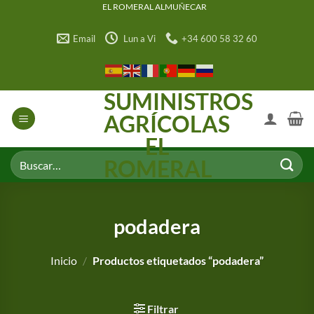
Saltar
EL ROMERAL ALMUÑECAR
al
Email
Lun a Vi
+34 600 58 32 60
contenido
SUMINISTROS
AGRÍCOLAS
EL
Buscar
ROMERAL
por:
podadera
Inicio
/
Productos etiquetados “podadera”
Filtrar