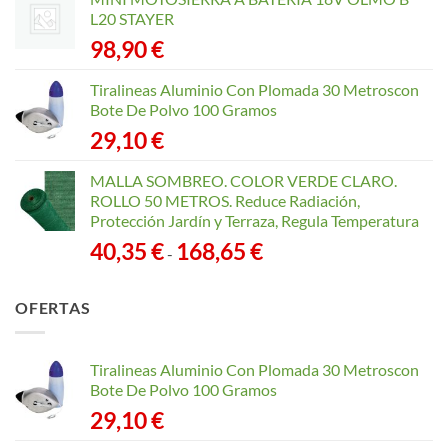
L20 STAYER
98,90
€
Tiralineas Aluminio Con Plomada 30 Metroscon
Bote De Polvo 100 Gramos
29,10
€
MALLA SOMBREO. COLOR VERDE CLARO.
ROLLO 50 METROS. Reduce Radiación,
Protección Jardín y Terraza, Regula Temperatura
Rango
40,35
€
168,65
€
-
de
precios:
OFERTAS
desde
40,35 €
hasta
Tiralineas Aluminio Con Plomada 30 Metroscon
168,65 €
Bote De Polvo 100 Gramos
29,10
€