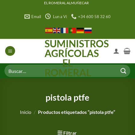
Saltar
EL ROMERAL ALMUÑECAR
al
Email
Lun a Vi
+34 600 58 32 60
contenido
SUMINISTROS
AGRÍCOLAS
EL
Buscar
ROMERAL
por:
pistola ptfe
Inicio
/
Productos etiquetados “pistola ptfe”
Filtrar