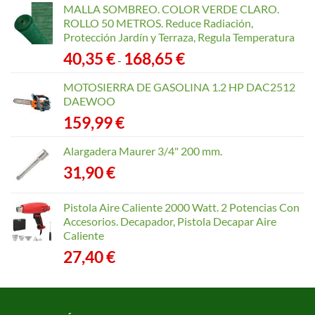
MALLA SOMBREO. COLOR VERDE CLARO.
ROLLO 50 METROS. Reduce Radiación,
Protección Jardín y Terraza, Regula Temperatura
Rango
40,35
€
168,65
€
-
de
precios:
MOTOSIERRA DE GASOLINA 1.2 HP DAC2512
desde
DAEWOO
40,35 €
159,99
€
hasta
168,65 €
Alargadera Maurer 3/4" 200 mm.
31,90
€
Pistola Aire Caliente 2000 Watt. 2 Potencias Con
Accesorios. Decapador, Pistola Decapar Aire
Caliente
27,40
€