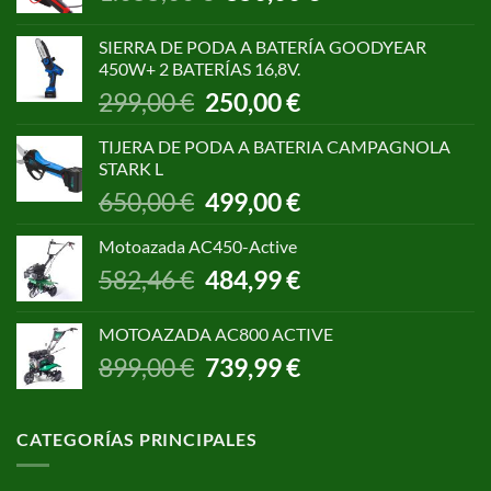
precio
precio
original
actual
SIERRA DE PODA A BATERÍA GOODYEAR
era:
es:
450W+ 2 BATERÍAS 16,8V.
1.055,00 €.
850,00 €.
El
El
299,00
€
250,00
€
precio
precio
original
actual
TIJERA DE PODA A BATERIA CAMPAGNOLA
era:
es:
STARK L
299,00 €.
250,00 €.
El
El
650,00
€
499,00
€
precio
precio
original
actual
Motoazada AC450-Active
era:
es:
El
El
582,46
€
484,99
€
650,00 €.
499,00 €.
precio
precio
original
actual
MOTOAZADA AC800 ACTIVE
era:
es:
El
El
899,00
€
739,99
€
582,46 €.
484,99 €.
precio
precio
original
actual
era:
es:
CATEGORÍAS PRINCIPALES
899,00 €.
739,99 €.