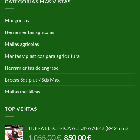
CATEGORÍAS MAS VISTAS
Mangueras
Herramientas agricolas
Mallas agricolas
Mantas y plasticos para agricultura
Herramientas de engrase
Brocas Sds plus / Sds Max
Mallas metálicas
TOP VENTAS
TIJERA ELECTRICA ALTUNA AB42 (Ø42 mm.)
El
El
1.055,00
€
850,00
€