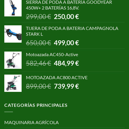
SIERRA DE PODA A BATERÍA GOODYEAR
era:
es:
450W+ 2 BATERÍAS 16,8V.
1.055,00 €.
850,00 €.
El
El
299,00
€
250,00
€
precio
precio
original
actual
TIJERA DE PODA A BATERIA CAMPAGNOLA
era:
es:
STARK L
299,00 €.
250,00 €.
El
El
650,00
€
499,00
€
precio
precio
original
actual
Motoazada AC450-Active
era:
es:
El
El
582,46
€
484,99
€
650,00 €.
499,00 €.
precio
precio
original
actual
MOTOAZADA AC800 ACTIVE
era:
es:
El
El
899,00
€
739,99
€
582,46 €.
484,99 €.
precio
precio
original
actual
era:
es:
CATEGORÍAS PRINCIPALES
899,00 €.
739,99 €.
MAQUINARIA AGRÍCOLA