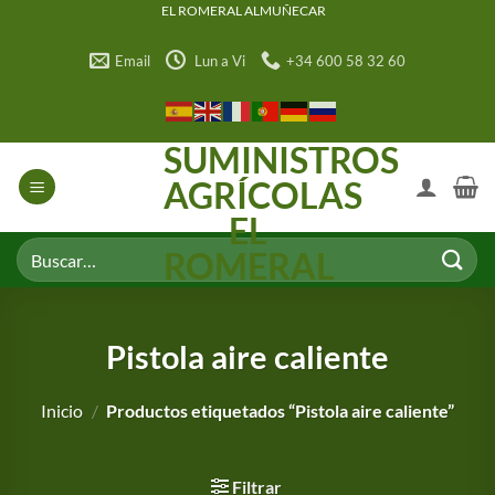
Saltar
EL ROMERAL ALMUÑECAR
al
Email
Lun a Vi
+34 600 58 32 60
contenido
SUMINISTROS
AGRÍCOLAS
EL
Buscar
ROMERAL
por:
Pistola aire caliente
Inicio
/
Productos etiquetados “Pistola aire caliente”
Filtrar