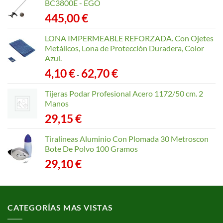
BC3800E - EGO
445,00
€
LONA IMPERMEABLE REFORZADA. Con Ojetes
Metálicos, Lona de Protección Duradera, Color
Azul.
Rango
4,10
€
62,70
€
-
de
precios:
Tijeras Podar Profesional Acero 1172/50 cm. 2
desde
Manos
4,10 €
29,15
€
hasta
62,70 €
Tiralineas Aluminio Con Plomada 30 Metroscon
Bote De Polvo 100 Gramos
29,10
€
CATEGORÍAS MAS VISTAS