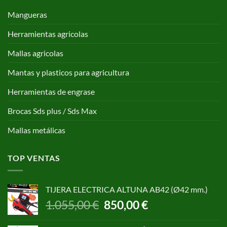
Mangueras
Herramientas agricolas
Mallas agricolas
Mantas y plasticos para agricultura
Herramientas de engrase
Brocas Sds plus / Sds Max
Mallas metálicas
TOP VENTAS
TIJERA ELECTRICA ALTUNA AB42 (Ø42 mm.)
El
El
1.055,00
€
850,00
€
precio
precio
original
actual