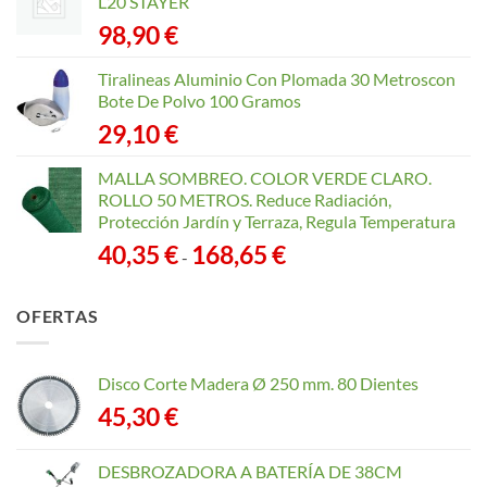
L20 STAYER
98,90
€
Tiralineas Aluminio Con Plomada 30 Metroscon
Bote De Polvo 100 Gramos
29,10
€
MALLA SOMBREO. COLOR VERDE CLARO.
ROLLO 50 METROS. Reduce Radiación,
Protección Jardín y Terraza, Regula Temperatura
Rango
40,35
€
168,65
€
-
de
precios:
OFERTAS
desde
40,35 €
hasta
Disco Corte Madera Ø 250 mm. 80 Dientes
168,65 €
45,30
€
DESBROZADORA A BATERÍA DE 38CM