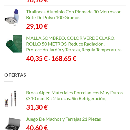
Tiralineas Aluminio Con Plomada 30 Metroscon
Bote De Polvo 100 Gramos
29,10
€
MALLA SOMBREO. COLOR VERDE CLARO.
ROLLO 50 METROS. Reduce Radiación,
Protección Jardín y Terraza, Regula Temperatura
Rango
40,35
€
168,65
€
-
de
precios:
OFERTAS
desde
40,35 €
hasta
Broca Alpen Materiales Porcelanicos Muy Duros
168,65 €
Ø 10 mm. Kit 2 brocas. Sin Refrigeración,
31,30
€
Juego De Machos y Terrajas 21 Piezas
40,60
€