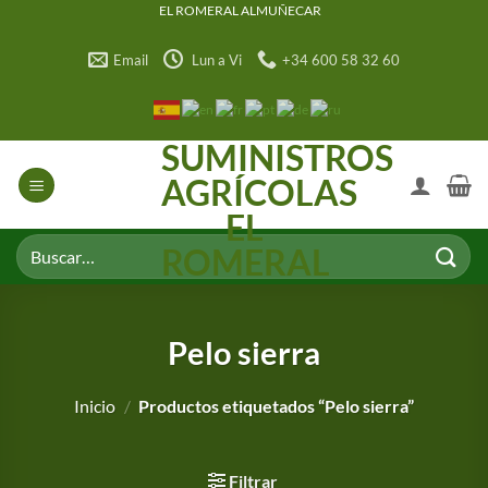
Saltar
EL ROMERAL ALMUÑECAR
al
Email
Lun a Vi
+34 600 58 32 60
contenido
SUMINISTROS
AGRÍCOLAS
EL
Buscar
ROMERAL
por:
Pelo sierra
Inicio
/
Productos etiquetados “Pelo sierra”
Filtrar