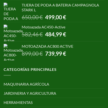
original
actual
TIJERA DE PODA A BATERIA CAMPAGNOLA
era:
es:
STARK L
299,00 €.
250,00 €.
El
El
650,00
€
499,00
€
precio
precio
original
actual
Motoazada AC450-Active
era:
es:
El
El
582,46
€
484,99
€
650,00 €.
499,00 €.
precio
precio
original
actual
MOTOAZADA AC800 ACTIVE
era:
es:
El
El
899,00
€
739,99
€
582,46 €.
484,99 €.
precio
precio
original
actual
era:
es:
CATEGORÍAS PRINCIPALES
899,00 €.
739,99 €.
MAQUINARIA AGRÍCOLA
JARDINERIA Y AGRICULTURA
HERRAMIENTAS