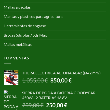
Mallas agricolas
Mantas y plasticos para agricultura
Herramientas de engrase
Brocas Sds plus / Sds Max
Mallas metálicas
TOP VENTAS
TIJERA ELECTRICA ALTUNA AB42 (Ø42 mm.)
El
El
1.055,00
€
850,00
€
precio
precio
original
actual
SIERRA DE PODA A BATERÍA GOODYEAR
era:
es:
450W+ 2 BATERÍAS 16,8V.
1.055,00 €.
850,00 €.
El
El
299,00
€
250,00
€
precio
precio