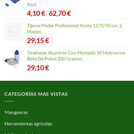
Azul.
Rango
4,10
€
62,70
€
-
de
precios:
Tijeras Podar Profesional Acero 1172/50 cm. 2
desde
Manos
4,10 €
29,15
€
hasta
62,70 €
Tiralineas Aluminio Con Plomada 30 Metroscon
Bote De Polvo 100 Gramos
29,10
€
CATEGORÍAS MAS VISTAS
Mangueras
Herramientas agricolas