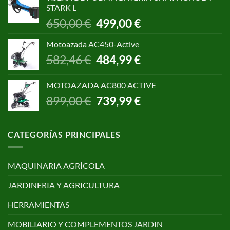
era:
es:
STARK L
299,00 €.
250,00 €.
El
El
650,00
€
499,00
€
precio
precio
original
actual
Motoazada AC450-Active
era:
es:
El
El
582,46
€
484,99
€
650,00 €.
499,00 €.
precio
precio
original
actual
MOTOAZADA AC800 ACTIVE
era:
es:
El
El
899,00
€
739,99
€
582,46 €.
484,99 €.
precio
precio
original
actual
era:
es:
CATEGORÍAS PRINCIPALES
899,00 €.
739,99 €.
MAQUINARIA AGRÍCOLA
JARDINERIA Y AGRICULTURA
HERRAMIENTAS
MOBILIARIO Y COMPLEMENTOS JARDIN