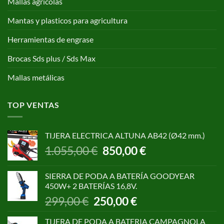
Mallas agricolas
Mantas y plasticos para agricultura
Herramientas de engrase
Brocas Sds plus / Sds Max
Mallas metálicas
TOP VENTAS
TIJERA ELECTRICA ALTUNA AB42 (Ø42 mm.)
El
El
1.055,00
€
850,00
€
precio
precio
original
actual
SIERRA DE PODA A BATERÍA GOODYEAR
era:
es:
450W+ 2 BATERÍAS 16,8V.
1.055,00 €.
850,00 €.
El
El
299,00
€
250,00
€
precio
precio
original
actual
TIJERA DE PODA A BATERIA CAMPAGNOLA