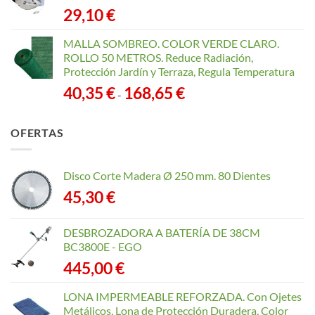
29,10
€
MALLA SOMBREO. COLOR VERDE CLARO.
ROLLO 50 METROS. Reduce Radiación,
Protección Jardín y Terraza, Regula Temperatura
Rango
40,35
€
168,65
€
-
de
precios:
OFERTAS
desde
40,35 €
hasta
Disco Corte Madera Ø 250 mm. 80 Dientes
168,65 €
45,30
€
DESBROZADORA A BATERÍA DE 38CM
BC3800E - EGO
445,00
€
LONA IMPERMEABLE REFORZADA. Con Ojetes
Metálicos, Lona de Protección Duradera, Color