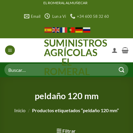
Saltar
EL ROMERAL ALMUÑECAR
al
Email
Lun a Vi
+34 600 58 32 60
contenido
SUMINISTROS
AGRÍCOLAS
EL
Buscar
ROMERAL
por:
peldaño 120 mm
Inicio
/
Productos etiquetados “peldaño 120 mm”
Filtrar