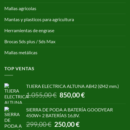
Mallas agricolas
Mantas y plasticos para agricultura
Herramientas de engrase
Brocas Sds plus / Sds Max
Mallas metálicas
TOP VENTAS
TIJERA ELECTRICA ALTUNA AB42 (Ø42 mm.)
El
El
1.055,00
€
850,00
€
precio
precio
original
actual
SIERRA DE PODA A BATERÍA GOODYEAR
era:
es:
450W+ 2 BATERÍAS 16,8V.
1.055,00 €.
850,00 €.
El
El
299,00
€
250,00
€
precio
precio