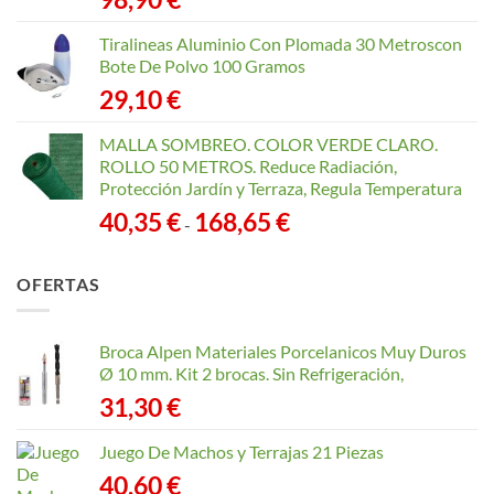
Tiralineas Aluminio Con Plomada 30 Metroscon
Bote De Polvo 100 Gramos
29,10
€
MALLA SOMBREO. COLOR VERDE CLARO.
ROLLO 50 METROS. Reduce Radiación,
Protección Jardín y Terraza, Regula Temperatura
Rango
40,35
€
168,65
€
-
de
precios:
OFERTAS
desde
40,35 €
hasta
Broca Alpen Materiales Porcelanicos Muy Duros
168,65 €
Ø 10 mm. Kit 2 brocas. Sin Refrigeración,
31,30
€
Juego De Machos y Terrajas 21 Piezas
40,60
€