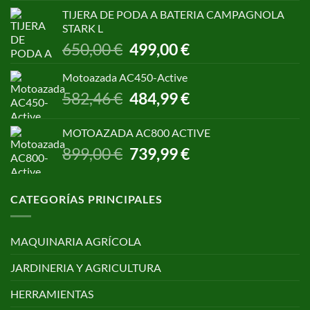
original
actual
TIJERA DE PODA A BATERIA CAMPAGNOLA
era:
es:
STARK L
299,00 €.
250,00 €.
El
El
650,00
€
499,00
€
precio
precio
original
actual
Motoazada AC450-Active
era:
es:
El
El
582,46
€
484,99
€
650,00 €.
499,00 €.
precio
precio
original
actual
MOTOAZADA AC800 ACTIVE
era:
es:
El
El
899,00
€
739,99
€
582,46 €.
484,99 €.
precio
precio
original
actual
era:
es:
CATEGORÍAS PRINCIPALES
899,00 €.
739,99 €.
MAQUINARIA AGRÍCOLA
JARDINERIA Y AGRICULTURA
HERRAMIENTAS