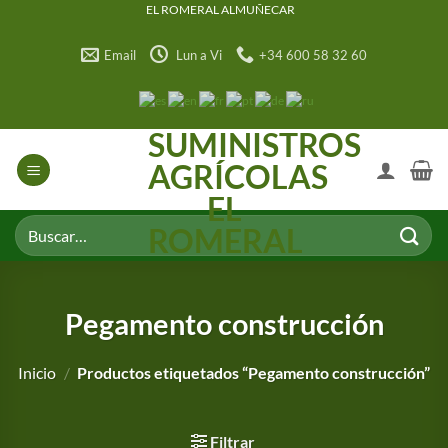
Saltar
EL ROMERAL ALMUÑECAR
al
Email
Lun a Vi
+34 600 58 32 60
contenido
SUMINISTROS
AGRÍCOLAS
EL
Buscar
ROMERAL
por:
Pegamento construcción
Inicio
/
Productos etiquetados “Pegamento construcción”
Filtrar