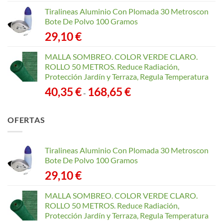
Tiralineas Aluminio Con Plomada 30 Metroscon
Bote De Polvo 100 Gramos
29,10
€
MALLA SOMBREO. COLOR VERDE CLARO.
ROLLO 50 METROS. Reduce Radiación,
Protección Jardín y Terraza, Regula Temperatura
Rango
40,35
€
168,65
€
-
de
precios:
OFERTAS
desde
40,35 €
hasta
Tiralineas Aluminio Con Plomada 30 Metroscon
168,65 €
Bote De Polvo 100 Gramos
29,10
€
MALLA SOMBREO. COLOR VERDE CLARO.
ROLLO 50 METROS. Reduce Radiación,
Protección Jardín y Terraza, Regula Temperatura