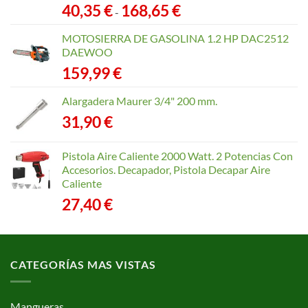
Rango
40,35
€
168,65
€
-
de
precios:
MOTOSIERRA DE GASOLINA 1.2 HP DAC2512
desde
DAEWOO
40,35 €
159,99
€
hasta
168,65 €
Alargadera Maurer 3/4" 200 mm.
31,90
€
Pistola Aire Caliente 2000 Watt. 2 Potencias Con
Accesorios. Decapador, Pistola Decapar Aire
Caliente
27,40
€
CATEGORÍAS MAS VISTAS
Mangueras