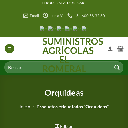
Saltar
EL ROMERAL ALMUÑECAR
al
Email
Lun a Vi
+34 600 58 32 60
contenido
SUMINISTROS
AGRÍCOLAS
EL
Buscar
ROMERAL
por:
Orquideas
Inicio
/
Productos etiquetados “Orquideas”
Filtrar