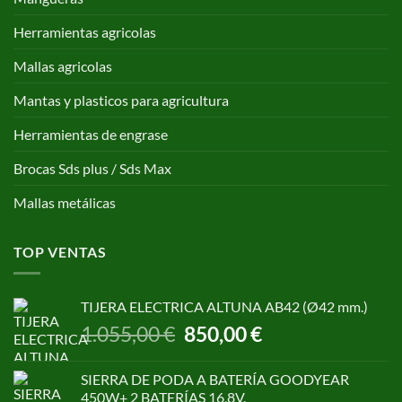
Herramientas agricolas
Mallas agricolas
Mantas y plasticos para agricultura
Herramientas de engrase
Brocas Sds plus / Sds Max
Mallas metálicas
TOP VENTAS
TIJERA ELECTRICA ALTUNA AB42 (Ø42 mm.)
El
El
1.055,00
€
850,00
€
precio
precio
original
actual
SIERRA DE PODA A BATERÍA GOODYEAR
era:
es:
450W+ 2 BATERÍAS 16,8V.