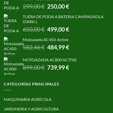
1.055,00 €.
850,00 €.
El
El
299,00
€
250,00
€
precio
precio
original
actual
TIJERA DE PODA A BATERIA CAMPAGNOLA
era:
es:
STARK L
299,00 €.
250,00 €.
El
El
650,00
€
499,00
€
precio
precio
original
actual
Motoazada AC450-Active
era:
es:
El
El
582,46
€
484,99
€
650,00 €.
499,00 €.
precio
precio
original
actual
MOTOAZADA AC800 ACTIVE
era:
es:
El
El
899,00
€
739,99
€
582,46 €.
484,99 €.
precio
precio
original
actual
era:
es:
CATEGORÍAS PRINCIPALES
899,00 €.
739,99 €.
MAQUINARIA AGRÍCOLA
JARDINERIA Y AGRICULTURA