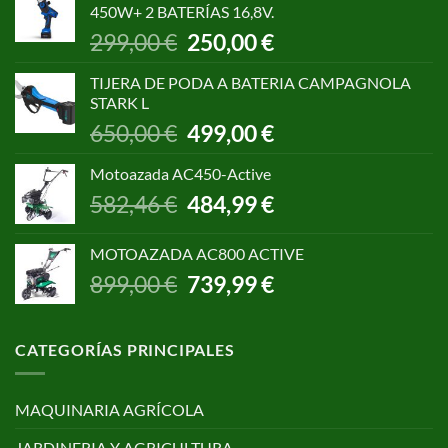
450W+ 2 BATERÍAS 16,8V.
1.055,00 €.
850,00 €.
El
El
299,00
€
250,00
€
precio
precio
original
actual
TIJERA DE PODA A BATERIA CAMPAGNOLA
era:
es:
STARK L
299,00 €.
250,00 €.
El
El
650,00
€
499,00
€
precio
precio
original
actual
Motoazada AC450-Active
era:
es:
El
El
582,46
€
484,99
€
650,00 €.
499,00 €.
precio
precio
original
actual
MOTOAZADA AC800 ACTIVE
era:
es:
El
El
899,00
€
739,99
€
582,46 €.
484,99 €.
precio
precio
original
actual
era:
es:
CATEGORÍAS PRINCIPALES
899,00 €.
739,99 €.
MAQUINARIA AGRÍCOLA
JARDINERIA Y AGRICULTURA