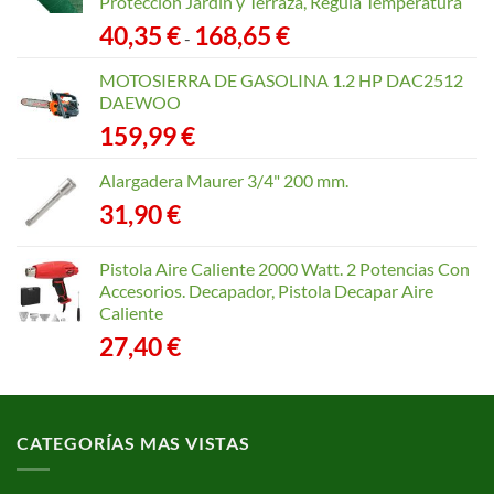
Protección Jardín y Terraza, Regula Temperatura
Rango
40,35
€
168,65
€
-
de
precios:
MOTOSIERRA DE GASOLINA 1.2 HP DAC2512
desde
DAEWOO
40,35 €
159,99
€
hasta
168,65 €
Alargadera Maurer 3/4" 200 mm.
31,90
€
Pistola Aire Caliente 2000 Watt. 2 Potencias Con
Accesorios. Decapador, Pistola Decapar Aire
Caliente
27,40
€
CATEGORÍAS MAS VISTAS