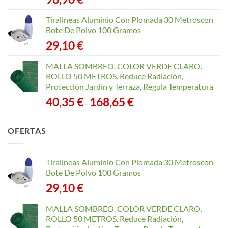
Tiralineas Aluminio Con Plomada 30 Metroscon
Bote De Polvo 100 Gramos
29,10
€
MALLA SOMBREO. COLOR VERDE CLARO.
ROLLO 50 METROS. Reduce Radiación,
Protección Jardín y Terraza, Regula Temperatura
Rango
40,35
€
168,65
€
-
de
precios:
OFERTAS
desde
40,35 €
hasta
Tiralineas Aluminio Con Plomada 30 Metroscon
168,65 €
Bote De Polvo 100 Gramos
29,10
€
MALLA SOMBREO. COLOR VERDE CLARO.
ROLLO 50 METROS. Reduce Radiación,