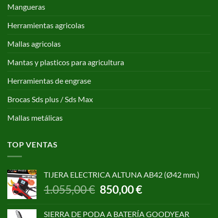
Mangueras
Herramientas agricolas
Mallas agricolas
Mantas y plasticos para agricultura
Herramientas de engrase
Brocas Sds plus / Sds Max
Mallas metálicas
TOP VENTAS
TIJERA ELECTRICA ALTUNA AB42 (Ø42 mm.)
El
El
1.055,00
€
850,00
€
precio
precio
original
actual
SIERRA DE PODA A BATERÍA GOODYEAR
era:
es: