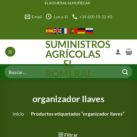
Saltar
EL ROMERAL ALMUÑECAR
al
Email
Lun a Vi
+34 600 58 32 60
contenido
SUMINISTROS
AGRÍCOLAS
EL
Buscar
ROMERAL
por:
organizador llaves
Inicio
/
Productos etiquetados “organizador llaves”
Filtrar