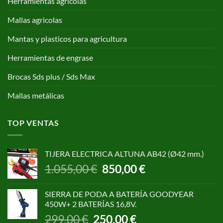
Herramientas agricolas
Mallas agricolas
Mantas y plasticos para agricultura
Herramientas de engrase
Brocas Sds plus / Sds Max
Mallas metálicas
TOP VENTAS
TIJERA ELECTRICA ALTUNA AB42 (Ø42 mm.)
El
El
1.055,00
€
850,00
€
precio
precio
original
actual
SIERRA DE PODA A BATERÍA GOODYEAR
era:
es:
450W+ 2 BATERÍAS 16,8V.
1.055,00 €.
850,00 €.
El
El
299,00
€
250,00
€