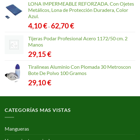
LONA IMPERMEABLE REFORZADA. Con Ojetes
Metálicos, Lona de Protección Duradera, Color
Azul.
Rango
4,10
€
62,70
€
-
de
precios:
Tijeras Podar Profesional Acero 1172/50 cm. 2
desde
Manos
4,10 €
29,15
€
hasta
62,70 €
Tiralineas Aluminio Con Plomada 30 Metroscon
Bote De Polvo 100 Gramos
29,10
€
CATEGORÍAS MAS VISTAS
Mangueras