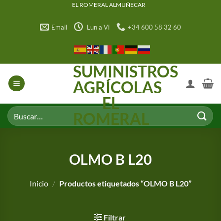
Saltar
EL ROMERAL ALMUÑECAR
al
Email
Lun a Vi
+34 600 58 32 60
contenido
SUMINISTROS
AGRÍCOLAS
EL
Buscar
ROMERAL
por:
OLMO B L20
Inicio
/
Productos etiquetados “OLMO B L20”
Filtrar