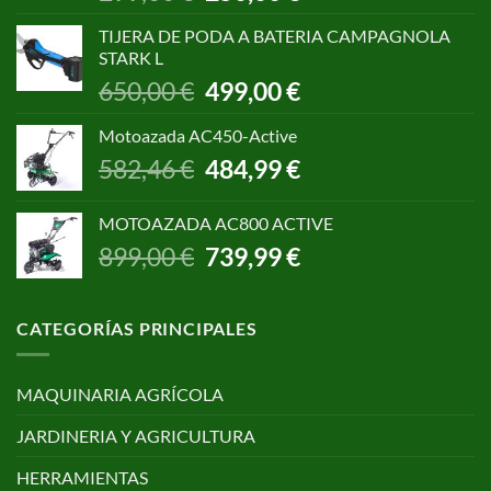
precio
precio
original
actual
TIJERA DE PODA A BATERIA CAMPAGNOLA
era:
es:
STARK L
299,00 €.
250,00 €.
El
El
650,00
€
499,00
€
precio
precio
original
actual
Motoazada AC450-Active
era:
es:
El
El
582,46
€
484,99
€
650,00 €.
499,00 €.
precio
precio
original
actual
MOTOAZADA AC800 ACTIVE
era:
es:
El
El
899,00
€
739,99
€
582,46 €.
484,99 €.
precio
precio
original
actual
era:
es:
CATEGORÍAS PRINCIPALES
899,00 €.
739,99 €.
MAQUINARIA AGRÍCOLA
JARDINERIA Y AGRICULTURA
HERRAMIENTAS