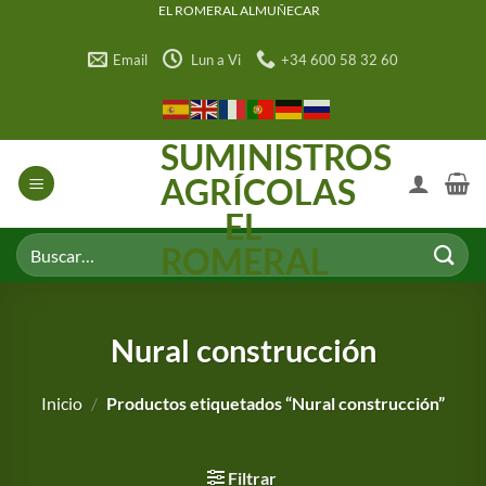
Saltar
EL ROMERAL ALMUÑECAR
al
Email
Lun a Vi
+34 600 58 32 60
contenido
SUMINISTROS
AGRÍCOLAS
EL
Buscar
ROMERAL
por:
Nural construcción
Inicio
/
Productos etiquetados “Nural construcción”
Filtrar