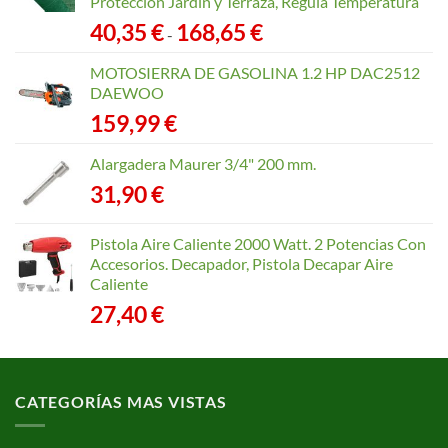
Protección Jardín y Terraza, Regula Temperatura
Rango
40,35
€
168,65
€
-
de
precios:
MOTOSIERRA DE GASOLINA 1.2 HP DAC2512
desde
DAEWOO
40,35 €
159,99
€
hasta
168,65 €
Alargadera Maurer 3/4" 200 mm.
31,90
€
Pistola Aire Caliente 2000 Watt. 2 Potencias Con
Accesorios. Decapador, Pistola Decapar Aire
Caliente
27,40
€
CATEGORÍAS MAS VISTAS