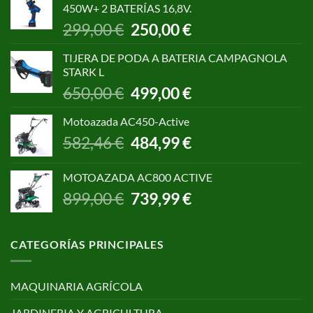
450W+ 2 BATERÍAS 16,8V.
1.055,00 €.
850,00 €.
El
El
299,00
€
250,00
€
precio
precio
original
actual
TIJERA DE PODA A BATERIA CAMPAGNOLA
era:
es:
STARK L
299,00 €.
250,00 €.
El
El
650,00
€
499,00
€
precio
precio
original
actual
Motoazada AC450-Active
era:
es:
El
El
582,46
€
484,99
€
650,00 €.
499,00 €.
precio
precio
original
actual
MOTOAZADA AC800 ACTIVE
era:
es:
El
El
899,00
€
739,99
€
582,46 €.
484,99 €.
precio
precio
original
actual
era:
es:
CATEGORÍAS PRINCIPALES
899,00 €.
739,99 €.
MAQUINARIA AGRÍCOLA
JARDINERIA Y AGRICULTURA