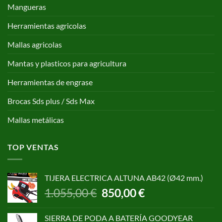
Mangueras
Herramientas agricolas
Mallas agricolas
Mantas y plasticos para agricultura
Herramientas de engrase
Brocas Sds plus / Sds Max
Mallas metálicas
TOP VENTAS
TIJERA ELECTRICA ALTUNA AB42 (Ø42 mm.)
El
El
1.055,00
€
850,00
€
precio
precio
original
actual
SIERRA DE PODA A BATERÍA GOODYEAR
era:
es: