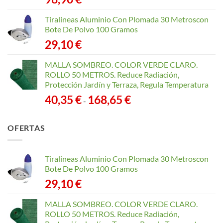
Tiralineas Aluminio Con Plomada 30 Metroscon
Bote De Polvo 100 Gramos
29,10
€
MALLA SOMBREO. COLOR VERDE CLARO.
ROLLO 50 METROS. Reduce Radiación,
Protección Jardín y Terraza, Regula Temperatura
Rango
40,35
€
168,65
€
-
de
precios:
OFERTAS
desde
40,35 €
hasta
Tiralineas Aluminio Con Plomada 30 Metroscon
168,65 €
Bote De Polvo 100 Gramos
29,10
€
MALLA SOMBREO. COLOR VERDE CLARO.
ROLLO 50 METROS. Reduce Radiación,