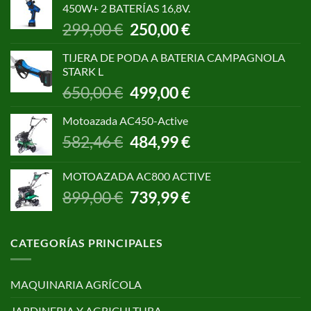
450W+ 2 BATERÍAS 16,8V.
1.055,00 €.
850,00 €.
El
El
299,00
€
250,00
€
precio
precio
original
actual
TIJERA DE PODA A BATERIA CAMPAGNOLA
era:
es:
STARK L
299,00 €.
250,00 €.
El
El
650,00
€
499,00
€
precio
precio
original
actual
Motoazada AC450-Active
era:
es:
El
El
582,46
€
484,99
€
650,00 €.
499,00 €.
precio
precio
original
actual
MOTOAZADA AC800 ACTIVE
era:
es:
El
El
899,00
€
739,99
€
582,46 €.
484,99 €.
precio
precio
original
actual
era:
es:
CATEGORÍAS PRINCIPALES
899,00 €.
739,99 €.
MAQUINARIA AGRÍCOLA
JARDINERIA Y AGRICULTURA