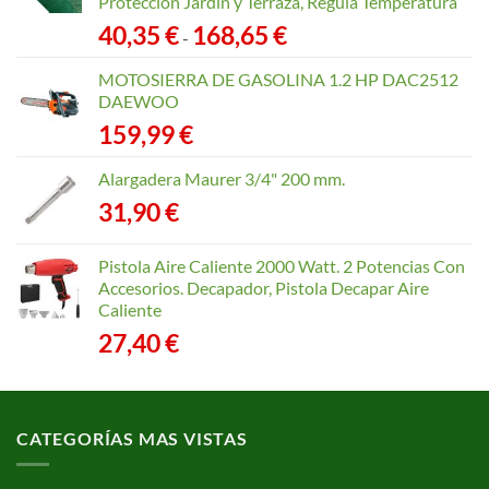
Protección Jardín y Terraza, Regula Temperatura
Rango
40,35
€
168,65
€
-
de
precios:
MOTOSIERRA DE GASOLINA 1.2 HP DAC2512
desde
DAEWOO
40,35 €
159,99
€
hasta
168,65 €
Alargadera Maurer 3/4" 200 mm.
31,90
€
Pistola Aire Caliente 2000 Watt. 2 Potencias Con
Accesorios. Decapador, Pistola Decapar Aire
Caliente
27,40
€
CATEGORÍAS MAS VISTAS