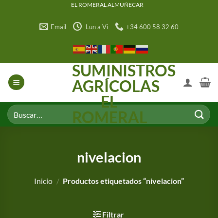
Saltar
EL ROMERAL ALMUÑECAR
al
Email
Lun a Vi
+34 600 58 32 60
contenido
SUMINISTROS
AGRÍCOLAS
EL
Buscar
ROMERAL
por:
nivelacion
Inicio
/
Productos etiquetados “nivelacion”
Filtrar