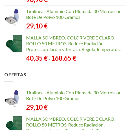
Tiralineas Aluminio Con Plomada 30 Metroscon
Bote De Polvo 100 Gramos
29,10
€
MALLA SOMBREO. COLOR VERDE CLARO.
ROLLO 50 METROS. Reduce Radiación,
Protección Jardín y Terraza, Regula Temperatura
Rango
40,35
€
168,65
€
-
de
precios:
OFERTAS
desde
40,35 €
hasta
Tiralineas Aluminio Con Plomada 30 Metroscon
168,65 €
Bote De Polvo 100 Gramos
29,10
€
MALLA SOMBREO. COLOR VERDE CLARO.
ROLLO 50 METROS. Reduce Radiación,