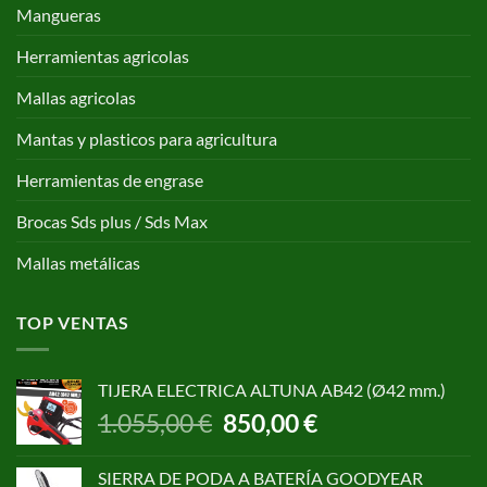
Mangueras
Herramientas agricolas
Mallas agricolas
Mantas y plasticos para agricultura
Herramientas de engrase
Brocas Sds plus / Sds Max
Mallas metálicas
TOP VENTAS
TIJERA ELECTRICA ALTUNA AB42 (Ø42 mm.)
El
El
1.055,00
€
850,00
€
precio
precio
original
actual
SIERRA DE PODA A BATERÍA GOODYEAR
era:
es: