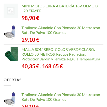
MINI MOTOSIERRA A BATERÍA 18V OLMO B
L20 STAYER
98,90
€
Tiralineas Aluminio Con Plomada 30 Metroscon
Bote De Polvo 100 Gramos
29,10
€
MALLA SOMBREO. COLOR VERDE CLARO.
ROLLO 50 METROS. Reduce Radiación,
Protección Jardín y Terraza, Regula Temperatura
Rango
40,35
€
168,65
€
-
de
precios:
OFERTAS
desde
40,35 €
hasta
Tiralineas Aluminio Con Plomada 30 Metroscon
168,65 €
Bote De Polvo 100 Gramos
29,10
€