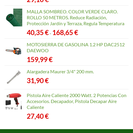
MALLA SOMBREO. COLOR VERDE CLARO.
ROLLO 50 METROS. Reduce Radiación,
Protección Jardín y Terraza, Regula Temperatura
Rango
40,35
€
168,65
€
-
de
precios:
MOTOSIERRA DE GASOLINA 1.2 HP DAC2512
desde
DAEWOO
40,35 €
159,99
€
hasta
168,65 €
Alargadera Maurer 3/4" 200 mm.
31,90
€
Pistola Aire Caliente 2000 Watt. 2 Potencias Con
Accesorios. Decapador, Pistola Decapar Aire
Caliente
27,40
€