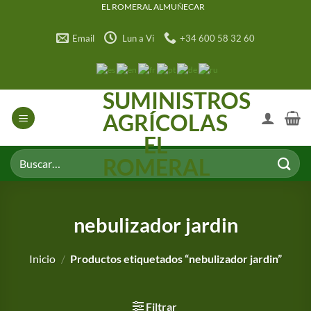
Saltar
EL ROMERAL ALMUÑECAR
al
Email
Lun a Vi
+34 600 58 32 60
contenido
SUMINISTROS
AGRÍCOLAS
EL
Buscar
ROMERAL
por:
nebulizador jardin
Inicio
/
Productos etiquetados “nebulizador jardin”
Filtrar