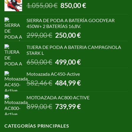
El
El
1.055,00
€
850,00
€
precio
precio
original
actual
SIERRA DE PODA A BATERÍA GOODYEAR
era:
es:
450W+ 2 BATERÍAS 16,8V.
1.055,00 €.
850,00 €.
El
El
299,00
€
250,00
€
precio
precio
original
actual
TIJERA DE PODA A BATERIA CAMPAGNOLA
era:
es:
STARK L
299,00 €.
250,00 €.
El
El
650,00
€
499,00
€
precio
precio
original
actual
Motoazada AC450-Active
era:
es:
El
El
582,46
€
484,99
€
650,00 €.
499,00 €.
precio
precio
original
actual
MOTOAZADA AC800 ACTIVE
era:
es:
El
El
899,00
€
739,99
€
582,46 €.
484,99 €.
precio
precio
original
actual
era:
es:
CATEGORÍAS PRINCIPALES
899,00 €.
739,99 €.