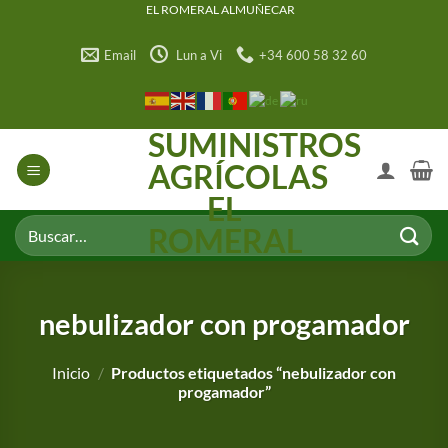
Saltar
EL ROMERAL ALMUÑECAR
al
Email
Lun a Vi
+34 600 58 32 60
contenido
SUMINISTROS
AGRÍCOLAS
EL
Buscar
ROMERAL
por:
nebulizador con progamador
Inicio
/
Productos etiquetados “nebulizador con
progamador”