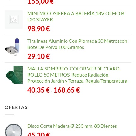
155,00
€
MINI MOTOSIERRA A BATERÍA 18V OLMO B
L20 STAYER
98,90
€
Tiralineas Aluminio Con Plomada 30 Metroscon
Bote De Polvo 100 Gramos
29,10
€
MALLA SOMBREO. COLOR VERDE CLARO.
ROLLO 50 METROS. Reduce Radiación,
Protección Jardín y Terraza, Regula Temperatura
Rango
40,35
€
168,65
€
-
de
precios:
OFERTAS
desde
40,35 €
hasta
Disco Corte Madera Ø 250 mm. 80 Dientes
168,65 €
45,30
€