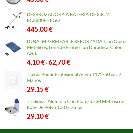
DESBROZADORA A BATERÍA DE 38CM
BC3800E - EGO
445,00
€
LONA IMPERMEABLE REFORZADA. Con Ojetes
Metálicos, Lona de Protección Duradera, Color
Azul.
Rango
4,10
€
62,70
€
-
de
precios:
Tijeras Podar Profesional Acero 1172/50 cm. 2
desde
Manos
4,10 €
29,15
€
hasta
62,70 €
Tiralineas Aluminio Con Plomada 30 Metroscon
Bote De Polvo 100 Gramos
29,10
€