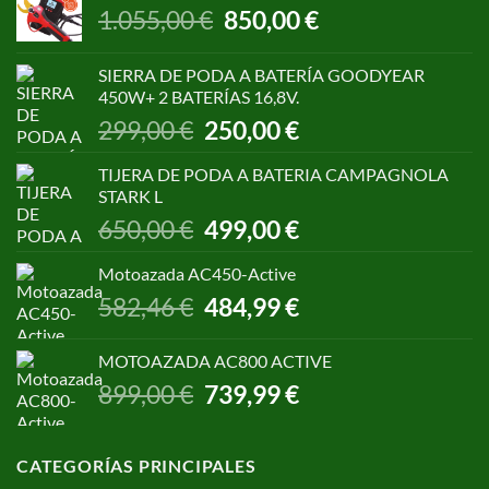
El
El
1.055,00
€
850,00
€
precio
precio
original
actual
SIERRA DE PODA A BATERÍA GOODYEAR
era:
es:
450W+ 2 BATERÍAS 16,8V.
1.055,00 €.
850,00 €.
El
El
299,00
€
250,00
€
precio
precio
original
actual
TIJERA DE PODA A BATERIA CAMPAGNOLA
era:
es:
STARK L
299,00 €.
250,00 €.
El
El
650,00
€
499,00
€
precio
precio
original
actual
Motoazada AC450-Active
era:
es:
El
El
582,46
€
484,99
€
650,00 €.
499,00 €.
precio
precio
original
actual
MOTOAZADA AC800 ACTIVE
era:
es:
El
El
899,00
€
739,99
€
582,46 €.
484,99 €.
precio
precio
original
actual
era:
es:
CATEGORÍAS PRINCIPALES
899,00 €.
739,99 €.