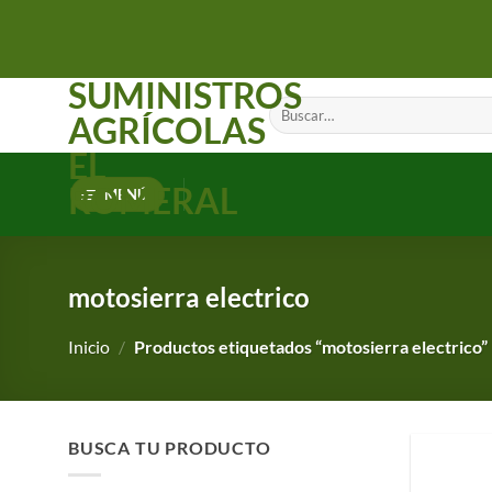
Saltar
al
contenido
SUMINISTROS
Buscar
AGRÍCOLAS
por:
EL
ROMERAL
MENÚ
motosierra electrico
Inicio
/
Productos etiquetados “motosierra electrico”
BUSCA TU PRODUCTO