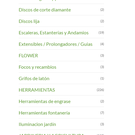
Discos de corte diamante
(2)
Discos lija
(2)
Escaleras, Estanterías y Andamios
(19)
Extensibles / Prolongadores / Guias
(4)
FLOWER
(3)
Focos y recambios
(3)
Grifos de latón
(1)
HERRAMIENTAS
(226)
Herramientas de engrase
(2)
Herramientas fontanería
(7)
Iluminacion jardín
(3)