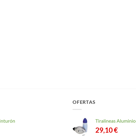
OFERTAS
inturón
Tiralineas Alumin
29,10
€