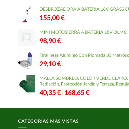
DESBROZADORA A BATERÍA 18V GRASS CU
155,00
€
MINI MOTOSIERRA A BATERÍA 18V OLMO B
98,90
€
Tiralineas Aluminio Con Plomada 30 Metros
29,10
€
MALLA SOMBREO. COLOR VERDE CLARO. R
Radiación, Protección Jardín y Terraza, Regu
Rango
40,35
€
168,65
€
-
de
precios:
desde
40,35 €
CATEGORÍAS MAS VISTAS
hasta
168,65 €