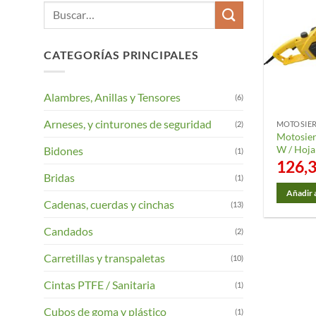
Buscar
por:
CATEGORÍAS PRINCIPALES
Alambres, Anillas y Tensores
(6)
Arneses, y cinturones de seguridad
(2)
MOTOSIER
Motosier
W / Hoja
Bidones
(1)
126,
Bridas
(1)
Añadir a
Cadenas, cuerdas y cinchas
(13)
Candados
(2)
Carretillas y transpaletas
(10)
Cintas PTFE / Sanitaria
(1)
Cubos de goma y plástico
(1)