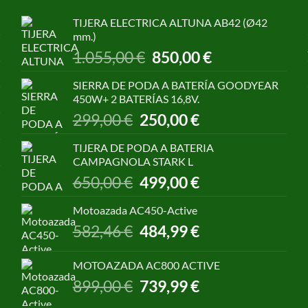
TIJERA ELECTRICA ALTUNA AB42 (Ø42
mm.)
El
El
1.055,00
€
850,00
€
precio
precio
original
actual
SIERRA DE PODA A BATERÍA GOODYEAR
era:
es:
450W+ 2 BATERÍAS 16,8V.
1.055,00 €.
850,00 €.
El
El
299,00
€
250,00
€
precio
precio
original
actual
TIJERA DE PODA A BATERIA
era:
es:
CAMPAGNOLA STARK L
299,00 €.
250,00 €.
El
El
650,00
€
499,00
€
precio
precio
original
actual
Motoazada AC450-Active
era:
es:
El
El
582,46
€
484,99
€
650,00 €.
499,00 €.
precio
precio
original
actual
MOTOAZADA AC800 ACTIVE
era:
es:
El
El
899,00
€
739,99
€
582,46 €.
484,99 €.
precio
precio