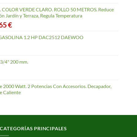
COLOR VERDE CLARO. ROLLO 50 METROS. Reduce
ón Jardín y Terraza, Regula Temperatura
Rango
,65
€
de
precios:
GASOLINA 1.2 HP DAC2512 DAEWOO
desde
40,35 €
hasta
 3/4" 200 mm.
168,65 €
te 2000 Watt. 2 Potencias Con Accesorios. Decapador,
e Caliente
CATEGORÍAS PRINCIPALES