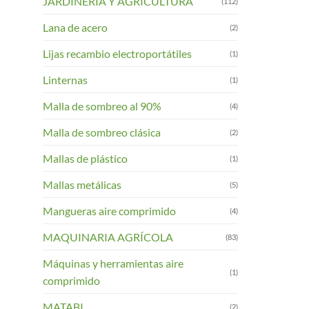
JARDINERIA Y AGRICULTURA
(112)
Lana de acero
(2)
Lijas recambio electroportátiles
(1)
Linternas
(1)
Malla de sombreo al 90%
(4)
Malla de sombreo clásica
(2)
Mallas de plástico
(1)
Mallas metálicas
(5)
Mangueras aire comprimido
(4)
MAQUINARIA AGRÍCOLA
(83)
Máquinas y herramientas aire
(1)
comprimido
MATABI
(2)