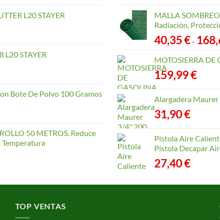
TTER L20 STAYER
MALLA SOMBREO. 
Radiación, Protecci
40,35
€
168
-
 L20 STAYER
MOTOSIERRA DE 
159,99
€
con Bote De Polvo 100 Gramos
Alargadera Maurer
31,90
€
OLLO 50 METROS. Reduce
Pistola Aire Calien
la Temperatura
Pistola Decapar Air
27,40
€
TOP VENTAS