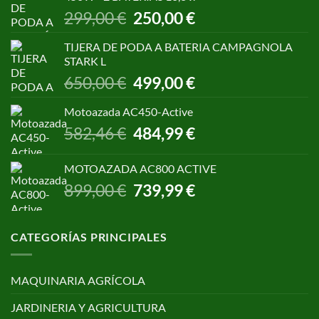
1.055,00 €.
850,00 €.
El
El
299,00
€
250,00
€
precio
precio
original
actual
TIJERA DE PODA A BATERIA CAMPAGNOLA
era:
es:
STARK L
299,00 €.
250,00 €.
El
El
650,00
€
499,00
€
precio
precio
original
actual
Motoazada AC450-Active
era:
es:
El
El
582,46
€
484,99
€
650,00 €.
499,00 €.
precio
precio
original
actual
MOTOAZADA AC800 ACTIVE
era:
es:
El
El
899,00
€
739,99
€
582,46 €.
484,99 €.
precio
precio
original
actual
era:
es:
CATEGORÍAS PRINCIPALES
899,00 €.
739,99 €.
MAQUINARIA AGRÍCOLA
JARDINERIA Y AGRICULTURA