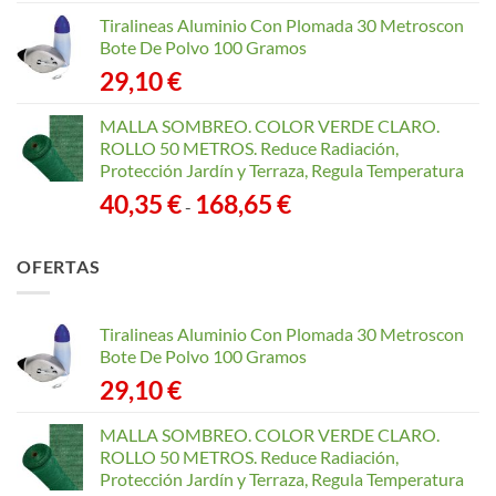
Tiralineas Aluminio Con Plomada 30 Metroscon
Bote De Polvo 100 Gramos
29,10
€
MALLA SOMBREO. COLOR VERDE CLARO.
ROLLO 50 METROS. Reduce Radiación,
Protección Jardín y Terraza, Regula Temperatura
Rango
40,35
€
168,65
€
-
de
precios:
OFERTAS
desde
40,35 €
hasta
Tiralineas Aluminio Con Plomada 30 Metroscon
168,65 €
Bote De Polvo 100 Gramos
29,10
€
MALLA SOMBREO. COLOR VERDE CLARO.
ROLLO 50 METROS. Reduce Radiación,
Protección Jardín y Terraza, Regula Temperatura