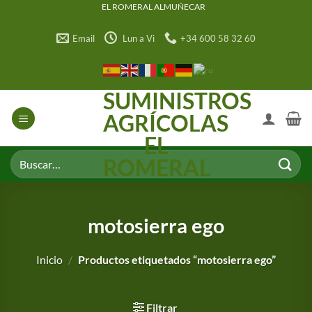
Saltar
EL ROMERAL ALMUÑECAR
al
Email
Lun a Vi
+34 600 58 32 60
contenido
SUMINISTROS
AGRÍCOLAS
EL
Buscar
ROMERAL
por:
motosierra ego
Inicio
/
Productos etiquetados “motosierra ego”
Filtrar