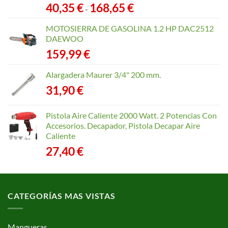
Rango
40,35
€
168,65
€
-
de
precios:
MOTOSIERRA DE GASOLINA 1.2 HP DAC2512
desde
DAEWOO
40,35 €
159,99
€
hasta
168,65 €
Alargadera Maurer 3/4" 200 mm.
31,90
€
Pistola Aire Caliente 2000 Watt. 2 Potencias Con
Accesorios. Decapador, Pistola Decapar Aire
Caliente
27,40
€
CATEGORÍAS MAS VISTAS
Mangueras