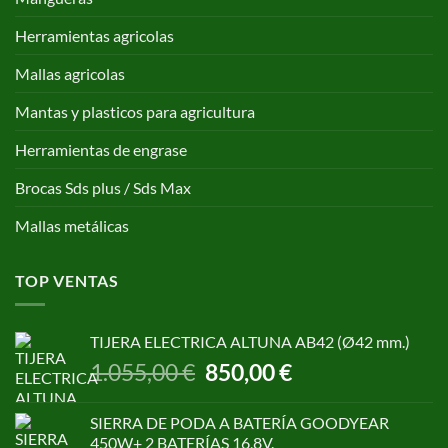
Herramientas agricolas
Mallas agricolas
Mantas y plasticos para agricultura
Herramientas de engrase
Brocas Sds plus / Sds Max
Mallas metálicas
TOP VENTAS
TIJERA ELECTRICA ALTUNA AB42 (Ø42 mm.)
El
El
1.055,00
€
850,00
€
precio
precio
original
actual
SIERRA DE PODA A BATERÍA GOODYEAR
era:
es:
450W+ 2 BATERÍAS 16,8V.