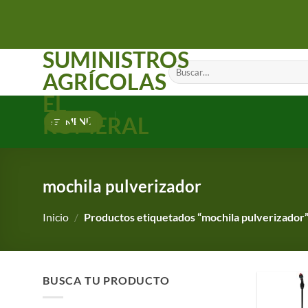
Saltar
al
contenido
SUMINISTROS
Buscar
AGRÍCOLAS
por:
EL
ROMERAL
MENÚ
mochila pulverizador
Inicio
/
Productos etiquetados “mochila pulverizador
BUSCA TU PRODUCTO