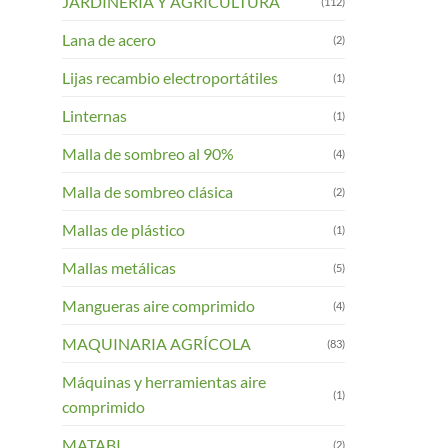
JARDINERIA Y AGRICULTURA
(112)
Lana de acero
(2)
Lijas recambio electroportátiles
(1)
Linternas
(1)
Malla de sombreo al 90%
(4)
Malla de sombreo clásica
(2)
Mallas de plástico
(1)
Mallas metálicas
(5)
Mangueras aire comprimido
(4)
MAQUINARIA AGRÍCOLA
(83)
Máquinas y herramientas aire
(1)
comprimido
MATABI
(2)