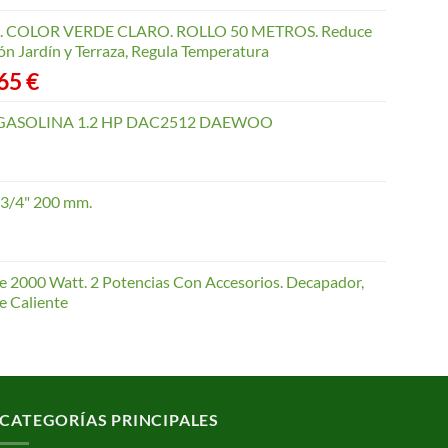
COLOR VERDE CLARO. ROLLO 50 METROS. Reduce
ón Jardín y Terraza, Regula Temperatura
Rango
,65
€
de
precios:
GASOLINA 1.2 HP DAC2512 DAEWOO
desde
40,35 €
hasta
 3/4" 200 mm.
168,65 €
te 2000 Watt. 2 Potencias Con Accesorios. Decapador,
e Caliente
CATEGORÍAS PRINCIPALES