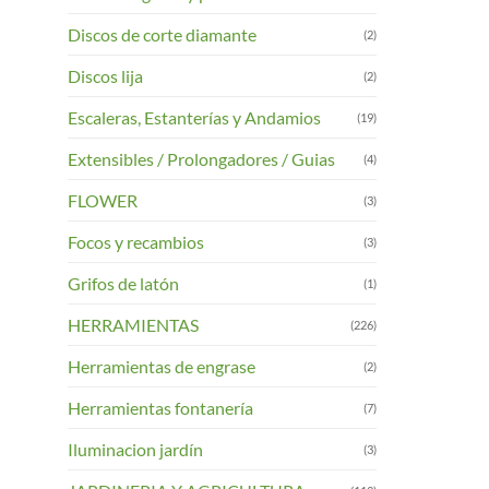
Discos de corte diamante
(2)
Discos lija
(2)
Escaleras, Estanterías y Andamios
(19)
Extensibles / Prolongadores / Guias
(4)
FLOWER
(3)
Focos y recambios
(3)
Grifos de latón
(1)
HERRAMIENTAS
(226)
Herramientas de engrase
(2)
Herramientas fontanería
(7)
Iluminacion jardín
(3)