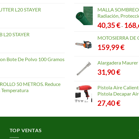
TTER L20 STAYER
MALLA SOMBREO. 
Radiación, Protecci
40,35
€
168
-
 L20 STAYER
MOTOSIERRA DE 
159,99
€
con Bote De Polvo 100 Gramos
Alargadera Maurer
31,90
€
OLLO 50 METROS. Reduce
Pistola Aire Calien
la Temperatura
Pistola Decapar Air
27,40
€
TOP VENTAS