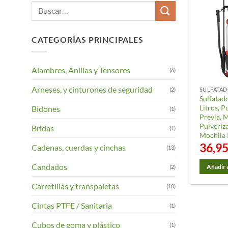
Buscar
por:
CATEGORÍAS PRINCIPALES
Alambres, Anillas y Tensores
(6)
Arneses, y cinturones de seguridad
(2)
Sulfatad
Litros, P
Bidones
(1)
Previa, 
Pulveriz
Bridas
(1)
Mochila 
36,9
Cadenas, cuerdas y cinchas
(13)
Candados
(2)
Añadir a
Carretillas y transpaletas
(10)
Cintas PTFE / Sanitaria
(1)
Cubos de goma y plástico
(1)