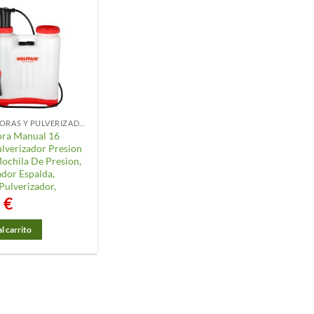
SULFATADORAS Y PULVERIZADORES
ora Manual 16
ulverizador Presion
Mochila De Presion,
ador Espalda,
Pulverizador,
5
€
l carrito