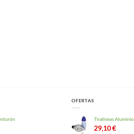
OFERTAS
inturón
Tiralineas Alumin
29,10
€