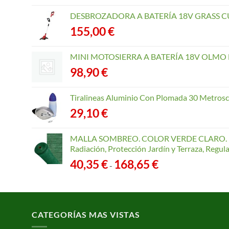
DESBROZADORA A BATERÍA 18V GRASS CU
155,00
€
MINI MOTOSIERRA A BATERÍA 18V OLMO B
98,90
€
Tiralineas Aluminio Con Plomada 30 Metros
29,10
€
MALLA SOMBREO. COLOR VERDE CLARO. R
Radiación, Protección Jardín y Terraza, Regu
Rango
40,35
€
168,65
€
-
de
precios:
desde
40,35 €
CATEGORÍAS MAS VISTAS
hasta
168,65 €