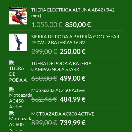
TIJERA ELECTRICA ALTUNA AB42 (Ø42
mm.)
El
El
1.055,00
€
850,00
€
precio
precio
original
actual
SIERRA DE PODA A BATERÍA GOODYEAR
era:
es:
450W+ 2 BATERÍAS 16,8V.
1.055,00 €.
850,00 €.
El
El
299,00
€
250,00
€
precio
precio
original
actual
TIJERA DE PODA A BATERIA
era:
es:
CAMPAGNOLA STARK L
299,00 €.
250,00 €.
El
El
650,00
€
499,00
€
precio
precio
original
actual
Motoazada AC450-Active
era:
es:
El
El
582,46
€
484,99
€
650,00 €.
499,00 €.
precio
precio
original
actual
MOTOAZADA AC800 ACTIVE
era:
es:
El
El
899,00
€
739,99
€
582,46 €.
484,99 €.
precio
precio