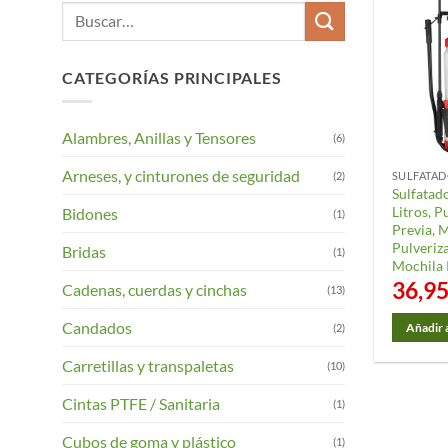
Buscar
por:
CATEGORÍAS PRINCIPALES
Alambres, Anillas y Tensores
(6)
Arneses, y cinturones de seguridad
(2)
Sulfatad
Litros, P
Bidones
(1)
Previa, 
Pulveriz
Bridas
(1)
Mochila 
36,9
Cadenas, cuerdas y cinchas
(13)
Candados
(2)
Añadir a
Carretillas y transpaletas
(10)
Cintas PTFE / Sanitaria
(1)
Cubos de goma y plástico
(1)