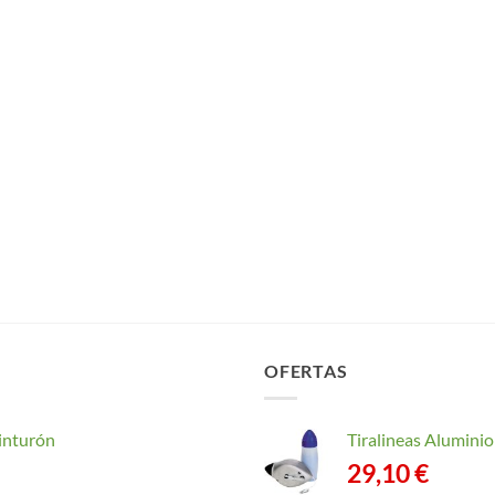
OFERTAS
inturón
Tiralineas Alumin
29,10
€