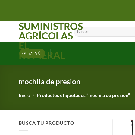
Saltar
al
contenido
SUMINISTROS
Buscar
AGRÍCOLAS
por:
EL
ROMERAL
MENÚ
mochila de presion
Inicio
/
Productos etiquetados “mochila de presion”
BUSCA TU PRODUCTO