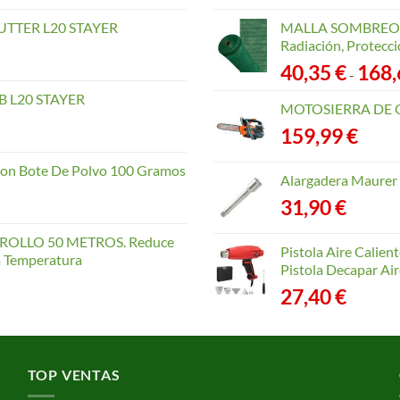
TTER L20 STAYER
MALLA SOMBREO. 
Radiación, Protecci
40,35
€
168
-
 L20 STAYER
MOTOSIERRA DE 
159,99
€
con Bote De Polvo 100 Gramos
Alargadera Maurer
31,90
€
OLLO 50 METROS. Reduce
Pistola Aire Calien
la Temperatura
Pistola Decapar Air
27,40
€
TOP VENTAS