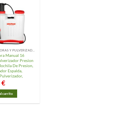
SULFATADORAS Y PULVERIZADORES
ora Manual 16
ulverizador Presion
Mochila De Presion,
ador Espalda,
Pulverizador,
5
€
l carrito