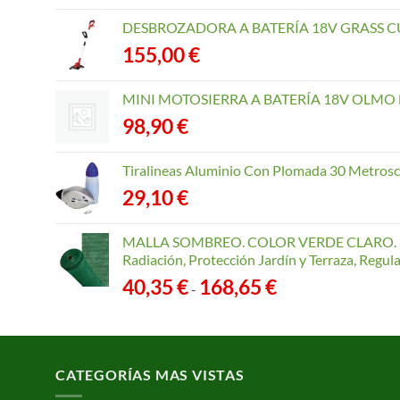
DESBROZADORA A BATERÍA 18V GRASS CU
155,00
€
MINI MOTOSIERRA A BATERÍA 18V OLMO B
98,90
€
Tiralineas Aluminio Con Plomada 30 Metros
29,10
€
MALLA SOMBREO. COLOR VERDE CLARO. R
Radiación, Protección Jardín y Terraza, Regu
Rango
40,35
€
168,65
€
-
de
precios:
desde
40,35 €
CATEGORÍAS MAS VISTAS
hasta
168,65 €