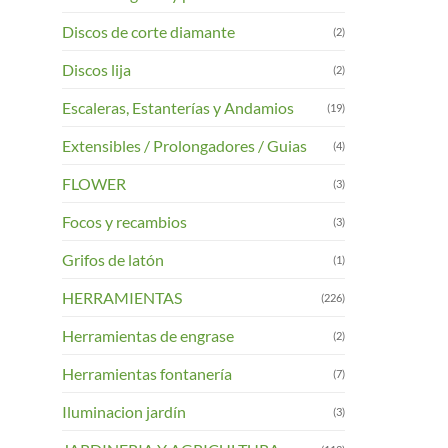
Discos de corte diamante
(2)
Discos lija
(2)
Escaleras, Estanterías y Andamios
(19)
Extensibles / Prolongadores / Guias
(4)
FLOWER
(3)
Focos y recambios
(3)
Grifos de latón
(1)
HERRAMIENTAS
(226)
Herramientas de engrase
(2)
Herramientas fontanería
(7)
Iluminacion jardín
(3)