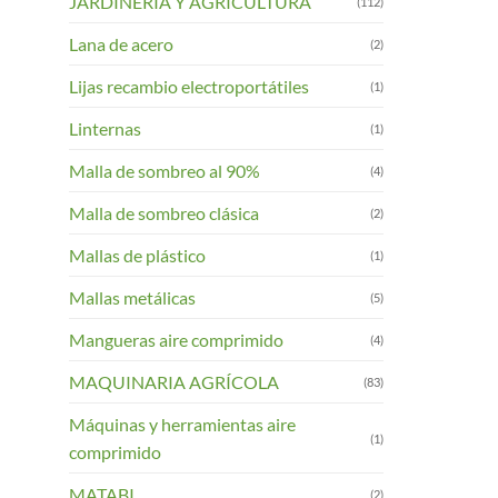
JARDINERIA Y AGRICULTURA
(112)
Lana de acero
(2)
Lijas recambio electroportátiles
(1)
Linternas
(1)
Malla de sombreo al 90%
(4)
Malla de sombreo clásica
(2)
Mallas de plástico
(1)
Mallas metálicas
(5)
Mangueras aire comprimido
(4)
MAQUINARIA AGRÍCOLA
(83)
Máquinas y herramientas aire
(1)
comprimido
MATABI
(2)