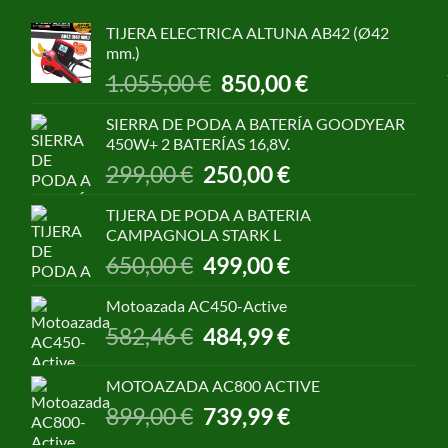
TIJERA ELECTRICA ALTUNA AB42 (Ø42
mm.)
El
El
1.055,00
€
850,00
€
precio
precio
original
actual
SIERRA DE PODA A BATERÍA GOODYEAR
era:
es:
450W+ 2 BATERÍAS 16,8V.
1.055,00 €.
850,00 €.
El
El
299,00
€
250,00
€
precio
precio
original
actual
TIJERA DE PODA A BATERIA
era:
es:
CAMPAGNOLA STARK L
299,00 €.
250,00 €.
El
El
650,00
€
499,00
€
precio
precio
original
actual
Motoazada AC450-Active
era:
es:
El
El
582,46
€
484,99
€
650,00 €.
499,00 €.
precio
precio
original
actual
MOTOAZADA AC800 ACTIVE
era:
es:
El
El
899,00
€
739,99
€
582,46 €.
484,99 €.
precio
precio