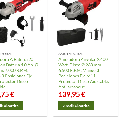
ADORAS
AMOLADORAS
dora A Bateria 20
Amoladora Angular 2.400
Con Bateria 4.0 Ah. Ø
Watt. Disco Ø 230 mm.
. 7.000 R.P.M.
6.500 R.P.M. Mango 3
3 Posiciones Eje
Posiciones Eje M14
rotector Disco
Protector Disco Ajustable,
ble
Anti arranque
,75
€
139,95
€
r al carrito
Añadir al carrito