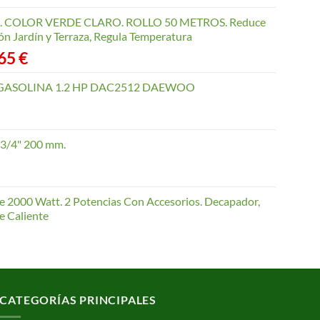
COLOR VERDE CLARO. ROLLO 50 METROS. Reduce
ón Jardín y Terraza, Regula Temperatura
Rango
,65
€
de
precios:
GASOLINA 1.2 HP DAC2512 DAEWOO
desde
40,35 €
hasta
 3/4" 200 mm.
168,65 €
te 2000 Watt. 2 Potencias Con Accesorios. Decapador,
e Caliente
CATEGORÍAS PRINCIPALES