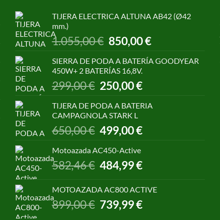
TIJERA ELECTRICA ALTUNA AB42 (Ø42
mm.)
El
El
1.055,00
€
850,00
€
precio
precio
original
actual
SIERRA DE PODA A BATERÍA GOODYEAR
era:
es:
450W+ 2 BATERÍAS 16,8V.
1.055,00 €.
850,00 €.
El
El
299,00
€
250,00
€
precio
precio
original
actual
TIJERA DE PODA A BATERIA
era:
es:
CAMPAGNOLA STARK L
299,00 €.
250,00 €.
El
El
650,00
€
499,00
€
precio
precio
original
actual
Motoazada AC450-Active
era:
es:
El
El
582,46
€
484,99
€
650,00 €.
499,00 €.
precio
precio
original
actual
MOTOAZADA AC800 ACTIVE
era:
es:
El
El
899,00
€
739,99
€
582,46 €.
484,99 €.
precio
precio