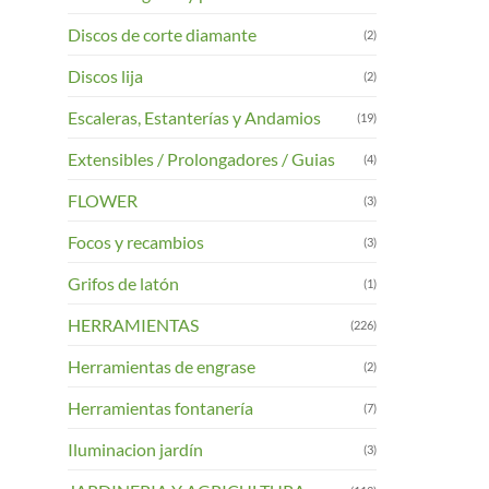
Discos de corte diamante
(2)
Discos lija
(2)
Escaleras, Estanterías y Andamios
(19)
Extensibles / Prolongadores / Guias
(4)
FLOWER
(3)
Focos y recambios
(3)
Grifos de latón
(1)
HERRAMIENTAS
(226)
Herramientas de engrase
(2)
Herramientas fontanería
(7)
Iluminacion jardín
(3)