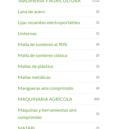
JARDINERIA Y AGRICULTURA
(112)
Lana de acero
(2)
Lijas recambio electroportátiles
(1)
Linternas
(1)
Malla de sombreo al 90%
(4)
Malla de sombreo clásica
(2)
Mallas de plástico
(1)
Mallas metálicas
(5)
Mangueras aire comprimido
(4)
MAQUINARIA AGRÍCOLA
(83)
Máquinas y herramientas aire
(1)
comprimido
MATABI
(2)