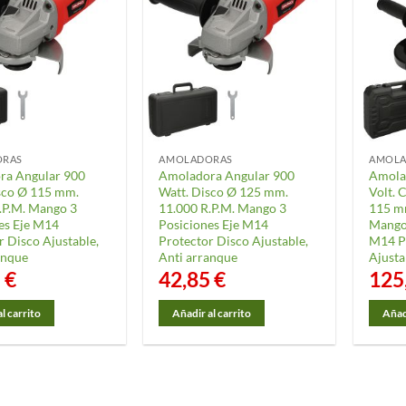
ORAS
AMOLADORAS
AMOL
ra Angular 900
Amoladora Angular 900
Amola
sco Ø 115 mm.
Watt. Disco Ø 125 mm.
Volt. 
.P.M. Mango 3
11.000 R.P.M. Mango 3
115 mm
es Eje M14
Posiciones Eje M14
Mango 
r Disco Ajustable,
Protector Disco Ajustable,
M14 P
anque
Anti arranque
Ajusta
5
€
42,85
€
125
l carrito
Añadir al carrito
Añadi