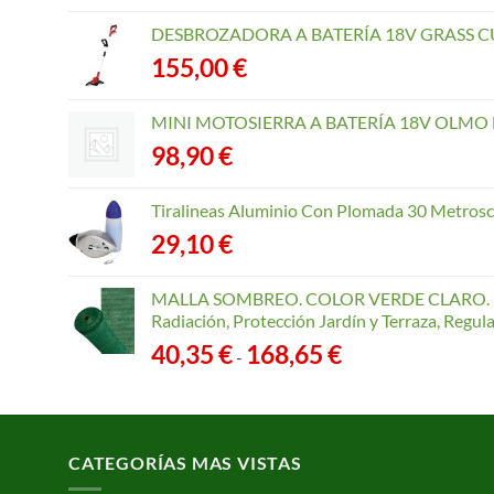
DESBROZADORA A BATERÍA 18V GRASS CU
155,00
€
MINI MOTOSIERRA A BATERÍA 18V OLMO B
98,90
€
Tiralineas Aluminio Con Plomada 30 Metros
29,10
€
MALLA SOMBREO. COLOR VERDE CLARO. R
Radiación, Protección Jardín y Terraza, Regu
Rango
40,35
€
168,65
€
-
de
precios:
desde
40,35 €
CATEGORÍAS MAS VISTAS
hasta
168,65 €