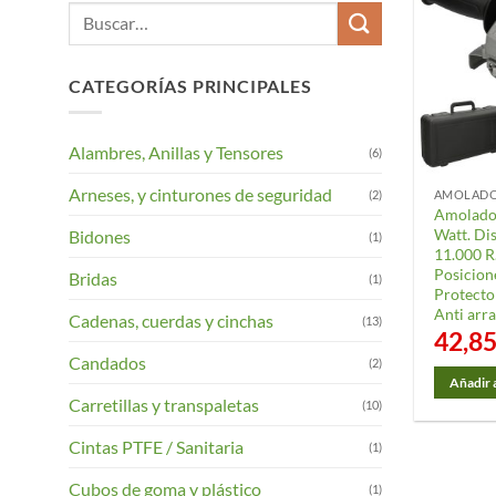
Buscar
por:
CATEGORÍAS PRINCIPALES
Alambres, Anillas y Tensores
(6)
Arneses, y cinturones de seguridad
(2)
AMOLAD
Amolado
Watt. Di
Bidones
(1)
11.000 R
Posicion
Bridas
(1)
Protecto
Anti arr
Cadenas, cuerdas y cinchas
(13)
42,8
Candados
(2)
Añadir a
Carretillas y transpaletas
(10)
Cintas PTFE / Sanitaria
(1)
Cubos de goma y plástico
(1)