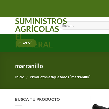
Saltar
al
contenido
SUMINISTROS
Buscar
AGRÍCOLAS
por:
EL
ROMERAL
MENÚ
marranillo
Inicio
/
Productos etiquetados “marranillo”
BUSCA TU PRODUCTO