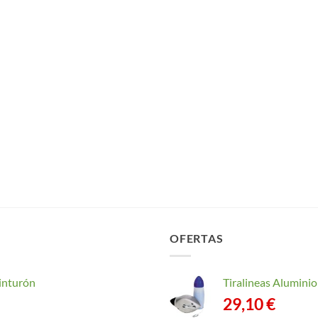
OFERTAS
inturón
Tiralineas Alumin
29,10
€