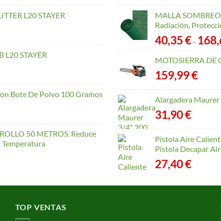
TTER L20 STAYER
MALLA SOMBREO. 
Radiación, Protecci
40,35
€
168
-
 L20 STAYER
MOTOSIERRA DE 
159,99
€
con Bote De Polvo 100 Gramos
Alargadera Maurer
31,90
€
OLLO 50 METROS. Reduce
Pistola Aire Calien
la Temperatura
Pistola Decapar Air
27,40
€
TOP VENTAS