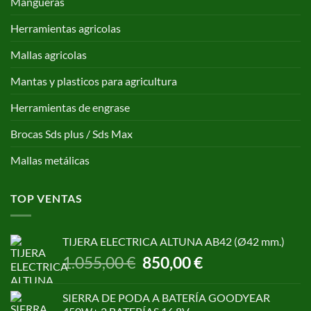
Mangueras
Herramientas agricolas
Mallas agricolas
Mantas y plasticos para agricultura
Herramientas de engrase
Brocas Sds plus / Sds Max
Mallas metálicas
TOP VENTAS
TIJERA ELECTRICA ALTUNA AB42 (Ø42 mm.)
El
El
1.055,00
€
850,00
€
precio
precio
original
actual
SIERRA DE PODA A BATERÍA GOODYEAR
era:
es: