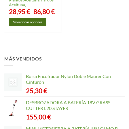
Aceituna,
28,95
€
86,80
€
Rango
-
de
precios:
desde
Seleccionar opciones
28,95 €
hasta
Este
86,80 €
producto
tiene
múltiples
variantes.
MÁS VENDIDOS
Las
opciones
se
Bolsa Encofrador Nylon Doble Maurer Con
pueden
Cinturón
elegir
25,30
€
en
la
página
DESBROZADORA A BATERÍA 18V GRASS
de
CUTTER L20 STAYER
producto
155,00
€
MINI MOTOSIERRA A BATERÍA 18V OLMO B