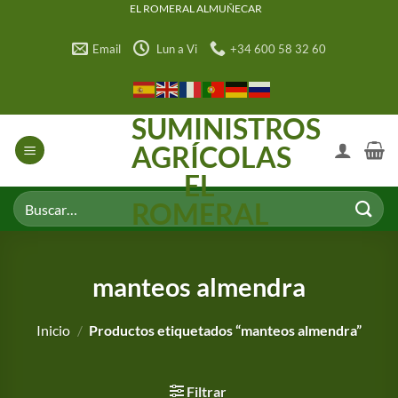
Saltar
EL ROMERAL ALMUÑECAR
al
Email
Lun a Vi
+34 600 58 32 60
contenido
SUMINISTROS
AGRÍCOLAS
EL
Buscar
ROMERAL
por:
manteos almendra
Inicio
/
Productos etiquetados “manteos almendra”
Filtrar