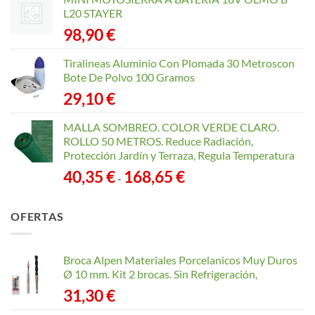
L20 STAYER
98,90
€
Tiralineas Aluminio Con Plomada 30 Metroscon
Bote De Polvo 100 Gramos
29,10
€
MALLA SOMBREO. COLOR VERDE CLARO.
ROLLO 50 METROS. Reduce Radiación,
Protección Jardín y Terraza, Regula Temperatura
Rango
40,35
€
168,65
€
-
de
precios:
OFERTAS
desde
40,35 €
hasta
Broca Alpen Materiales Porcelanicos Muy Duros
168,65 €
Ø 10 mm. Kit 2 brocas. Sin Refrigeración,
31,30
€