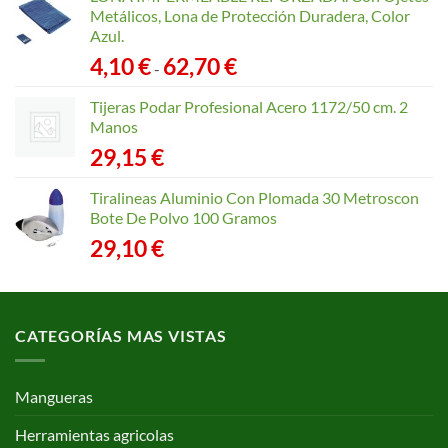
Metálicos, Lona de Protección Duradera, Color
Azul.
Rango
4,10
€
62,70
€
-
de
precios:
Tijeras Podar Profesional Acero 1172/50 cm. 2
desde
Manos
4,10 €
29,15
€
hasta
62,70 €
Tiralineas Aluminio Con Plomada 30 Metroscon
Bote De Polvo 100 Gramos
29,10
€
CATEGORÍAS MAS VISTAS
Mangueras
Herramientas agricolas