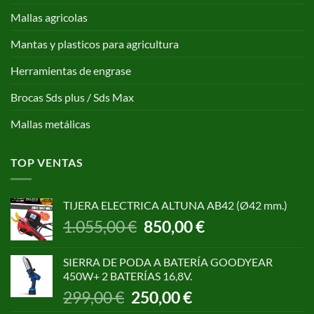
Mallas agricolas
Mantas y plasticos para agricultura
Herramientas de engrase
Brocas Sds plus / Sds Max
Mallas metálicas
TOP VENTAS
TIJERA ELECTRICA ALTUNA AB42 (Ø42 mm.)
El
El
1.055,00
€
850,00
€
precio
precio
original
actual
SIERRA DE PODA A BATERÍA GOODYEAR
era:
es:
450W+ 2 BATERÍAS 16,8V.
1.055,00 €.
850,00 €.
El
El
299,00
€
250,00
€
precio
precio