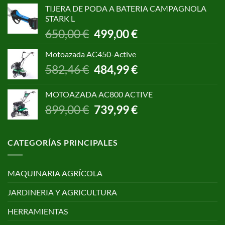
original
actual
TIJERA DE PODA A BATERIA CAMPAGNOLA
era:
es:
STARK L
299,00 €.
250,00 €.
El
El
650,00
€
499,00
€
precio
precio
original
actual
Motoazada AC450-Active
era:
es:
El
El
582,46
€
484,99
€
650,00 €.
499,00 €.
precio
precio
original
actual
MOTOAZADA AC800 ACTIVE
era:
es:
El
El
899,00
€
739,99
€
582,46 €.
484,99 €.
precio
precio
original
actual
era:
es:
CATEGORÍAS PRINCIPALES
899,00 €.
739,99 €.
MAQUINARIA AGRÍCOLA
JARDINERIA Y AGRICULTURA
HERRAMIENTAS