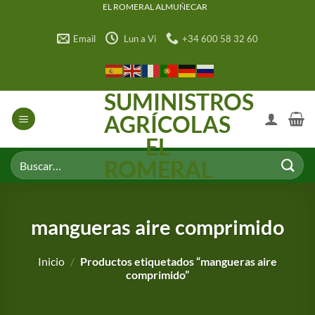
Saltar
EL ROMERAL ALMUÑECAR
al
Email
Lun a Vi
+34 600 58 32 60
contenido
SUMINISTROS
AGRÍCOLAS
EL
Buscar
ROMERAL
por:
mangueras aire comprimido
Inicio
/
Productos etiquetados “mangueras aire
comprimido”