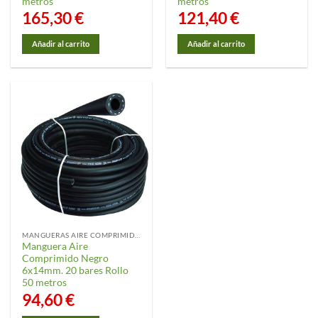
metros
metros
165,30
€
121,40
€
Añadir al carrito
Añadir al carrito
MANGUERAS AIRE COMPRIMIDO
Manguera Aire
Comprimido Negro
6x14mm. 20 bares Rollo
50 metros
94,60
€