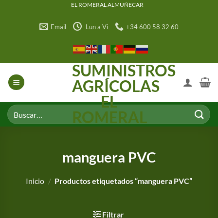
Saltar
EL ROMERAL ALMUÑECAR
al
Email
Lun a Vi
+34 600 58 32 60
contenido
SUMINISTROS
AGRÍCOLAS
EL
Buscar
ROMERAL
por:
manguera PVC
Inicio
/
Productos etiquetados “manguera PVC”
Filtrar