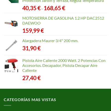
Protección Jardín y Terraza, Regula Temperatura
Rango
40,35
€
168,65
€
-
de
precios:
MOTOSIERRA DE GASOLINA 1.2 HP DAC2512
desde
DAEWOO
40,35 €
159,99
€
hasta
168,65 €
Alargadera Maurer 3/4" 200 mm.
31,90
€
Pistola Aire Caliente 2000 Watt. 2 Potencias Con
Accesorios. Decapador, Pistola Decapar Aire
Caliente
27,40
€
CATEGORÍAS MAS VISTAS