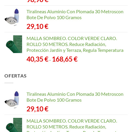
Tiralineas Aluminio Con Plomada 30 Metroscon
Bote De Polvo 100 Gramos
29,10
€
MALLA SOMBREO. COLOR VERDE CLARO.
ROLLO 50 METROS. Reduce Radiación,
Protección Jardín y Terraza, Regula Temperatura
Rango
40,35
€
168,65
€
-
de
precios:
OFERTAS
desde
40,35 €
hasta
Tiralineas Aluminio Con Plomada 30 Metroscon
168,65 €
Bote De Polvo 100 Gramos
29,10
€
MALLA SOMBREO. COLOR VERDE CLARO.
ROLLO 50 METROS. Reduce Radiación,