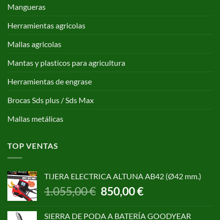
Mangueras
Herramientas agricolas
Mallas agricolas
Mantas y plasticos para agricultura
Herramientas de engrase
Brocas Sds plus / Sds Max
Mallas metálicas
TOP VENTAS
TIJERA ELECTRICA ALTUNA AB42 (Ø42 mm.)
El
El
1.055,00
€
850,00
€
precio
precio
original
actual
SIERRA DE PODA A BATERÍA GOODYEAR
era:
es: