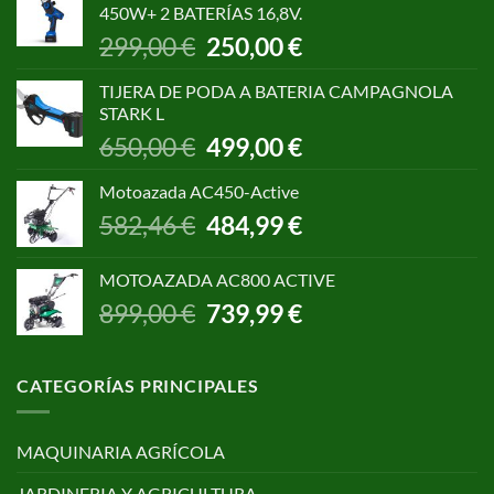
450W+ 2 BATERÍAS 16,8V.
1.055,00 €.
850,00 €.
El
El
299,00
€
250,00
€
precio
precio
original
actual
TIJERA DE PODA A BATERIA CAMPAGNOLA
era:
es:
STARK L
299,00 €.
250,00 €.
El
El
650,00
€
499,00
€
precio
precio
original
actual
Motoazada AC450-Active
era:
es:
El
El
582,46
€
484,99
€
650,00 €.
499,00 €.
precio
precio
original
actual
MOTOAZADA AC800 ACTIVE
era:
es:
El
El
899,00
€
739,99
€
582,46 €.
484,99 €.
precio
precio
original
actual
era:
es:
CATEGORÍAS PRINCIPALES
899,00 €.
739,99 €.
MAQUINARIA AGRÍCOLA
JARDINERIA Y AGRICULTURA