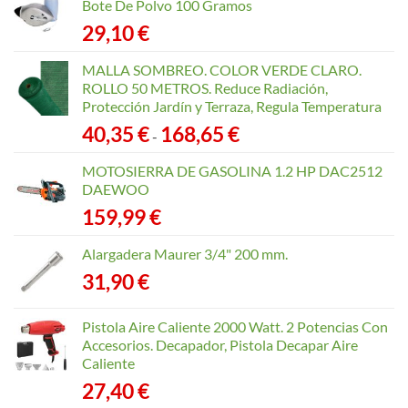
Bote De Polvo 100 Gramos
29,10
€
MALLA SOMBREO. COLOR VERDE CLARO.
ROLLO 50 METROS. Reduce Radiación,
Protección Jardín y Terraza, Regula Temperatura
Rango
40,35
€
168,65
€
-
de
precios:
MOTOSIERRA DE GASOLINA 1.2 HP DAC2512
desde
DAEWOO
40,35 €
159,99
€
hasta
168,65 €
Alargadera Maurer 3/4" 200 mm.
31,90
€
Pistola Aire Caliente 2000 Watt. 2 Potencias Con
Accesorios. Decapador, Pistola Decapar Aire
Caliente
27,40
€