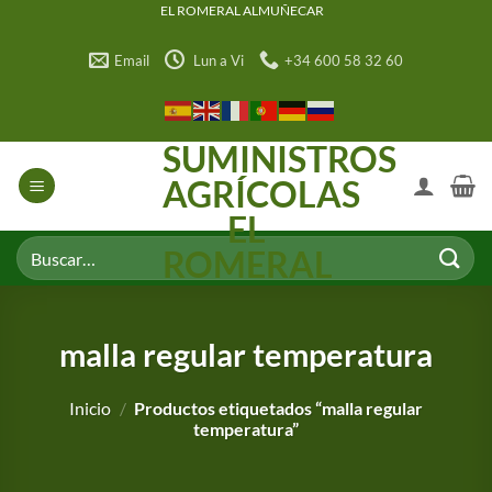
Saltar
EL ROMERAL ALMUÑECAR
al
Email
Lun a Vi
+34 600 58 32 60
contenido
SUMINISTROS
AGRÍCOLAS
EL
Buscar
ROMERAL
por:
malla regular temperatura
Inicio
/
Productos etiquetados “malla regular
temperatura”