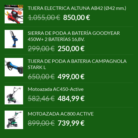
TIJERA ELECTRICA ALTUNA AB42 (Ø42 mm.)
El
El
1.055,00
€
850,00
€
precio
precio
original
actual
SIERRA DE PODA A BATERÍA GOODYEAR
era:
es:
450W+ 2 BATERÍAS 16,8V.
1.055,00 €.
850,00 €.
El
El
299,00
€
250,00
€
precio
precio
original
actual
TIJERA DE PODA A BATERIA CAMPAGNOLA
era:
es:
STARK L
299,00 €.
250,00 €.
El
El
650,00
€
499,00
€
precio
precio
original
actual
Motoazada AC450-Active
era:
es:
El
El
582,46
€
484,99
€
650,00 €.
499,00 €.
precio
precio
original
actual
MOTOAZADA AC800 ACTIVE
era:
es:
El
El
899,00
€
739,99
€
582,46 €.
484,99 €.
precio
precio
original
actual