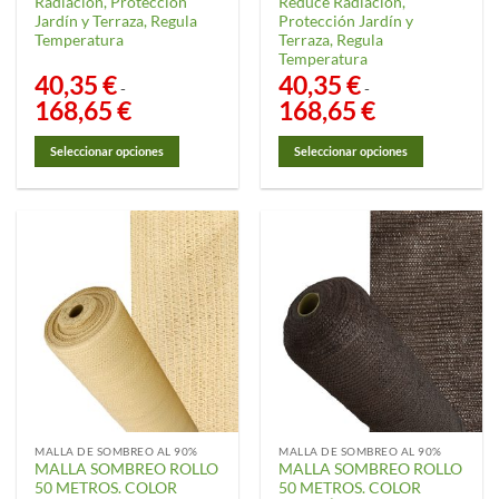
Radiación, Protección
Reduce Radiación,
Jardín y Terraza, Regula
Protección Jardín y
Temperatura
Terraza, Regula
Temperatura
40,35
€
40,35
€
-
-
168,65
€
Rango
168,65
€
Rango
de
de
precios:
precios:
desde
desde
Seleccionar opciones
Seleccionar opciones
40,35 €
40,35 €
hasta
hasta
Este
Este
168,65 €
168,65 €
producto
producto
tiene
tiene
múltiples
múltiples
variantes.
variantes.
Las
Las
opciones
opciones
se
se
pueden
pueden
elegir
elegir
en
en
la
la
MALLA DE SOMBREO AL 90%
MALLA DE SOMBREO AL 90%
página
página
MALLA SOMBREO ROLLO
MALLA SOMBREO ROLLO
de
de
50 METROS. COLOR
50 METROS. COLOR