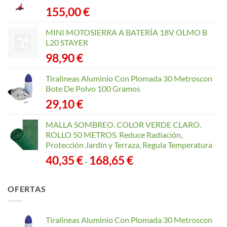
producto
producto
155,00
€
MINI MOTOSIERRA A BATERÍA 18V OLMO B
L20 STAYER
98,90
€
Tiralineas Aluminio Con Plomada 30 Metroscon
Bote De Polvo 100 Gramos
29,10
€
MALLA SOMBREO. COLOR VERDE CLARO.
ROLLO 50 METROS. Reduce Radiación,
Protección Jardín y Terraza, Regula Temperatura
Rango
40,35
€
168,65
€
-
de
precios:
OFERTAS
desde
40,35 €
hasta
Tiralineas Aluminio Con Plomada 30 Metroscon
168,65 €