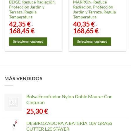
producto
producto
BEIGE. Reduce Radiación,
MARRÓN. Reduce
Protección Jardín y
Radiación, Protección
Terraza, Regula
Jardín y Terraza, Regula
Temperatura
Temperatura
42,35
€
40,35
€
-
-
168,45
€
Rango
168,65
€
Rango
de
de
precios:
precios:
desde
desde
Seleccionar opciones
Seleccionar opciones
42,35 €
40,35 €
hasta
hasta
Este
Este
168,45 €
168,65 €
producto
producto
tiene
tiene
múltiples
múltiples
variantes.
variantes.
MÁS VENDIDOS
Las
Las
opciones
opciones
se
se
Bolsa Encofrador Nylon Doble Maurer Con
pueden
pueden
Cinturón
elegir
elegir
25,30
€
en
en
la
la
página
página
DESBROZADORA A BATERÍA 18V GRASS
de
de
CUTTER L20 STAYER