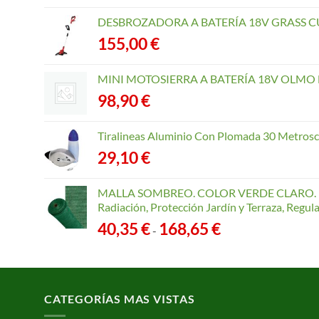
DESBROZADORA A BATERÍA 18V GRASS CU
155,00
€
MINI MOTOSIERRA A BATERÍA 18V OLMO B
98,90
€
Tiralineas Aluminio Con Plomada 30 Metros
29,10
€
MALLA SOMBREO. COLOR VERDE CLARO. R
Radiación, Protección Jardín y Terraza, Regu
Rango
40,35
€
168,65
€
-
de
precios:
desde
40,35 €
CATEGORÍAS MAS VISTAS
hasta
168,65 €