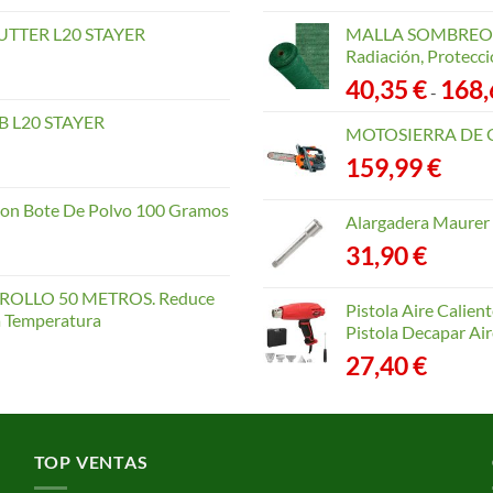
TTER L20 STAYER
MALLA SOMBREO. 
Radiación, Protecci
40,35
€
168
-
 L20 STAYER
MOTOSIERRA DE 
159,99
€
con Bote De Polvo 100 Gramos
Alargadera Maurer
31,90
€
OLLO 50 METROS. Reduce
Pistola Aire Calien
la Temperatura
Pistola Decapar Air
27,40
€
TOP VENTAS