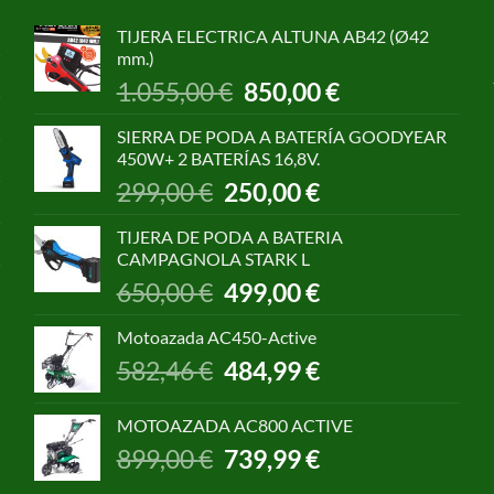
TIJERA ELECTRICA ALTUNA AB42 (Ø42
mm.)
El
El
1.055,00
€
850,00
€
precio
precio
original
actual
SIERRA DE PODA A BATERÍA GOODYEAR
era:
es:
450W+ 2 BATERÍAS 16,8V.
1.055,00 €.
850,00 €.
El
El
299,00
€
250,00
€
precio
precio
original
actual
TIJERA DE PODA A BATERIA
era:
es:
CAMPAGNOLA STARK L
299,00 €.
250,00 €.
El
El
650,00
€
499,00
€
precio
precio
original
actual
Motoazada AC450-Active
era:
es:
El
El
582,46
€
484,99
€
650,00 €.
499,00 €.
precio
precio
original
actual
MOTOAZADA AC800 ACTIVE
era:
es:
El
El
899,00
€
739,99
€
582,46 €.
484,99 €.
precio
precio