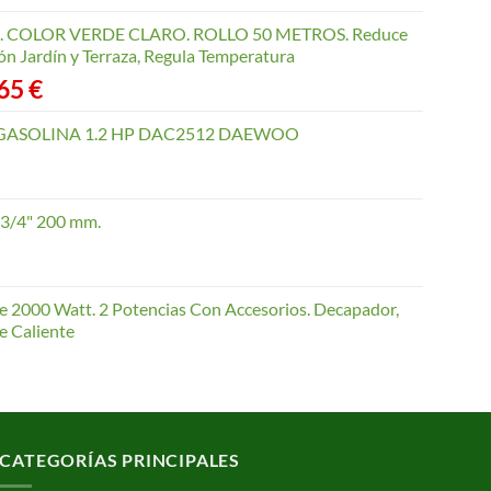
COLOR VERDE CLARO. ROLLO 50 METROS. Reduce
ón Jardín y Terraza, Regula Temperatura
Rango
,65
€
de
precios:
GASOLINA 1.2 HP DAC2512 DAEWOO
desde
40,35 €
hasta
 3/4" 200 mm.
168,65 €
te 2000 Watt. 2 Potencias Con Accesorios. Decapador,
e Caliente
CATEGORÍAS PRINCIPALES