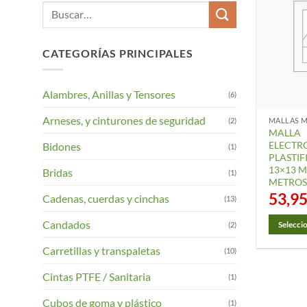
Buscar
por:
CATEGORÍAS PRINCIPALES
Alambres, Anillas y Tensores
(6)
Arneses, y cinturones de seguridad
(2)
MALLAS M
MALLA
ELECTR
Bidones
(1)
PLASTI
13×13 M
Bridas
(1)
METROS
53,9
Cadenas, cuerdas y cinchas
(13)
Candados
(2)
Selecci
Este
Carretillas y transpaletas
(10)
product
tiene
Cintas PTFE / Sanitaria
(1)
múltiple
Cubos de goma y plástico
(1)
variantes