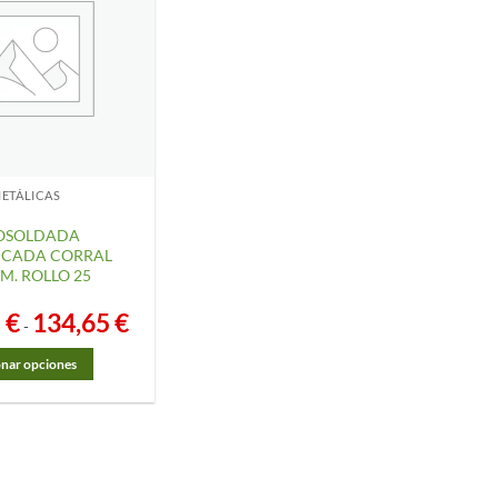
ETÁLICAS
OSOLDADA
FICADA CORRAL
M. ROLLO 25
5
€
134,65
€
Rango
-
de
precios:
desde
onar opciones
53,95 €
hasta
134,65 €
o
s
.