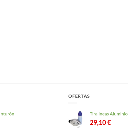
OFERTAS
inturón
Tiralineas Alumin
29,10
€