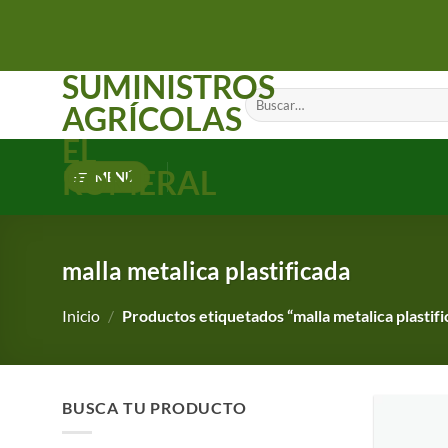
Saltar
al
contenido
SUMINISTROS
Buscar
AGRÍCOLAS
por:
EL
ROMERAL
MENÚ
malla metalica plastificada
Inicio
/
Productos etiquetados “malla metalica plastifi
BUSCA TU PRODUCTO