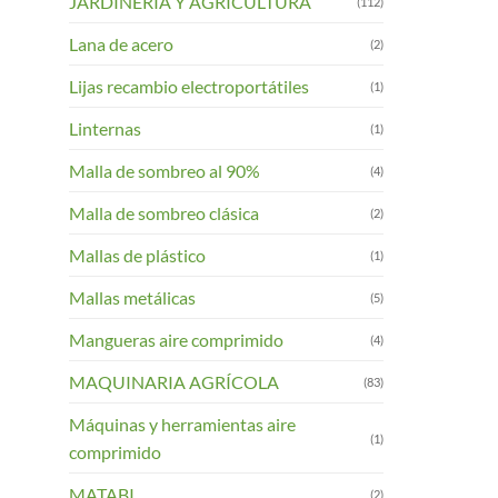
JARDINERIA Y AGRICULTURA
(112)
Lana de acero
(2)
Lijas recambio electroportátiles
(1)
Linternas
(1)
Malla de sombreo al 90%
(4)
Malla de sombreo clásica
(2)
Mallas de plástico
(1)
Mallas metálicas
(5)
Mangueras aire comprimido
(4)
MAQUINARIA AGRÍCOLA
(83)
Máquinas y herramientas aire
(1)
comprimido
MATABI
(2)