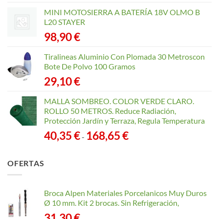
MINI MOTOSIERRA A BATERÍA 18V OLMO B
L20 STAYER
98,90
€
Tiralineas Aluminio Con Plomada 30 Metroscon
Bote De Polvo 100 Gramos
29,10
€
MALLA SOMBREO. COLOR VERDE CLARO.
ROLLO 50 METROS. Reduce Radiación,
Protección Jardín y Terraza, Regula Temperatura
Rango
40,35
€
168,65
€
-
de
precios:
OFERTAS
desde
40,35 €
hasta
Broca Alpen Materiales Porcelanicos Muy Duros
168,65 €
Ø 10 mm. Kit 2 brocas. Sin Refrigeración,
31,30
€