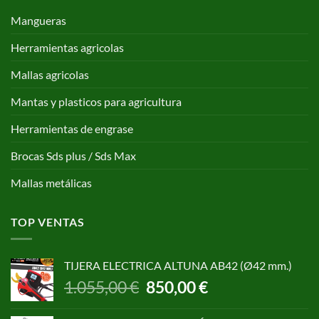
Mangueras
Herramientas agricolas
Mallas agricolas
Mantas y plasticos para agricultura
Herramientas de engrase
Brocas Sds plus / Sds Max
Mallas metálicas
TOP VENTAS
TIJERA ELECTRICA ALTUNA AB42 (Ø42 mm.)
El
El
1.055,00
€
850,00
€
precio
precio
original
actual