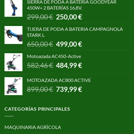
SIERRA DE PODA A BATERÍA GOODYEAR
era:
es:
450W+ 2 BATERÍAS 16,8V.
1.055,00 €.
850,00 €.
El
El
299,00
€
250,00
€
precio
precio
original
actual
TIJERA DE PODA A BATERIA CAMPAGNOLA
era:
es:
STARK L
299,00 €.
250,00 €.
El
El
650,00
€
499,00
€
precio
precio
original
actual
Motoazada AC450-Active
era:
es:
El
El
582,46
€
484,99
€
650,00 €.
499,00 €.
precio
precio
original
actual
MOTOAZADA AC800 ACTIVE
era:
es:
El
El
899,00
€
739,99
€
582,46 €.
484,99 €.
precio
precio
original
actual
era:
es:
CATEGORÍAS PRINCIPALES
899,00 €.
739,99 €.
MAQUINARIA AGRÍCOLA