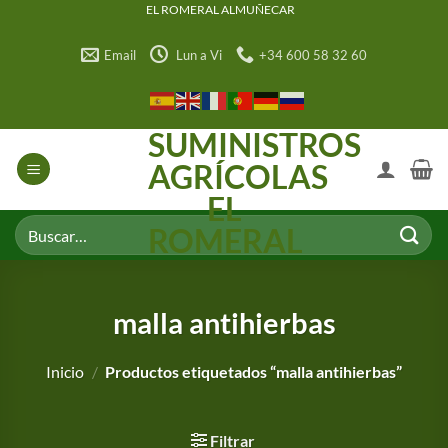
Saltar
EL ROMERAL ALMUÑECAR
al
Email
Lun a Vi
+34 600 58 32 60
contenido
SUMINISTROS
AGRÍCOLAS
EL
Buscar
ROMERAL
por:
malla antihierbas
Inicio
/
Productos etiquetados “malla antihierbas”
Filtrar