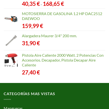
Rango
40,35
€
168,65
€
-
de
precios:
MOTOSIERRA DE GASOLINA 1.2 HP DAC2512
desde
DAEWOO
40,35 €
159,99
€
hasta
168,65 €
Alargadera Maurer 3/4" 200 mm.
31,90
€
Pistola Aire Caliente 2000 Watt. 2 Potencias Con
Accesorios. Decapador, Pistola Decapar Aire
Caliente
27,40
€
CATEGORÍAS MAS VISTAS
Mangueras