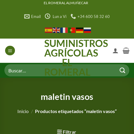
Saltar
EL ROMERAL ALMUÑECAR
al
Email
Lun a Vi
+34 600 58 32 60
contenido
SUMINISTROS
AGRÍCOLAS
EL
Buscar
ROMERAL
por:
maletin vasos
Inicio
/
Productos etiquetados “maletin vasos”
Filtrar