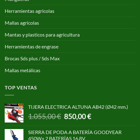
Herramientas agricolas
Mallas agricolas
Mantas y plasticos para agricultura
Herramientas de engrase
Brocas Sds plus / Sds Max
Mallas metálicas
TOP VENTAS
TIJERA ELECTRICA ALTUNA AB42 (Ø42 mm.)
El
El
1.055,00
€
850,00
€
precio
precio
original
actual
SIERRA DE PODA A BATERÍA GOODYEAR
era:
es:
450W+ 2 BATERÍAS 16,8V.