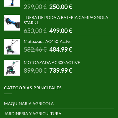
1.055,00 €.
850,00 €.
El
El
299,00
€
250,00
€
precio
precio
original
actual
TIJERA DE PODA A BATERIA CAMPAGNOLA
era:
es:
STARK L
299,00 €.
250,00 €.
El
El
650,00
€
499,00
€
precio
precio
original
actual
Motoazada AC450-Active
era:
es:
El
El
582,46
€
484,99
€
650,00 €.
499,00 €.
precio
precio
original
actual
MOTOAZADA AC800 ACTIVE
era:
es:
El
El
899,00
€
739,99
€
582,46 €.
484,99 €.
precio
precio
original
actual
era:
es:
CATEGORÍAS PRINCIPALES
899,00 €.
739,99 €.
MAQUINARIA AGRÍCOLA
JARDINERIA Y AGRICULTURA