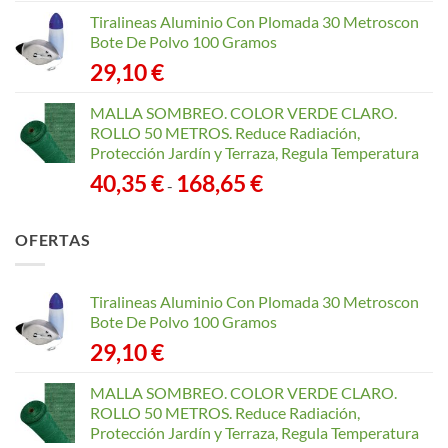
Tiralineas Aluminio Con Plomada 30 Metroscon
Bote De Polvo 100 Gramos
29,10
€
MALLA SOMBREO. COLOR VERDE CLARO.
ROLLO 50 METROS. Reduce Radiación,
Protección Jardín y Terraza, Regula Temperatura
Rango
40,35
€
168,65
€
-
de
precios:
OFERTAS
desde
40,35 €
hasta
Tiralineas Aluminio Con Plomada 30 Metroscon
168,65 €
Bote De Polvo 100 Gramos
29,10
€
MALLA SOMBREO. COLOR VERDE CLARO.
ROLLO 50 METROS. Reduce Radiación,
Protección Jardín y Terraza, Regula Temperatura