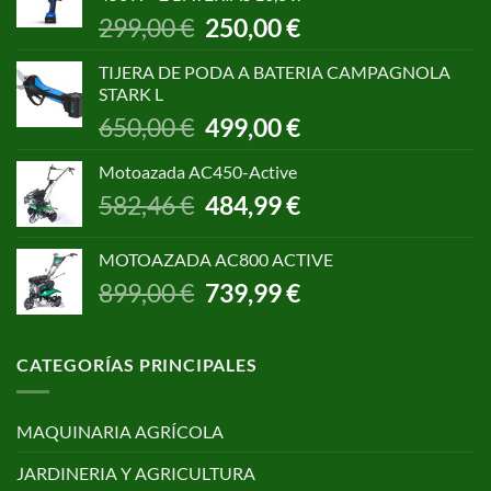
1.055,00 €.
850,00 €.
El
El
299,00
€
250,00
€
precio
precio
original
actual
TIJERA DE PODA A BATERIA CAMPAGNOLA
era:
es:
STARK L
299,00 €.
250,00 €.
El
El
650,00
€
499,00
€
precio
precio
original
actual
Motoazada AC450-Active
era:
es:
El
El
582,46
€
484,99
€
650,00 €.
499,00 €.
precio
precio
original
actual
MOTOAZADA AC800 ACTIVE
era:
es:
El
El
899,00
€
739,99
€
582,46 €.
484,99 €.
precio
precio
original
actual
era:
es:
CATEGORÍAS PRINCIPALES
899,00 €.
739,99 €.
MAQUINARIA AGRÍCOLA
JARDINERIA Y AGRICULTURA