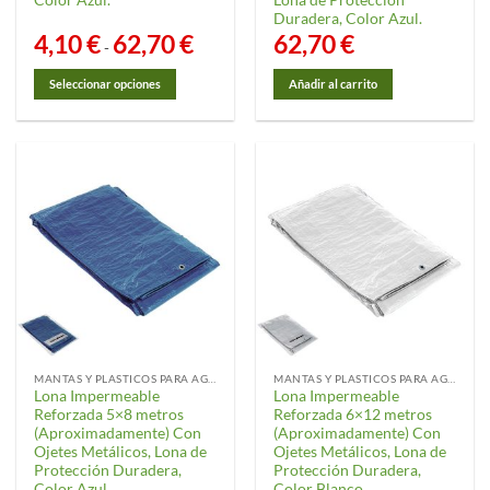
Duradera, Color Azul.
4,10
€
62,70
€
Rango
62,70
€
-
de
precios:
desde
Seleccionar opciones
Añadir al carrito
4,10 €
hasta
Este
62,70 €
producto
tiene
múltiples
variantes.
Las
opciones
se
pueden
elegir
en
la
MANTAS Y PLASTICOS PARA AGRICULTURA
MANTAS Y PLASTICOS PARA AGRICULTURA
página
Lona Impermeable
Lona Impermeable
de
Reforzada 5×8 metros
Reforzada 6×12 metros
producto
(Aproximadamente) Con
(Aproximadamente) Con
Ojetes Metálicos, Lona de
Ojetes Metálicos, Lona de
Protección Duradera,
Protección Duradera,
Color Azul.
Color Blanco.