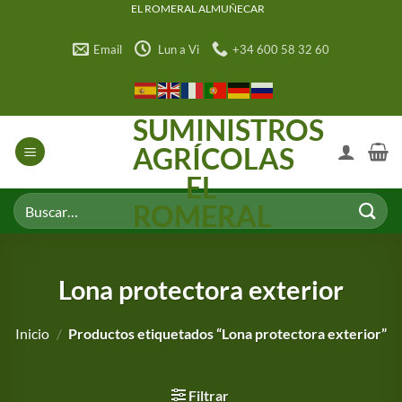
Saltar
EL ROMERAL ALMUÑECAR
al
Email
Lun a Vi
+34 600 58 32 60
contenido
SUMINISTROS
AGRÍCOLAS
EL
Buscar
ROMERAL
por:
Lona protectora exterior
Inicio
/
Productos etiquetados “Lona protectora exterior”
Filtrar