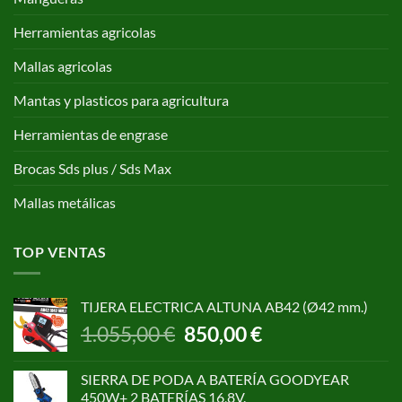
Herramientas agricolas
Mallas agricolas
Mantas y plasticos para agricultura
Herramientas de engrase
Brocas Sds plus / Sds Max
Mallas metálicas
TOP VENTAS
TIJERA ELECTRICA ALTUNA AB42 (Ø42 mm.)
El
El
1.055,00
€
850,00
€
precio
precio
original
actual
SIERRA DE PODA A BATERÍA GOODYEAR
era:
es:
450W+ 2 BATERÍAS 16,8V.