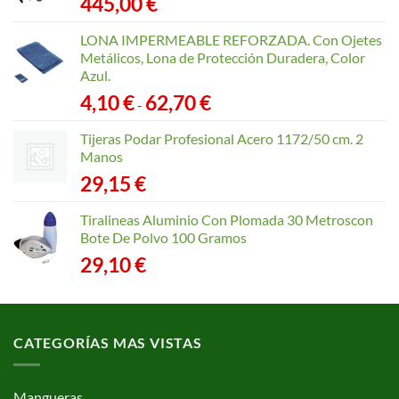
445,00
€
LONA IMPERMEABLE REFORZADA. Con Ojetes
Metálicos, Lona de Protección Duradera, Color
Azul.
Rango
4,10
€
62,70
€
-
de
precios:
Tijeras Podar Profesional Acero 1172/50 cm. 2
desde
Manos
4,10 €
29,15
€
hasta
62,70 €
Tiralineas Aluminio Con Plomada 30 Metroscon
Bote De Polvo 100 Gramos
29,10
€
CATEGORÍAS MAS VISTAS
Mangueras