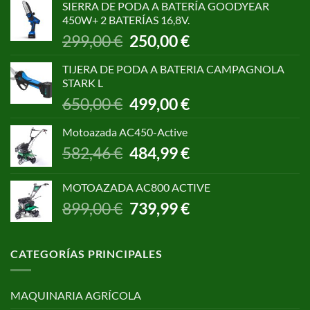
SIERRA DE PODA A BATERÍA GOODYEAR
era:
es:
450W+ 2 BATERÍAS 16,8V.
1.055,00 €.
850,00 €.
El
El
299,00
€
250,00
€
precio
precio
original
actual
TIJERA DE PODA A BATERIA CAMPAGNOLA
era:
es:
STARK L
299,00 €.
250,00 €.
El
El
650,00
€
499,00
€
precio
precio
original
actual
Motoazada AC450-Active
era:
es:
El
El
582,46
€
484,99
€
650,00 €.
499,00 €.
precio
precio
original
actual
MOTOAZADA AC800 ACTIVE
era:
es:
El
El
899,00
€
739,99
€
582,46 €.
484,99 €.
precio
precio
original
actual
era:
es:
CATEGORÍAS PRINCIPALES
899,00 €.
739,99 €.
MAQUINARIA AGRÍCOLA