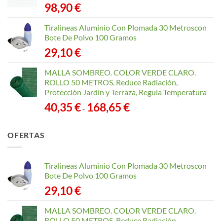
98,90
€
Tiralineas Aluminio Con Plomada 30 Metroscon
Bote De Polvo 100 Gramos
29,10
€
MALLA SOMBREO. COLOR VERDE CLARO.
ROLLO 50 METROS. Reduce Radiación,
Protección Jardín y Terraza, Regula Temperatura
Rango
40,35
€
168,65
€
-
de
precios:
OFERTAS
desde
40,35 €
hasta
Tiralineas Aluminio Con Plomada 30 Metroscon
168,65 €
Bote De Polvo 100 Gramos
29,10
€
MALLA SOMBREO. COLOR VERDE CLARO.
ROLLO 50 METROS. Reduce Radiación,