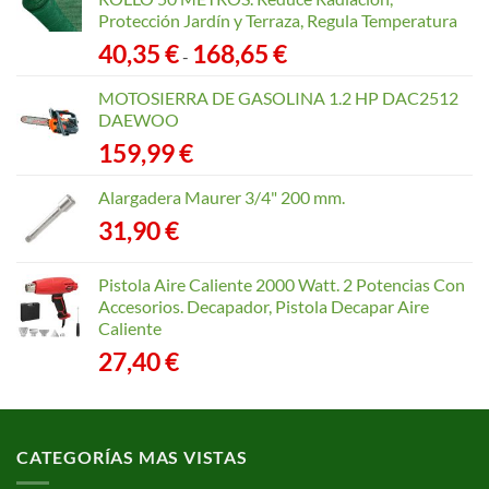
Protección Jardín y Terraza, Regula Temperatura
Rango
40,35
€
168,65
€
-
de
precios:
MOTOSIERRA DE GASOLINA 1.2 HP DAC2512
desde
DAEWOO
40,35 €
159,99
€
hasta
168,65 €
Alargadera Maurer 3/4" 200 mm.
31,90
€
Pistola Aire Caliente 2000 Watt. 2 Potencias Con
Accesorios. Decapador, Pistola Decapar Aire
Caliente
27,40
€
CATEGORÍAS MAS VISTAS