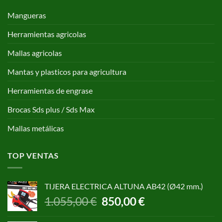
Mangueras
Herramientas agricolas
Mallas agricolas
Mantas y plasticos para agricultura
Herramientas de engrase
Brocas Sds plus / Sds Max
Mallas metálicas
TOP VENTAS
TIJERA ELECTRICA ALTUNA AB42 (Ø42 mm.)
El
El
1.055,00
€
850,00
€
precio
precio
original
actual