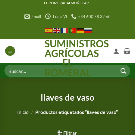
Saltar
EL ROMERAL ALMUÑECAR
al
Email
Lun a Vi
+34 600 58 32 60
contenido
SUMINISTROS
AGRÍCOLAS
EL
Buscar
ROMERAL
por:
llaves de vaso
Inicio
/
Productos etiquetados “llaves de vaso”
Filtrar