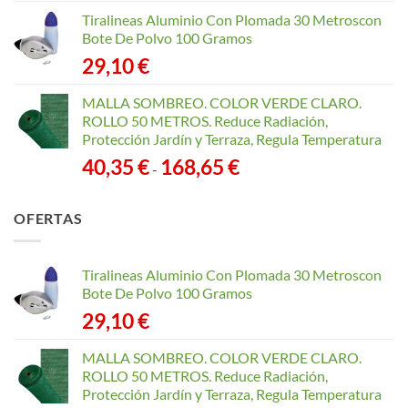
Tiralineas Aluminio Con Plomada 30 Metroscon
Bote De Polvo 100 Gramos
29,10
€
MALLA SOMBREO. COLOR VERDE CLARO.
ROLLO 50 METROS. Reduce Radiación,
Protección Jardín y Terraza, Regula Temperatura
Rango
40,35
€
168,65
€
-
de
precios:
OFERTAS
desde
40,35 €
hasta
Tiralineas Aluminio Con Plomada 30 Metroscon
168,65 €
Bote De Polvo 100 Gramos
29,10
€
MALLA SOMBREO. COLOR VERDE CLARO.
ROLLO 50 METROS. Reduce Radiación,
Protección Jardín y Terraza, Regula Temperatura