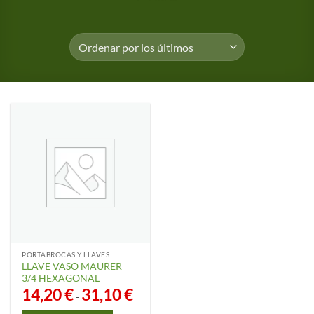
PORTABROCAS Y LLAVES
LLAVE VASO MAURER
3/4 HEXAGONAL
14,20
€
31,10
€
Rango
-
de
precios: