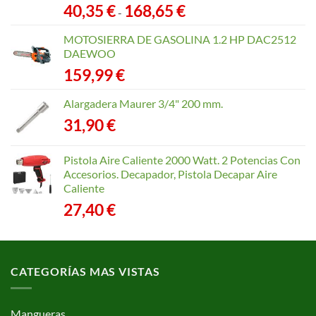
Rango
40,35
€
168,65
€
-
de
precios:
MOTOSIERRA DE GASOLINA 1.2 HP DAC2512
desde
DAEWOO
40,35 €
159,99
€
hasta
168,65 €
Alargadera Maurer 3/4" 200 mm.
31,90
€
Pistola Aire Caliente 2000 Watt. 2 Potencias Con
Accesorios. Decapador, Pistola Decapar Aire
Caliente
27,40
€
CATEGORÍAS MAS VISTAS
Mangueras