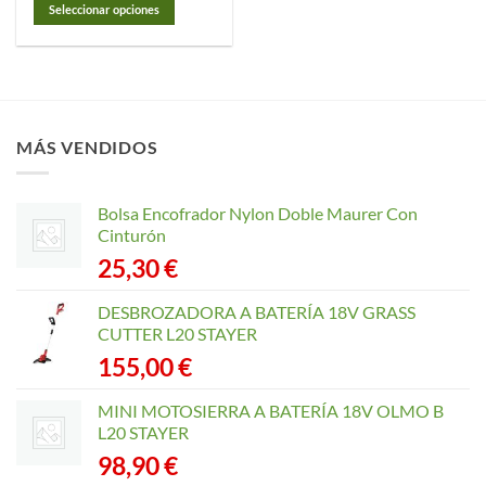
desde
Seleccionar opciones
14,20 €
hasta
Este
31,10 €
producto
tiene
múltiples
variantes.
MÁS VENDIDOS
Las
opciones
se
Bolsa Encofrador Nylon Doble Maurer Con
pueden
Cinturón
elegir
25,30
€
en
la
página
DESBROZADORA A BATERÍA 18V GRASS
de
CUTTER L20 STAYER
producto
155,00
€
MINI MOTOSIERRA A BATERÍA 18V OLMO B
L20 STAYER
98,90
€