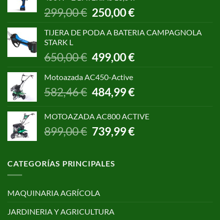
1.055,00 €.
850,00 €.
El
El
299,00
€
250,00
€
precio
precio
original
actual
TIJERA DE PODA A BATERIA CAMPAGNOLA
era:
es:
STARK L
299,00 €.
250,00 €.
El
El
650,00
€
499,00
€
precio
precio
original
actual
Motoazada AC450-Active
era:
es:
El
El
582,46
€
484,99
€
650,00 €.
499,00 €.
precio
precio
original
actual
MOTOAZADA AC800 ACTIVE
era:
es:
El
El
899,00
€
739,99
€
582,46 €.
484,99 €.
precio
precio
original
actual
era:
es:
CATEGORÍAS PRINCIPALES
899,00 €.
739,99 €.
MAQUINARIA AGRÍCOLA
JARDINERIA Y AGRICULTURA