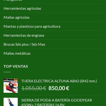
Herramientas agricolas
Mallas agricolas
Mantas y plasticos para agricultura
Herramientas de engrase
Brocas Sds plus / Sds Max
Mallas metálicas
TOP VENTAS
TIJERA ELECTRICA ALTUNA AB42 (Ø42 mm.)
El
El
1.055,00
€
850,00
€
precio
precio
original
actual
SIERRA DE PODA A BATERÍA GOODYEAR
era:
es:
450W+ 2 BATERÍAS 16,8V.