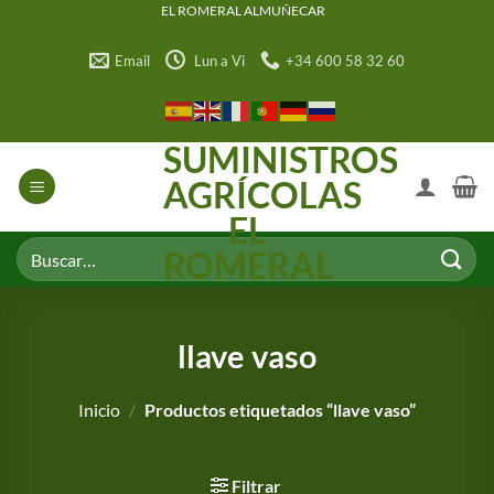
Saltar
EL ROMERAL ALMUÑECAR
al
Email
Lun a Vi
+34 600 58 32 60
contenido
SUMINISTROS
AGRÍCOLAS
EL
Buscar
ROMERAL
por:
llave vaso
Inicio
/
Productos etiquetados “llave vaso”
Filtrar