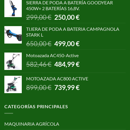
SIERRA DE PODA A BATERÍA GOODYEAR
era:
es:
450W+ 2 BATERÍAS 16,8V.
1.055,00 €.
850,00 €.
El
El
299,00
€
250,00
€
precio
precio
original
actual
TIJERA DE PODA A BATERIA CAMPAGNOLA
era:
es:
STARK L
299,00 €.
250,00 €.
El
El
650,00
€
499,00
€
precio
precio
original
actual
Motoazada AC450-Active
era:
es:
El
El
582,46
€
484,99
€
650,00 €.
499,00 €.
precio
precio
original
actual
MOTOAZADA AC800 ACTIVE
era:
es:
El
El
899,00
€
739,99
€
582,46 €.
484,99 €.
precio
precio
original
actual
era:
es:
CATEGORÍAS PRINCIPALES
899,00 €.
739,99 €.
MAQUINARIA AGRÍCOLA