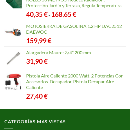
Protección Jardín y Terraza, Regula Temperatura
Rango
40,35
€
168,65
€
-
de
precios:
MOTOSIERRA DE GASOLINA 1.2 HP DAC2512
desde
DAEWOO
40,35 €
159,99
€
hasta
168,65 €
Alargadera Maurer 3/4" 200 mm.
31,90
€
Pistola Aire Caliente 2000 Watt. 2 Potencias Con
Accesorios. Decapador, Pistola Decapar Aire
Caliente
27,40
€
CATEGORÍAS MAS VISTAS