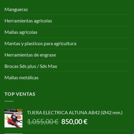
Mangueras
Herramientas agricolas
Mallas agricolas
Mantas y plasticos para agricultura
Herramientas de engrase
Brocas Sds plus / Sds Max
Mallas metálicas
TOP VENTAS
TIJERA ELECTRICA ALTUNA AB42 (Ø42 mm.)
El
El
1.055,00
€
850,00
€
precio
precio
original
actual