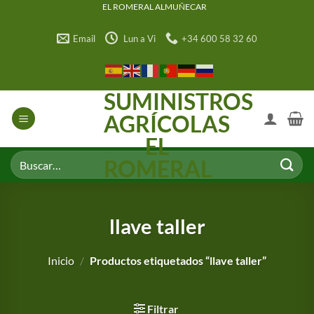
Saltar
EL ROMERAL ALMUÑECAR
al
Email
Lun a Vi
+34 600 58 32 60
contenido
SUMINISTROS
AGRÍCOLAS
EL
Buscar
ROMERAL
por:
llave taller
Inicio
/
Productos etiquetados “llave taller”
Filtrar