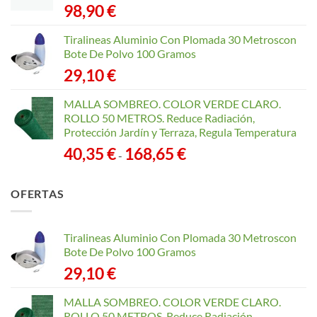
98,90
€
Tiralineas Aluminio Con Plomada 30 Metroscon
Bote De Polvo 100 Gramos
29,10
€
MALLA SOMBREO. COLOR VERDE CLARO.
ROLLO 50 METROS. Reduce Radiación,
Protección Jardín y Terraza, Regula Temperatura
Rango
40,35
€
168,65
€
-
de
precios:
OFERTAS
desde
40,35 €
hasta
Tiralineas Aluminio Con Plomada 30 Metroscon
168,65 €
Bote De Polvo 100 Gramos
29,10
€
MALLA SOMBREO. COLOR VERDE CLARO.
ROLLO 50 METROS. Reduce Radiación,