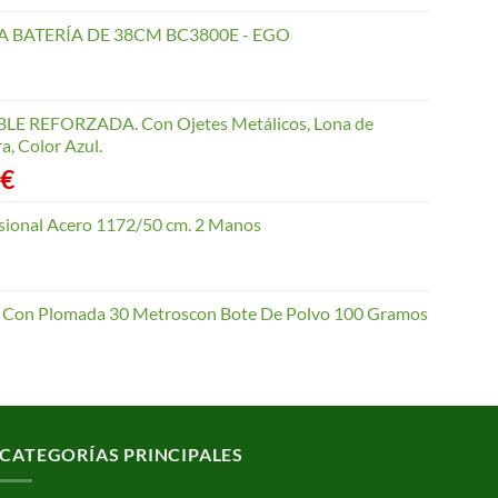
 BATERÍA DE 38CM BC3800E - EGO
 REFORZADA. Con Ojetes Metálicos, Lona de
a, Color Azul.
Rango
€
de
precios:
esional Acero 1172/50 cm. 2 Manos
desde
4,10 €
hasta
io Con Plomada 30 Metroscon Bote De Polvo 100 Gramos
62,70 €
CATEGORÍAS PRINCIPALES