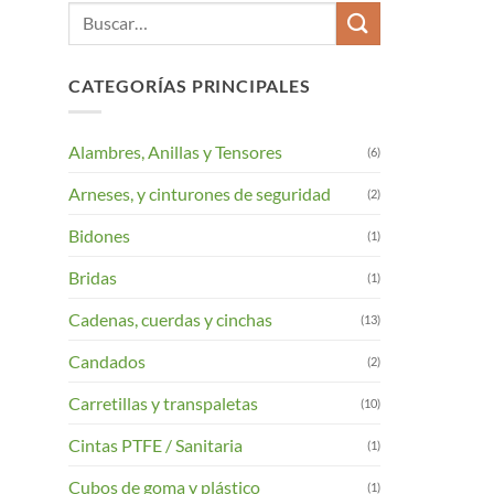
Buscar
por:
CATEGORÍAS PRINCIPALES
Alambres, Anillas y Tensores
(6)
Arneses, y cinturones de seguridad
(2)
Bidones
(1)
Bridas
(1)
Cadenas, cuerdas y cinchas
(13)
Candados
(2)
Carretillas y transpaletas
(10)
Cintas PTFE / Sanitaria
(1)
Cubos de goma y plástico
(1)