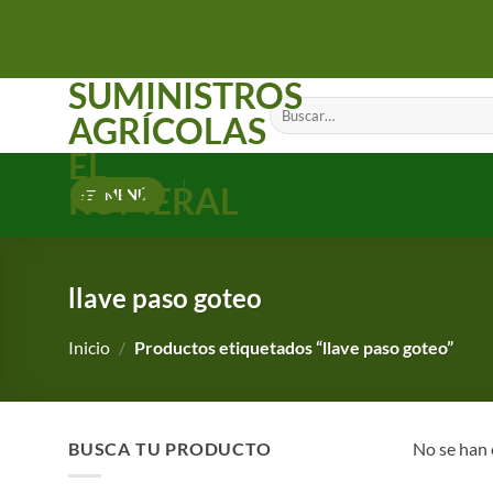
Saltar
al
contenido
SUMINISTROS
Buscar
AGRÍCOLAS
por:
EL
ROMERAL
MENÚ
llave paso goteo
Inicio
/
Productos etiquetados “llave paso goteo”
BUSCA TU PRODUCTO
No se han 