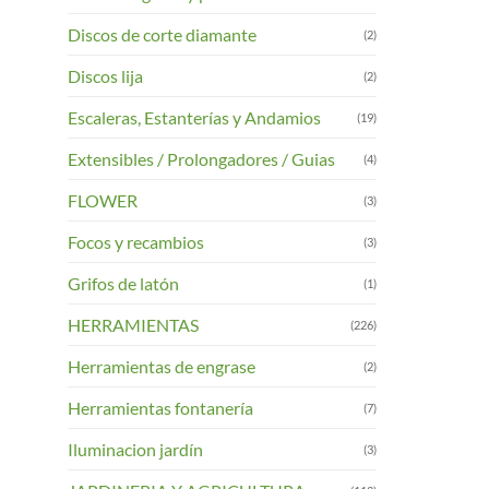
Discos de corte diamante
(2)
Discos lija
(2)
Escaleras, Estanterías y Andamios
(19)
Extensibles / Prolongadores / Guias
(4)
FLOWER
(3)
Focos y recambios
(3)
Grifos de latón
(1)
HERRAMIENTAS
(226)
Herramientas de engrase
(2)
Herramientas fontanería
(7)
Iluminacion jardín
(3)