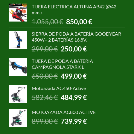
TIJERA ELECTRICA ALTUNA AB42 (Ø42
mm.)
El
El
1.055,00
€
850,00
€
precio
precio
original
actual
SIERRA DE PODA A BATERÍA GOODYEAR
era:
es:
450W+ 2 BATERÍAS 16,8V.
1.055,00 €.
850,00 €.
El
El
299,00
€
250,00
€
precio
precio
original
actual
TIJERA DE PODA A BATERIA
era:
es:
CAMPAGNOLA STARK L
299,00 €.
250,00 €.
El
El
650,00
€
499,00
€
precio
precio
original
actual
Motoazada AC450-Active
era:
es:
El
El
582,46
€
484,99
€
650,00 €.
499,00 €.
precio
precio
original
actual
MOTOAZADA AC800 ACTIVE
era:
es:
El
El
899,00
€
739,99
€
582,46 €.
484,99 €.
precio
precio
original
actual