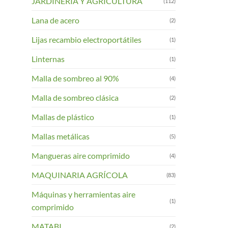
JARDINERIA Y AGRICULTURA
(112)
Lana de acero
(2)
Lijas recambio electroportátiles
(1)
Linternas
(1)
Malla de sombreo al 90%
(4)
Malla de sombreo clásica
(2)
Mallas de plástico
(1)
Mallas metálicas
(5)
Mangueras aire comprimido
(4)
MAQUINARIA AGRÍCOLA
(83)
Máquinas y herramientas aire
(1)
comprimido
MATABI
(2)