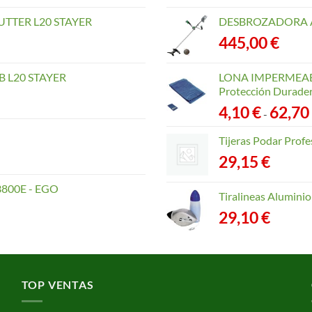
TTER L20 STAYER
DESBROZADORA A
445,00
€
 L20 STAYER
LONA IMPERMEABLE
Protección Durader
4,10
€
62,70
-
Tijeras Podar Prof
29,15
€
800E - EGO
Tiralineas Alumin
29,10
€
TOP VENTAS