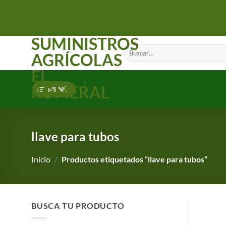
Saltar
al
contenido
SUMINISTROS
Buscar
AGRÍCOLAS
por:
EL
ROMERAL
MENÚ
llave para tubos
Inicio
/
Productos etiquetados “llave para tubos”
BUSCA TU PRODUCTO