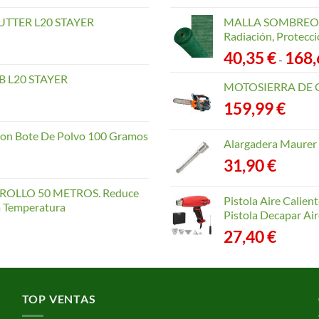
TTER L20 STAYER
MALLA SOMBREO. 
Radiación, Protecci
40,35
€
168
-
 L20 STAYER
MOTOSIERRA DE 
159,99
€
con Bote De Polvo 100 Gramos
Alargadera Maurer
31,90
€
OLLO 50 METROS. Reduce
Pistola Aire Calien
la Temperatura
Pistola Decapar Air
27,40
€
TOP VENTAS