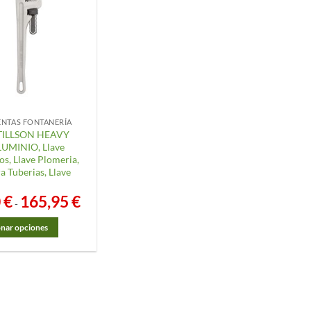
NTAS FONTANERÍA
TILLSON HEAVY
UMINIO, Llave
os, Llave Plomeria,
a Tuberias, Llave
0
€
165,95
€
Rango
-
de
precios:
desde
onar opciones
21,70 €
hasta
165,95 €
o
s
.