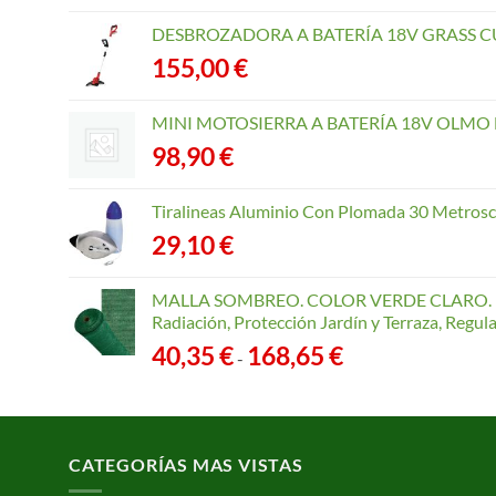
DESBROZADORA A BATERÍA 18V GRASS CU
155,00
€
MINI MOTOSIERRA A BATERÍA 18V OLMO B
98,90
€
Tiralineas Aluminio Con Plomada 30 Metros
29,10
€
MALLA SOMBREO. COLOR VERDE CLARO. R
Radiación, Protección Jardín y Terraza, Regu
Rango
40,35
€
168,65
€
-
de
precios:
desde
40,35 €
CATEGORÍAS MAS VISTAS
hasta
168,65 €