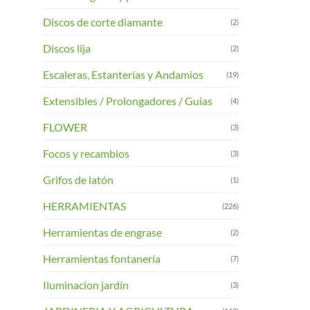
Las
Discos de corte diamante
(2)
opciones
se
Discos lija
(2)
pueden
Escaleras, Estanterías y Andamios
(19)
elegir
en
Extensibles / Prolongadores / Guias
(4)
la
página
FLOWER
(3)
de
Focos y recambios
(3)
product
Grifos de latón
(1)
HERRAMIENTAS
(226)
Herramientas de engrase
(2)
Herramientas fontanería
(7)
Iluminacion jardín
(3)