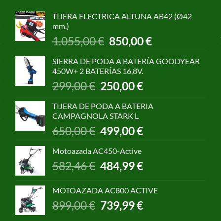
TIJERA ELECTRICA ALTUNA AB42 (Ø42
mm.)
El
El
1.055,00
€
850,00
€
precio
precio
original
actual
SIERRA DE PODA A BATERÍA GOODYEAR
era:
es:
450W+ 2 BATERÍAS 16,8V.
1.055,00 €.
850,00 €.
El
El
299,00
€
250,00
€
precio
precio
original
actual
TIJERA DE PODA A BATERIA
era:
es:
CAMPAGNOLA STARK L
299,00 €.
250,00 €.
El
El
650,00
€
499,00
€
precio
precio
original
actual
Motoazada AC450-Active
era:
es:
El
El
582,46
€
484,99
€
650,00 €.
499,00 €.
precio
precio
original
actual
MOTOAZADA AC800 ACTIVE
era:
es:
El
El
899,00
€
739,99
€
582,46 €.
484,99 €.
precio
precio