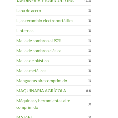
JARDINERIA Y AGRICULTURA
(112)
Lana de acero
(2)
Lijas recambio electroportátiles
(1)
Linternas
(1)
Malla de sombreo al 90%
(4)
Malla de sombreo clásica
(2)
Mallas de plástico
(1)
Mallas metálicas
(5)
Mangueras aire comprimido
(4)
MAQUINARIA AGRÍCOLA
(83)
Máquinas y herramientas aire
(1)
comprimido
MATABI
(2)