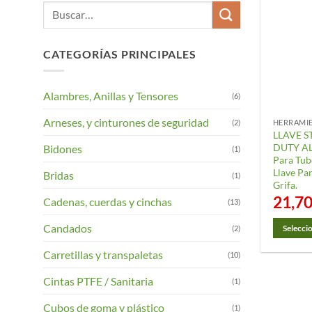
Buscar
por:
CATEGORÍAS PRINCIPALES
Alambres, Anillas y Tensores
(6)
Arneses, y cinturones de seguridad
(2)
HERRAMIE
LLAVE S
DUTY AL
Bidones
(1)
Para Tub
Llave Par
Bridas
(1)
Grifa.
21,7
Cadenas, cuerdas y cinchas
(13)
Candados
(2)
Selecci
Este
Carretillas y transpaletas
(10)
product
tiene
Cintas PTFE / Sanitaria
(1)
múltiple
Cubos de goma y plástico
(1)
variantes