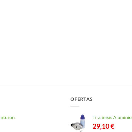
OFERTAS
inturón
Tiralineas Alumin
29,10
€