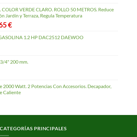
COLOR VERDE CLARO. ROLLO 50 METROS. Reduce
ón Jardín y Terraza, Regula Temperatura
Rango
,65
€
de
precios:
GASOLINA 1.2 HP DAC2512 DAEWOO
desde
40,35 €
hasta
 3/4" 200 mm.
168,65 €
te 2000 Watt. 2 Potencias Con Accesorios. Decapador,
e Caliente
CATEGORÍAS PRINCIPALES