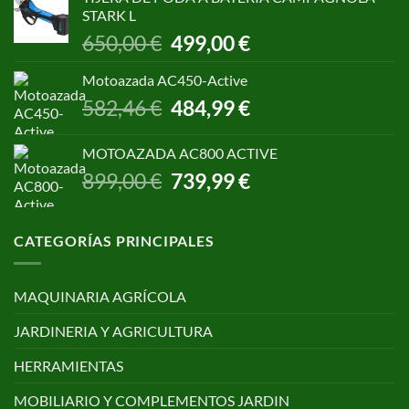
era:
es:
STARK L
299,00 €.
250,00 €.
El
El
650,00
€
499,00
€
precio
precio
original
actual
Motoazada AC450-Active
era:
es:
El
El
582,46
€
484,99
€
650,00 €.
499,00 €.
precio
precio
original
actual
MOTOAZADA AC800 ACTIVE
era:
es:
El
El
899,00
€
739,99
€
582,46 €.
484,99 €.
precio
precio
original
actual
era:
es:
CATEGORÍAS PRINCIPALES
899,00 €.
739,99 €.
MAQUINARIA AGRÍCOLA
JARDINERIA Y AGRICULTURA
HERRAMIENTAS
MOBILIARIO Y COMPLEMENTOS JARDIN