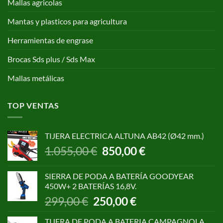
Mallas agricolas
Mantas y plasticos para agricultura
Herramientas de engrase
Brocas Sds plus / Sds Max
Mallas metálicas
TOP VENTAS
TIJERA ELECTRICA ALTUNA AB42 (Ø42 mm.)
El
El
1.055,00
€
850,00
€
precio
precio
original
actual
SIERRA DE PODA A BATERÍA GOODYEAR
era:
es:
450W+ 2 BATERÍAS 16,8V.
1.055,00 €.
850,00 €.
El
El
299,00
€
250,00
€
precio
precio
original
actual
TIJERA DE PODA A BATERIA CAMPAGNOLA