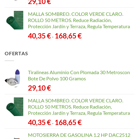
29,10
€
MALLA SOMBREO. COLOR VERDE CLARO.
ROLLO 50 METROS. Reduce Radiación,
Protección Jardín y Terraza, Regula Temperatura
Rango
40,35
€
168,65
€
-
de
precios:
OFERTAS
desde
40,35 €
hasta
Tiralineas Aluminio Con Plomada 30 Metroscon
168,65 €
Bote De Polvo 100 Gramos
29,10
€
MALLA SOMBREO. COLOR VERDE CLARO.
ROLLO 50 METROS. Reduce Radiación,
Protección Jardín y Terraza, Regula Temperatura
Rango
40,35
€
168,65
€
-
de
precios:
MOTOSIERRA DE GASOLINA 1.2 HP DAC2512