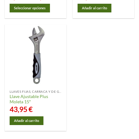
precios:
desde
Seleccionar opciones
Añadir al carrito
7,25 €
hasta
Este
33,55 €
producto
tiene
múltiples
variantes.
Las
opciones
se
pueden
elegir
en
la
LLAVES FIJAS, CARRACA Y DE GANCHO
página
Llave Ajustable Plus
de
Moleta 15″
producto
43,95
€
Añadir al carrito