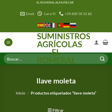
Saltar
EL ROMERAL ALMUÑECAR
al
Email
Lun a Vi
+34 600 58 32 60
contenido
SUMINISTROS
AGRÍCOLAS
EL
Buscar
ROMERAL
por:
llave moleta
Inicio
/
Productos etiquetados “llave moleta”
Filtrar