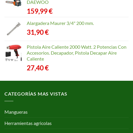
desde
DAEWOO
40,35 €
159,99
€
hasta
168,65 €
Alargadera Maurer 3/4" 200 mm.
31,90
€
Pistola Aire Caliente 2000 Watt. 2 Potencias Con
Accesorios. Decapador, Pistola Decapar Aire
Caliente
27,40
€
CATEGORÍAS MAS VISTAS
Mangueras
Herramientas agricolas