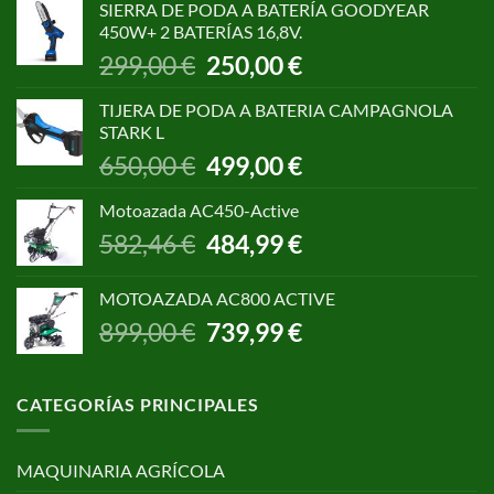
SIERRA DE PODA A BATERÍA GOODYEAR
era:
es:
450W+ 2 BATERÍAS 16,8V.
1.055,00 €.
850,00 €.
El
El
299,00
€
250,00
€
precio
precio
original
actual
TIJERA DE PODA A BATERIA CAMPAGNOLA
era:
es:
STARK L
299,00 €.
250,00 €.
El
El
650,00
€
499,00
€
precio
precio
original
actual
Motoazada AC450-Active
era:
es:
El
El
582,46
€
484,99
€
650,00 €.
499,00 €.
precio
precio
original
actual
MOTOAZADA AC800 ACTIVE
era:
es:
El
El
899,00
€
739,99
€
582,46 €.
484,99 €.
precio
precio
original
actual
era:
es:
CATEGORÍAS PRINCIPALES
899,00 €.
739,99 €.
MAQUINARIA AGRÍCOLA