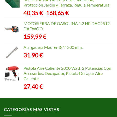
Protección Jardín y Terraza, Regula Temperatura
Rango
40,35
€
168,65
€
-
de
precios:
MOTOSIERRA DE GASOLINA 1.2 HP DAC2512
desde
DAEWOO
40,35 €
159,99
€
hasta
168,65 €
Alargadera Maurer 3/4" 200 mm.
31,90
€
Pistola Aire Caliente 2000 Watt. 2 Potencias Con
Accesorios. Decapador, Pistola Decapar Aire
Caliente
27,40
€
CATEGORÍAS MAS VISTAS