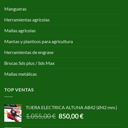
Mangueras
Herramientas agricolas
Mallas agricolas
Mantas y plasticos para agricultura
Herramientas de engrase
Brocas Sds plus / Sds Max
Mallas metálicas
TOP VENTAS
TIJERA ELECTRICA ALTUNA AB42 (Ø42 mm.)
El
El
1.055,00
€
850,00
€
precio
precio
original
actual