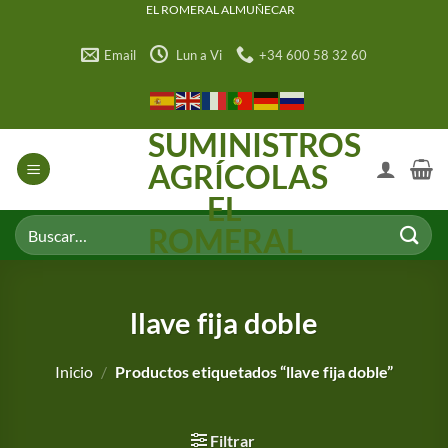
Saltar
EL ROMERAL ALMUÑECAR
al
Email
Lun a Vi
+34 600 58 32 60
contenido
SUMINISTROS
AGRÍCOLAS
EL
Buscar
ROMERAL
por:
llave fija doble
Inicio
/
Productos etiquetados “llave fija doble”
Filtrar