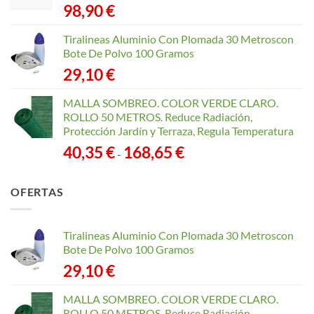
98,90
€
Tiralineas Aluminio Con Plomada 30 Metroscon
Bote De Polvo 100 Gramos
29,10
€
MALLA SOMBREO. COLOR VERDE CLARO.
ROLLO 50 METROS. Reduce Radiación,
Protección Jardín y Terraza, Regula Temperatura
Rango
40,35
€
168,65
€
-
de
precios:
OFERTAS
desde
40,35 €
hasta
Tiralineas Aluminio Con Plomada 30 Metroscon
168,65 €
Bote De Polvo 100 Gramos
29,10
€
MALLA SOMBREO. COLOR VERDE CLARO.
ROLLO 50 METROS. Reduce Radiación,