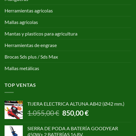
Herramientas agricolas
Mallas agricolas
Mantas y plasticos para agricultura
Herramientas de engrase
Brocas Sds plus / Sds Max
Mallas metálicas
TOP VENTAS
TIJERA ELECTRICA ALTUNA AB42 (Ø42 mm.)
El
El
1.055,00
€
850,00
€
precio
precio
original
actual
SIERRA DE PODA A BATERÍA GOODYEAR
era:
es:
450W+ 2 BATERÍAS 16,8V.