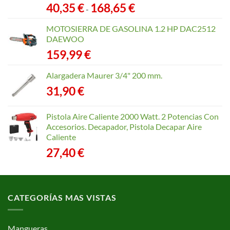
Rango
40,35
€
168,65
€
-
de
precios:
MOTOSIERRA DE GASOLINA 1.2 HP DAC2512
desde
DAEWOO
40,35 €
159,99
€
hasta
168,65 €
Alargadera Maurer 3/4" 200 mm.
31,90
€
Pistola Aire Caliente 2000 Watt. 2 Potencias Con
Accesorios. Decapador, Pistola Decapar Aire
Caliente
27,40
€
CATEGORÍAS MAS VISTAS
Mangueras