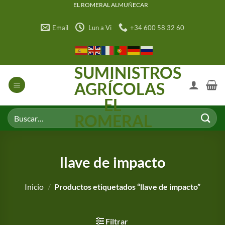
Saltar
EL ROMERAL ALMUÑECAR
al
Email
Lun a Vi
+34 600 58 32 60
contenido
SUMINISTROS
AGRÍCOLAS
EL
Buscar
ROMERAL
por:
llave de impacto
Inicio
/
Productos etiquetados “llave de impacto”
Filtrar