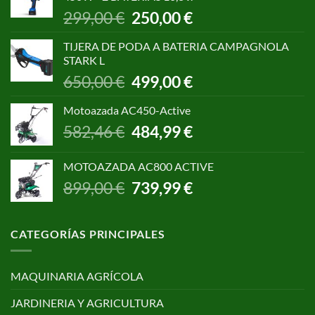
1.055,00 €.
850,00 €.
El
El
299,00
€
250,00
€
precio
precio
original
actual
TIJERA DE PODA A BATERIA CAMPAGNOLA
era:
es:
STARK L
299,00 €.
250,00 €.
El
El
650,00
€
499,00
€
precio
precio
original
actual
Motoazada AC450-Active
era:
es:
El
El
582,46
€
484,99
€
650,00 €.
499,00 €.
precio
precio
original
actual
MOTOAZADA AC800 ACTIVE
era:
es:
El
El
899,00
€
739,99
€
582,46 €.
484,99 €.
precio
precio
original
actual
era:
es:
CATEGORÍAS PRINCIPALES
899,00 €.
739,99 €.
MAQUINARIA AGRÍCOLA
JARDINERIA Y AGRICULTURA