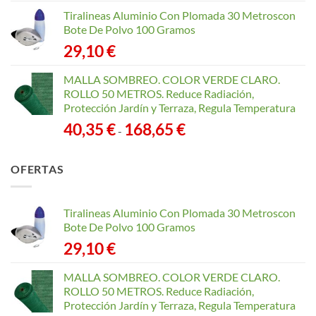
Tiralineas Aluminio Con Plomada 30 Metroscon
Bote De Polvo 100 Gramos
29,10
€
MALLA SOMBREO. COLOR VERDE CLARO.
ROLLO 50 METROS. Reduce Radiación,
Protección Jardín y Terraza, Regula Temperatura
Rango
40,35
€
168,65
€
-
de
precios:
OFERTAS
desde
40,35 €
hasta
Tiralineas Aluminio Con Plomada 30 Metroscon
168,65 €
Bote De Polvo 100 Gramos
29,10
€
MALLA SOMBREO. COLOR VERDE CLARO.
ROLLO 50 METROS. Reduce Radiación,
Protección Jardín y Terraza, Regula Temperatura