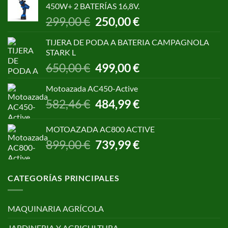
450W+ 2 BATERÍAS 16,8V.
1.055,00 €.
850,00 €.
El
El
299,00
€
250,00
€
precio
precio
original
actual
TIJERA DE PODA A BATERIA CAMPAGNOLA
era:
es:
STARK L
299,00 €.
250,00 €.
El
El
650,00
€
499,00
€
precio
precio
original
actual
Motoazada AC450-Active
era:
es:
El
El
582,46
€
484,99
€
650,00 €.
499,00 €.
precio
precio
original
actual
MOTOAZADA AC800 ACTIVE
era:
es:
El
El
899,00
€
739,99
€
582,46 €.
484,99 €.
precio
precio
original
actual
era:
es:
CATEGORÍAS PRINCIPALES
899,00 €.
739,99 €.
MAQUINARIA AGRÍCOLA
JARDINERIA Y AGRICULTURA