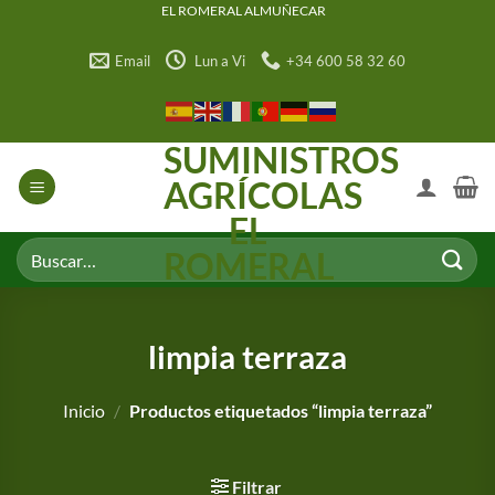
Saltar
EL ROMERAL ALMUÑECAR
al
Email
Lun a Vi
+34 600 58 32 60
contenido
SUMINISTROS
AGRÍCOLAS
EL
Buscar
ROMERAL
por:
limpia terraza
Inicio
/
Productos etiquetados “limpia terraza”
Filtrar