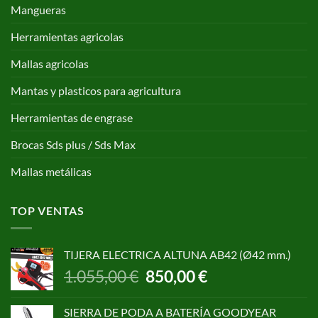
Mangueras
Herramientas agricolas
Mallas agricolas
Mantas y plasticos para agricultura
Herramientas de engrase
Brocas Sds plus / Sds Max
Mallas metálicas
TOP VENTAS
TIJERA ELECTRICA ALTUNA AB42 (Ø42 mm.)
El
El
1.055,00
€
850,00
€
precio
precio
original
actual
SIERRA DE PODA A BATERÍA GOODYEAR
era:
es: