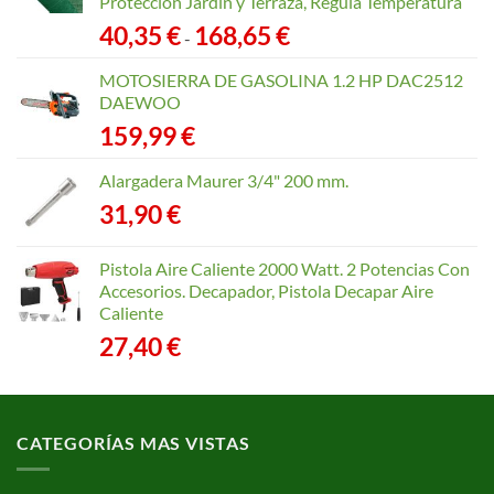
Protección Jardín y Terraza, Regula Temperatura
Rango
40,35
€
168,65
€
-
de
precios:
MOTOSIERRA DE GASOLINA 1.2 HP DAC2512
desde
DAEWOO
40,35 €
159,99
€
hasta
168,65 €
Alargadera Maurer 3/4" 200 mm.
31,90
€
Pistola Aire Caliente 2000 Watt. 2 Potencias Con
Accesorios. Decapador, Pistola Decapar Aire
Caliente
27,40
€
CATEGORÍAS MAS VISTAS