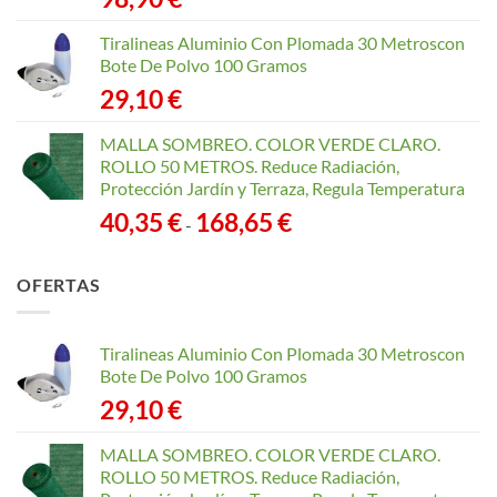
Tiralineas Aluminio Con Plomada 30 Metroscon
Bote De Polvo 100 Gramos
29,10
€
MALLA SOMBREO. COLOR VERDE CLARO.
ROLLO 50 METROS. Reduce Radiación,
Protección Jardín y Terraza, Regula Temperatura
Rango
40,35
€
168,65
€
-
de
precios:
OFERTAS
desde
40,35 €
hasta
Tiralineas Aluminio Con Plomada 30 Metroscon
168,65 €
Bote De Polvo 100 Gramos
29,10
€
MALLA SOMBREO. COLOR VERDE CLARO.
ROLLO 50 METROS. Reduce Radiación,