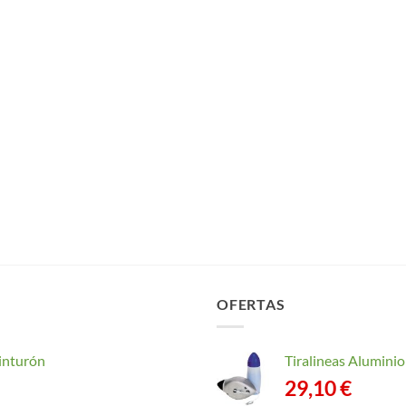
OFERTAS
inturón
Tiralineas Alumin
29,10
€