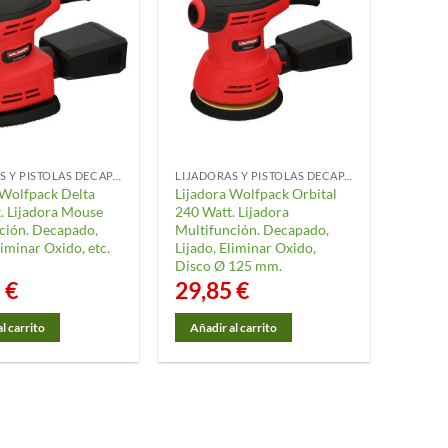
LIJADORAS Y PISTOLAS DECAPANTES
LIJADORAS Y PISTOLAS DECAPANTES
 Wolfpack Delta
Lijadora Wolfpack Orbital
. Lijadora Mouse
240 Watt. Lijadora
ción. Decapado,
Multifunción. Decapado,
liminar Oxido, etc.
Lijado, Eliminar Oxido,
Disco Ø 125 mm.
5
€
29,85
€
l carrito
Añadir al carrito