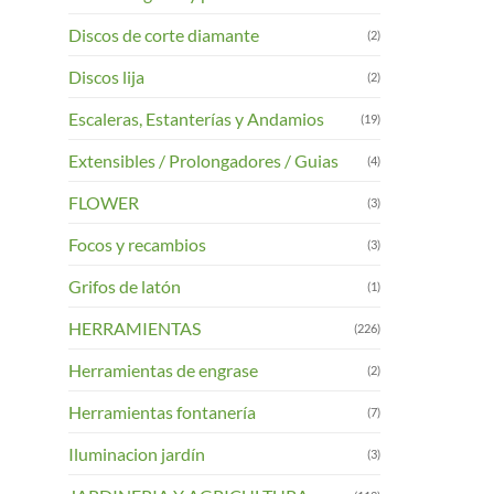
Discos de corte diamante
(2)
Discos lija
(2)
Escaleras, Estanterías y Andamios
(19)
Extensibles / Prolongadores / Guias
(4)
FLOWER
(3)
Focos y recambios
(3)
Grifos de latón
(1)
HERRAMIENTAS
(226)
Herramientas de engrase
(2)
Herramientas fontanería
(7)
Iluminacion jardín
(3)