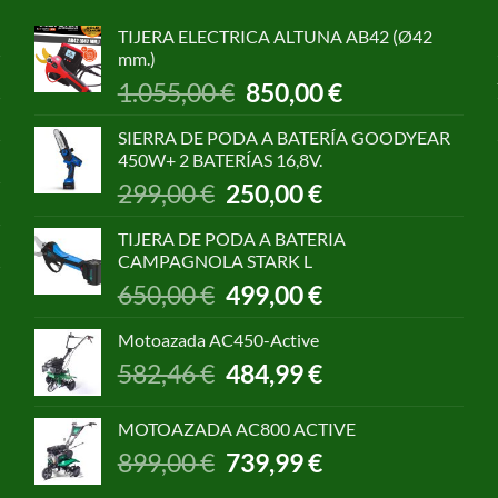
TIJERA ELECTRICA ALTUNA AB42 (Ø42
mm.)
El
El
1.055,00
€
850,00
€
precio
precio
original
actual
SIERRA DE PODA A BATERÍA GOODYEAR
era:
es:
450W+ 2 BATERÍAS 16,8V.
1.055,00 €.
850,00 €.
El
El
299,00
€
250,00
€
precio
precio
original
actual
TIJERA DE PODA A BATERIA
era:
es:
CAMPAGNOLA STARK L
299,00 €.
250,00 €.
El
El
650,00
€
499,00
€
precio
precio
original
actual
Motoazada AC450-Active
era:
es:
El
El
582,46
€
484,99
€
650,00 €.
499,00 €.
precio
precio
original
actual
MOTOAZADA AC800 ACTIVE
era:
es:
El
El
899,00
€
739,99
€
582,46 €.
484,99 €.
precio
precio