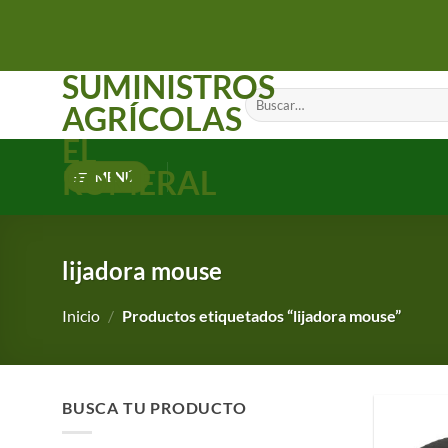
Saltar
al
contenido
SUMINISTROS
Buscar
AGRÍCOLAS
por:
EL
ROMERAL
MENÚ
lijadora mouse
Inicio
/
Productos etiquetados “lijadora mouse”
BUSCA TU PRODUCTO