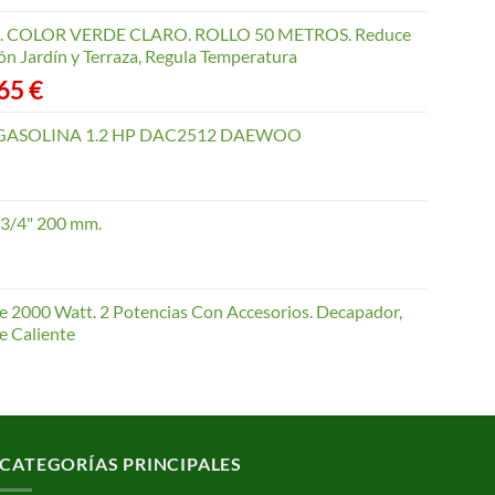
COLOR VERDE CLARO. ROLLO 50 METROS. Reduce
ón Jardín y Terraza, Regula Temperatura
Rango
,65
€
de
precios:
GASOLINA 1.2 HP DAC2512 DAEWOO
desde
40,35 €
hasta
 3/4" 200 mm.
168,65 €
te 2000 Watt. 2 Potencias Con Accesorios. Decapador,
e Caliente
CATEGORÍAS PRINCIPALES