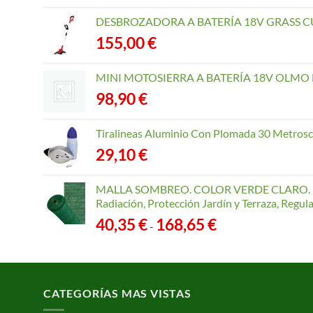
DESBROZADORA A BATERÍA 18V GRASS CU
155,00
€
MINI MOTOSIERRA A BATERÍA 18V OLMO B
98,90
€
Tiralineas Aluminio Con Plomada 30 Metros
29,10
€
MALLA SOMBREO. COLOR VERDE CLARO. R
Radiación, Protección Jardín y Terraza, Regu
Rango
40,35
€
168,65
€
-
de
precios:
desde
40,35 €
CATEGORÍAS MAS VISTAS
hasta
168,65 €