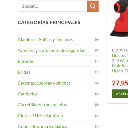
Buscar
por:
CATEGORÍAS PRINCIPALES
Alambres, Anillas y Tensores
(6)
Arneses, y cinturones de seguridad
(2)
Lijadora
220 Watt
Bidones
(1)
Multifun
Lijado, E
Bridas
(1)
27,9
Cadenas, cuerdas y cinchas
(13)
Candados
(2)
Añadir a
Carretillas y transpaletas
(10)
Cintas PTFE / Sanitaria
(1)
Cubos de goma y plástico
(1)