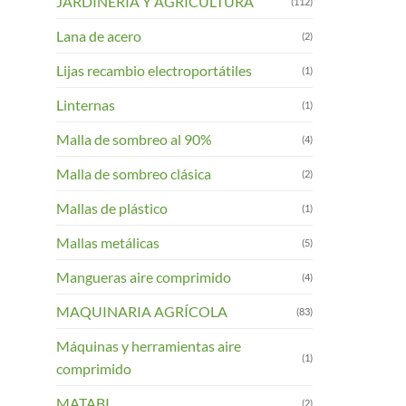
JARDINERIA Y AGRICULTURA
(112)
Lana de acero
(2)
Lijas recambio electroportátiles
(1)
Linternas
(1)
Malla de sombreo al 90%
(4)
Malla de sombreo clásica
(2)
Mallas de plástico
(1)
Mallas metálicas
(5)
Mangueras aire comprimido
(4)
MAQUINARIA AGRÍCOLA
(83)
Máquinas y herramientas aire
(1)
comprimido
MATABI
(2)