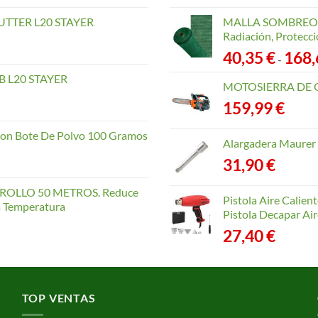
TTER L20 STAYER
MALLA SOMBREO. 
Radiación, Protecci
40,35
€
168
-
 L20 STAYER
MOTOSIERRA DE 
159,99
€
con Bote De Polvo 100 Gramos
Alargadera Maurer
31,90
€
OLLO 50 METROS. Reduce
Pistola Aire Calien
la Temperatura
Pistola Decapar Air
27,40
€
TOP VENTAS