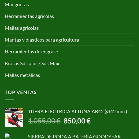
Mangueras
Herramientas agricolas
Mallas agricolas
Mantas y plasticos para agricultura
Herramientas de engrase
Brocas Sds plus / Sds Max
Mallas metálicas
TOP VENTAS
TIJERA ELECTRICA ALTUNA AB42 (Ø42 mm.)
El
El
1.055,00
€
850,00
€
precio
precio
original
actual
SIERRA DE PODA A BATERÍA GOODYEAR
era:
es: