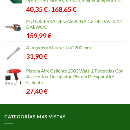
Protección Jardín y Terraza, Regula Temperatura
Rango
40,35
€
168,65
€
-
de
precios:
MOTOSIERRA DE GASOLINA 1.2 HP DAC2512
desde
DAEWOO
40,35 €
159,99
€
hasta
168,65 €
Alargadera Maurer 3/4" 200 mm.
31,90
€
Pistola Aire Caliente 2000 Watt. 2 Potencias Con
Accesorios. Decapador, Pistola Decapar Aire
Caliente
27,40
€
CATEGORÍAS MAS VISTAS