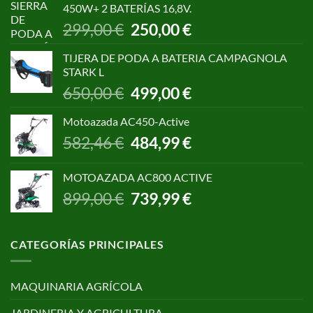
450W+ 2 BATERÍAS 16,8V.
1.055,00 €.
850,00 €.
El
El
299,00
€
250,00
€
precio
precio
original
actual
TIJERA DE PODA A BATERIA CAMPAGNOLA
era:
es:
STARK L
299,00 €.
250,00 €.
El
El
650,00
€
499,00
€
precio
precio
original
actual
Motoazada AC450-Active
era:
es:
El
El
582,46
€
484,99
€
650,00 €.
499,00 €.
precio
precio
original
actual
MOTOAZADA AC800 ACTIVE
era:
es:
El
El
899,00
€
739,99
€
582,46 €.
484,99 €.
precio
precio
original
actual
era:
es:
CATEGORÍAS PRINCIPALES
899,00 €.
739,99 €.
MAQUINARIA AGRÍCOLA
JARDINERIA Y AGRICULTURA