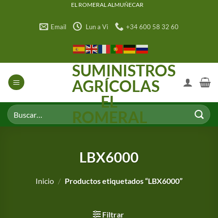
Saltar
EL ROMERAL ALMUÑECAR
al
Email
Lun a Vi
+34 600 58 32 60
contenido
SUMINISTROS
AGRÍCOLAS
EL
Buscar
ROMERAL
por:
LBX6000
Inicio
/
Productos etiquetados “LBX6000”
Filtrar