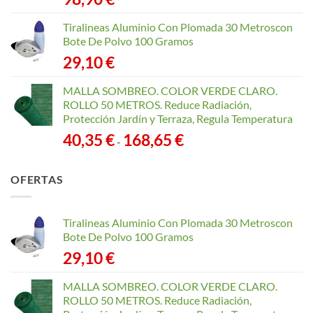
Tiralineas Aluminio Con Plomada 30 Metroscon
Bote De Polvo 100 Gramos
29,10
€
MALLA SOMBREO. COLOR VERDE CLARO.
ROLLO 50 METROS. Reduce Radiación,
Protección Jardín y Terraza, Regula Temperatura
Rango
40,35
€
168,65
€
-
de
precios:
OFERTAS
desde
40,35 €
hasta
Tiralineas Aluminio Con Plomada 30 Metroscon
168,65 €
Bote De Polvo 100 Gramos
29,10
€
MALLA SOMBREO. COLOR VERDE CLARO.
ROLLO 50 METROS. Reduce Radiación,