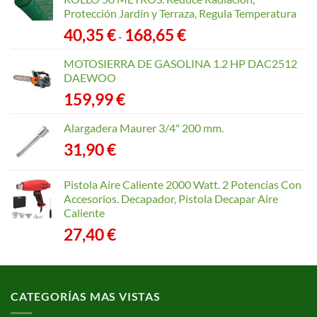
Protección Jardín y Terraza, Regula Temperatura
Rango
40,35
€
168,65
€
-
de
precios:
MOTOSIERRA DE GASOLINA 1.2 HP DAC2512
desde
DAEWOO
40,35 €
159,99
€
hasta
168,65 €
Alargadera Maurer 3/4" 200 mm.
31,90
€
Pistola Aire Caliente 2000 Watt. 2 Potencias Con
Accesorios. Decapador, Pistola Decapar Aire
Caliente
27,40
€
CATEGORÍAS MAS VISTAS