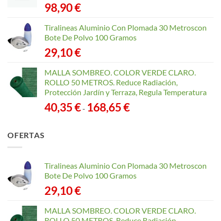
98,90
€
Tiralineas Aluminio Con Plomada 30 Metroscon
Bote De Polvo 100 Gramos
29,10
€
MALLA SOMBREO. COLOR VERDE CLARO.
ROLLO 50 METROS. Reduce Radiación,
Protección Jardín y Terraza, Regula Temperatura
Rango
40,35
€
168,65
€
-
de
precios:
OFERTAS
desde
40,35 €
hasta
Tiralineas Aluminio Con Plomada 30 Metroscon
168,65 €
Bote De Polvo 100 Gramos
29,10
€
MALLA SOMBREO. COLOR VERDE CLARO.
ROLLO 50 METROS. Reduce Radiación,