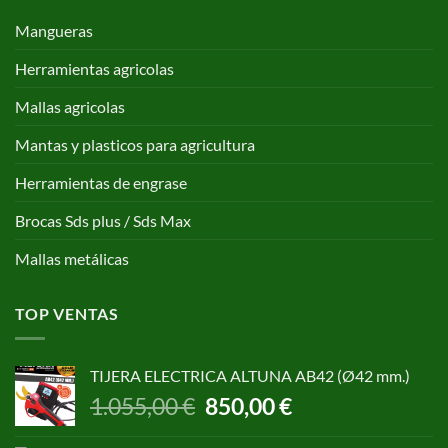
Mangueras
Herramientas agricolas
Mallas agricolas
Mantas y plasticos para agricultura
Herramientas de engrase
Brocas Sds plus / Sds Max
Mallas metálicas
TOP VENTAS
TIJERA ELECTRICA ALTUNA AB42 (Ø42 mm.)
El
El
1.055,00
€
850,00
€
precio
precio
original
actual