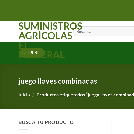
Saltar
al
contenido
SUMINISTROS
Buscar
AGRÍCOLAS
por:
EL
ROMERAL
MENÚ
juego llaves combinadas
Inicio
/
Productos etiquetados “juego llaves combinad
BUSCA TU PRODUCTO