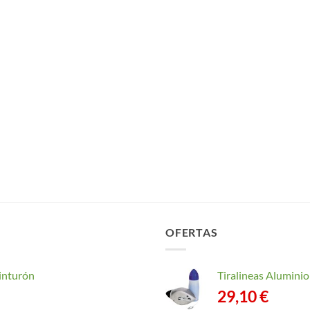
OFERTAS
inturón
Tiralineas Alumin
29,10
€