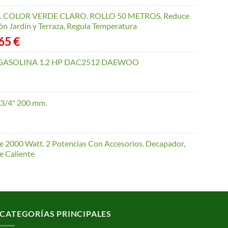
COLOR VERDE CLARO. ROLLO 50 METROS. Reduce
ón Jardín y Terraza, Regula Temperatura
Rango
,65
€
de
precios:
GASOLINA 1.2 HP DAC2512 DAEWOO
desde
40,35 €
hasta
 3/4" 200 mm.
168,65 €
te 2000 Watt. 2 Potencias Con Accesorios. Decapador,
e Caliente
CATEGORÍAS PRINCIPALES