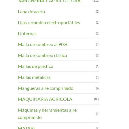
JARDINERIA Y AGRICULTURA
(112)
Lana de acero
(2)
Lijas recambio electroportátiles
(1)
Linternas
(1)
Malla de sombreo al 90%
(4)
Malla de sombreo clásica
(2)
Mallas de plástico
(1)
Mallas metálicas
(5)
Mangueras aire comprimido
(4)
MAQUINARIA AGRÍCOLA
(83)
Máquinas y herramientas aire
(1)
comprimido
MATABI
(2)