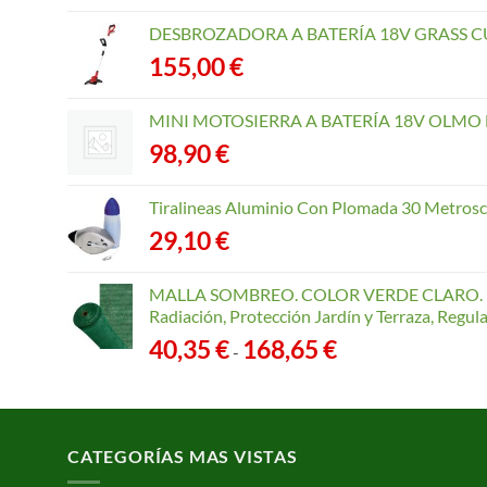
DESBROZADORA A BATERÍA 18V GRASS CU
155,00
€
MINI MOTOSIERRA A BATERÍA 18V OLMO B
98,90
€
Tiralineas Aluminio Con Plomada 30 Metros
29,10
€
MALLA SOMBREO. COLOR VERDE CLARO. R
Radiación, Protección Jardín y Terraza, Regu
Rango
40,35
€
168,65
€
-
de
precios:
desde
40,35 €
CATEGORÍAS MAS VISTAS
hasta
168,65 €