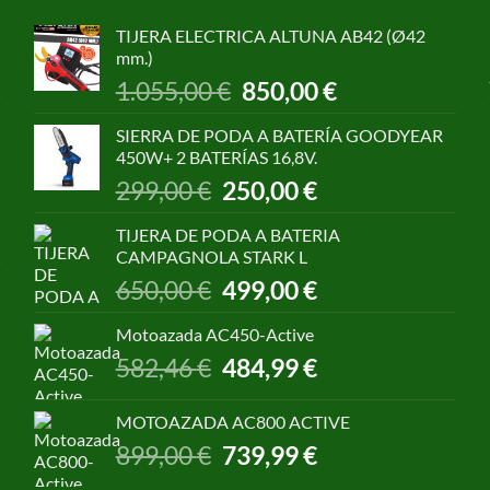
TIJERA ELECTRICA ALTUNA AB42 (Ø42
mm.)
El
El
1.055,00
€
850,00
€
precio
precio
original
actual
SIERRA DE PODA A BATERÍA GOODYEAR
era:
es:
450W+ 2 BATERÍAS 16,8V.
1.055,00 €.
850,00 €.
El
El
299,00
€
250,00
€
precio
precio
original
actual
TIJERA DE PODA A BATERIA
era:
es:
CAMPAGNOLA STARK L
299,00 €.
250,00 €.
El
El
650,00
€
499,00
€
precio
precio
original
actual
Motoazada AC450-Active
era:
es:
El
El
582,46
€
484,99
€
650,00 €.
499,00 €.
precio
precio
original
actual
MOTOAZADA AC800 ACTIVE
era:
es:
El
El
899,00
€
739,99
€
582,46 €.
484,99 €.
precio
precio