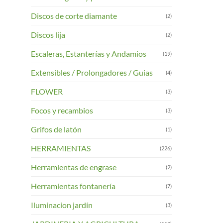
Discos de corte diamante
(2)
Discos lija
(2)
Escaleras, Estanterías y Andamios
(19)
Extensibles / Prolongadores / Guias
(4)
FLOWER
(3)
Focos y recambios
(3)
Grifos de latón
(1)
HERRAMIENTAS
(226)
Herramientas de engrase
(2)
Herramientas fontanería
(7)
Iluminacion jardín
(3)