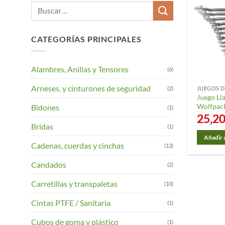
Buscar
por:
CATEGORÍAS PRINCIPALES
Alambres, Anillas y Tensores
(6)
Arneses, y cinturones de seguridad
(2)
JUEGOS D
Juego Ll
Wolfpack
Bidones
(1)
25,2
Bridas
(1)
Añadir a
Cadenas, cuerdas y cinchas
(13)
Candados
(2)
Carretillas y transpaletas
(10)
Cintas PTFE / Sanitaria
(1)
Cubos de goma y plástico
(1)