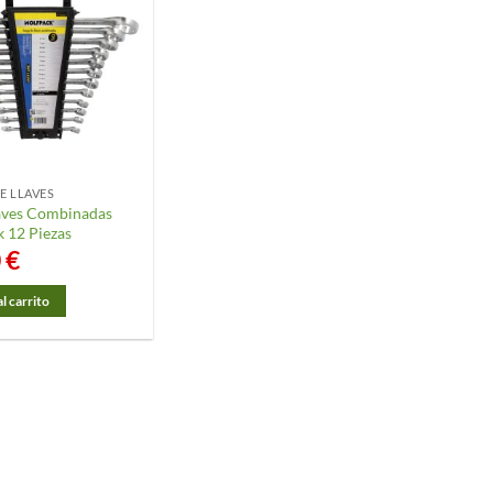
E LLAVES
aves Combinadas
 12 Piezas
0
€
l carrito