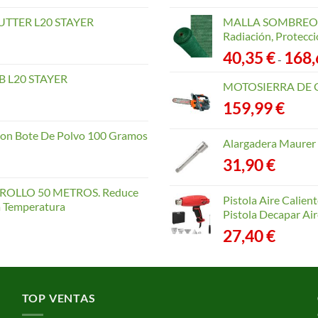
TTER L20 STAYER
MALLA SOMBREO. 
Radiación, Protecci
40,35
€
168
-
 L20 STAYER
MOTOSIERRA DE 
159,99
€
con Bote De Polvo 100 Gramos
Alargadera Maurer
31,90
€
OLLO 50 METROS. Reduce
Pistola Aire Calien
la Temperatura
Pistola Decapar Air
27,40
€
TOP VENTAS