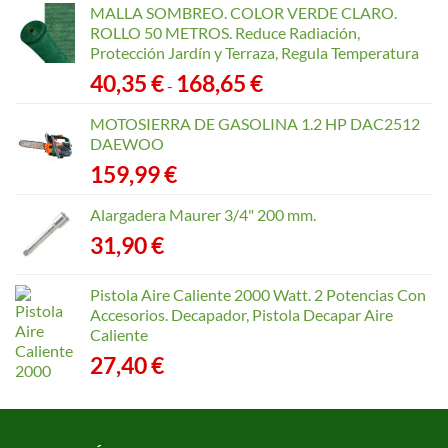
MALLA SOMBREO. COLOR VERDE CLARO.
ROLLO 50 METROS. Reduce Radiación,
Protección Jardín y Terraza, Regula Temperatura
Rango
40,35
€
168,65
€
-
de
precios:
MOTOSIERRA DE GASOLINA 1.2 HP DAC2512
desde
DAEWOO
40,35 €
159,99
€
hasta
168,65 €
Alargadera Maurer 3/4" 200 mm.
31,90
€
Pistola Aire Caliente 2000 Watt. 2 Potencias Con
Accesorios. Decapador, Pistola Decapar Aire
Caliente
27,40
€