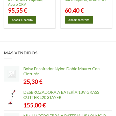
Acero CRV
95,55
€
60,40
€
Añadir al carrito
Añadir al carrito
MÁS VENDIDOS
Bolsa Encofrador Nylon Doble Maurer Con
Cinturón
25,30
€
DESBROZADORA A BATERÍA 18V GRASS
CUTTER L20 STAYER
155,00
€
MINI MOTOSIERRA A BATERÍA 18V OLMO B