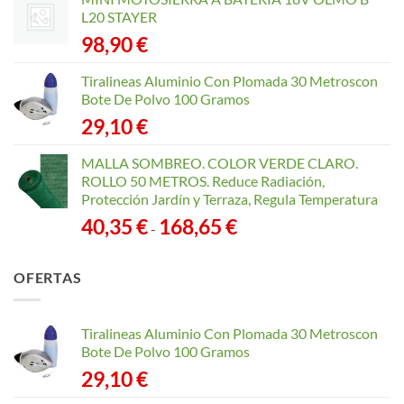
L20 STAYER
98,90
€
Tiralineas Aluminio Con Plomada 30 Metroscon
Bote De Polvo 100 Gramos
29,10
€
MALLA SOMBREO. COLOR VERDE CLARO.
ROLLO 50 METROS. Reduce Radiación,
Protección Jardín y Terraza, Regula Temperatura
Rango
40,35
€
168,65
€
-
de
precios:
OFERTAS
desde
40,35 €
hasta
Tiralineas Aluminio Con Plomada 30 Metroscon
168,65 €
Bote De Polvo 100 Gramos
29,10
€