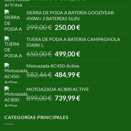
precio
precio
original
actual
SIERRA DE PODA A BATERÍA GOODYEAR
era:
es:
450W+ 2 BATERÍAS 16,8V.
1.055,00 €.
850,00 €.
El
El
299,00
€
250,00
€
precio
precio
original
actual
TIJERA DE PODA A BATERIA CAMPAGNOLA
era:
es:
STARK L
299,00 €.
250,00 €.
El
El
650,00
€
499,00
€
precio
precio
original
actual
Motoazada AC450-Active
era:
es:
El
El
582,46
€
484,99
€
650,00 €.
499,00 €.
precio
precio
original
actual
MOTOAZADA AC800 ACTIVE
era:
es:
El
El
899,00
€
739,99
€
582,46 €.
484,99 €.
precio
precio
original
actual
era:
es:
CATEGORÍAS PRINCIPALES
899,00 €.
739,99 €.