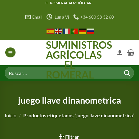
Saltar
EL ROMERAL ALMUÑECAR
al
Email
Lun a Vi
+34 600 58 32 60
contenido
SUMINISTROS
AGRÍCOLAS
EL
Buscar
ROMERAL
por:
juego llave dinanometrica
Inicio
/
Productos etiquetados “juego llave dinanometrica”
Filtrar