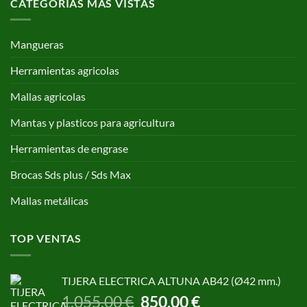
CATEGORÍAS MAS VISTAS
Mangueras
Herramientas agricolas
Mallas agricolas
Mantas y plasticos para agricultura
Herramientas de engrase
Brocas Sds plus / Sds Max
Mallas metálicas
TOP VENTAS
TIJERA ELECTRICA ALTUNA AB42 (Ø42 mm.)
El
El
1.055,00
€
850,00
€