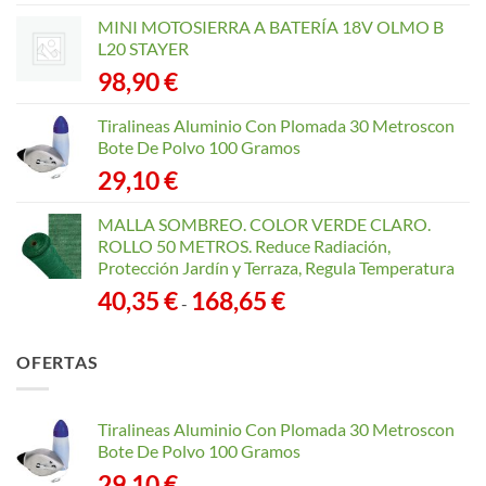
MINI MOTOSIERRA A BATERÍA 18V OLMO B
L20 STAYER
98,90
€
Tiralineas Aluminio Con Plomada 30 Metroscon
Bote De Polvo 100 Gramos
29,10
€
MALLA SOMBREO. COLOR VERDE CLARO.
ROLLO 50 METROS. Reduce Radiación,
Protección Jardín y Terraza, Regula Temperatura
Rango
40,35
€
168,65
€
-
de
precios:
OFERTAS
desde
40,35 €
hasta
Tiralineas Aluminio Con Plomada 30 Metroscon
168,65 €
Bote De Polvo 100 Gramos
29,10
€