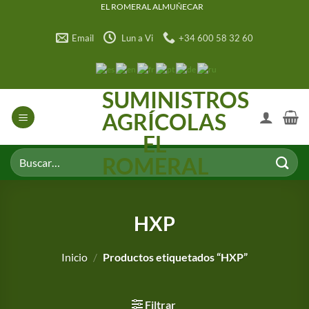
Saltar
EL ROMERAL ALMUÑECAR
al
Email
Lun a Vi
+34 600 58 32 60
contenido
SUMINISTROS
AGRÍCOLAS
EL
Buscar
ROMERAL
por:
HXP
Inicio
/
Productos etiquetados “HXP”
Filtrar