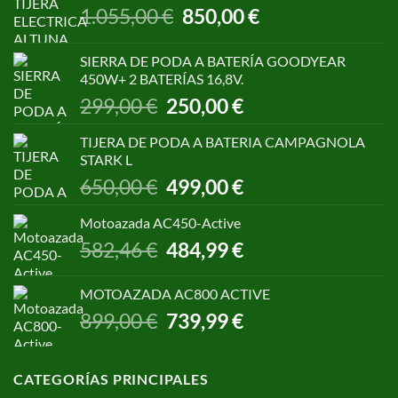
El
El
1.055,00
€
850,00
€
precio
precio
original
actual
SIERRA DE PODA A BATERÍA GOODYEAR
era:
es:
450W+ 2 BATERÍAS 16,8V.
1.055,00 €.
850,00 €.
El
El
299,00
€
250,00
€
precio
precio
original
actual
TIJERA DE PODA A BATERIA CAMPAGNOLA
era:
es:
STARK L
299,00 €.
250,00 €.
El
El
650,00
€
499,00
€
precio
precio
original
actual
Motoazada AC450-Active
era:
es:
El
El
582,46
€
484,99
€
650,00 €.
499,00 €.
precio
precio
original
actual
MOTOAZADA AC800 ACTIVE
era:
es:
El
El
899,00
€
739,99
€
582,46 €.
484,99 €.
precio
precio
original
actual
era:
es:
CATEGORÍAS PRINCIPALES
899,00 €.
739,99 €.