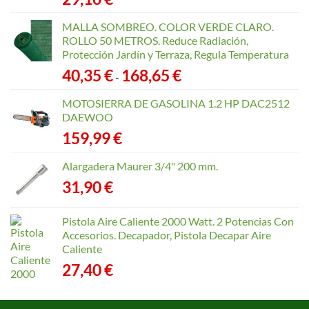
MALLA SOMBREO. COLOR VERDE CLARO.
ROLLO 50 METROS. Reduce Radiación,
Protección Jardín y Terraza, Regula Temperatura
Rango
40,35
€
168,65
€
-
de
precios:
MOTOSIERRA DE GASOLINA 1.2 HP DAC2512
desde
DAEWOO
40,35 €
159,99
€
hasta
168,65 €
Alargadera Maurer 3/4" 200 mm.
31,90
€
Pistola Aire Caliente 2000 Watt. 2 Potencias Con
Accesorios. Decapador, Pistola Decapar Aire
Caliente
27,40
€