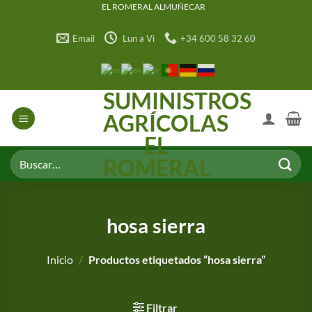
Saltar
EL ROMERAL ALMUÑECAR
al
Email
Lun a Vi
+34 600 58 32 60
contenido
SUMINISTROS
AGRÍCOLAS
EL
Buscar
ROMERAL
por:
hosa sierra
Inicio
/
Productos etiquetados “hosa sierra”
Filtrar