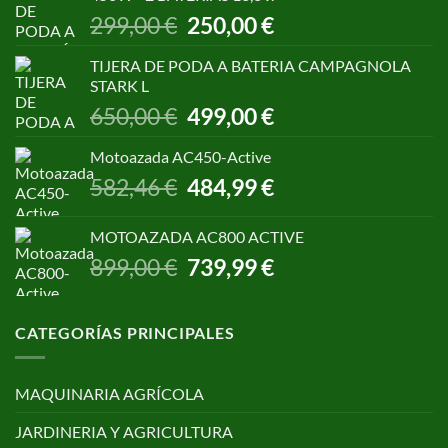
1.055,00 €.
850,00 €.
El
El
299,00
€
250,00
€
precio
precio
original
actual
TIJERA DE PODA A BATERIA CAMPAGNOLA
era:
es:
STARK L
299,00 €.
250,00 €.
El
El
650,00
€
499,00
€
precio
precio
original
actual
Motoazada AC450-Active
era:
es:
El
El
582,46
€
484,99
€
650,00 €.
499,00 €.
precio
precio
original
actual
MOTOAZADA AC800 ACTIVE
era:
es:
El
El
899,00
€
739,99
€
582,46 €.
484,99 €.
precio
precio
original
actual
era:
es:
CATEGORÍAS PRINCIPALES
899,00 €.
739,99 €.
MAQUINARIA AGRÍCOLA
JARDINERIA Y AGRICULTURA