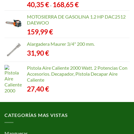
Rango
40,35
€
168,65
€
-
de
precios:
MOTOSIERRA DE GASOLINA 1.2 HP DAC2512
desde
DAEWOO
40,35 €
159,99
€
hasta
168,65 €
Alargadera Maurer 3/4" 200 mm.
31,90
€
Pistola Aire Caliente 2000 Watt. 2 Potencias Con
Accesorios. Decapador, Pistola Decapar Aire
Caliente
27,40
€
CATEGORÍAS MAS VISTAS
Mangueras