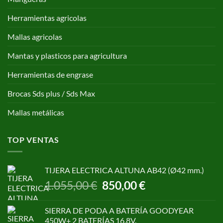
Herramientas agricolas
Mallas agricolas
Mantas y plasticos para agricultura
Herramientas de engrase
Brocas Sds plus / Sds Max
Mallas metálicas
TOP VENTAS
TIJERA ELECTRICA ALTUNA AB42 (Ø42 mm.)
El
El
1.055,00
€
850,00
€
precio
precio
original
actual
SIERRA DE PODA A BATERÍA GOODYEAR
era:
es:
450W+ 2 BATERÍAS 16,8V.