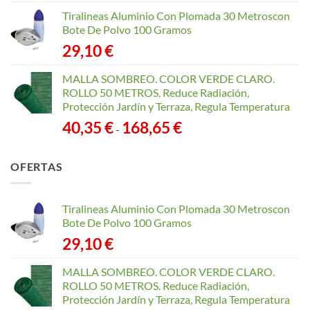
Tiralineas Aluminio Con Plomada 30 Metroscon
Bote De Polvo 100 Gramos
29,10
€
MALLA SOMBREO. COLOR VERDE CLARO.
ROLLO 50 METROS. Reduce Radiación,
Protección Jardín y Terraza, Regula Temperatura
Rango
40,35
€
168,65
€
-
de
precios:
OFERTAS
desde
40,35 €
hasta
Tiralineas Aluminio Con Plomada 30 Metroscon
168,65 €
Bote De Polvo 100 Gramos
29,10
€
MALLA SOMBREO. COLOR VERDE CLARO.
ROLLO 50 METROS. Reduce Radiación,
Protección Jardín y Terraza, Regula Temperatura