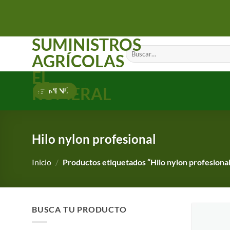
Saltar
al
contenido
SUMINISTROS
Buscar
AGRÍCOLAS
por:
EL
ROMERAL
MENÚ
Hilo nylon profesional
Inicio
/
Productos etiquetados “Hilo nylon profesional
BUSCA TU PRODUCTO