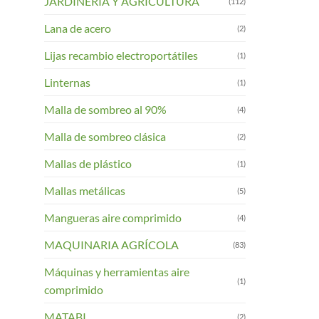
JARDINERIA Y AGRICULTURA
(112)
Lana de acero
(2)
Lijas recambio electroportátiles
(1)
Linternas
(1)
Malla de sombreo al 90%
(4)
Malla de sombreo clásica
(2)
Mallas de plástico
(1)
Mallas metálicas
(5)
Mangueras aire comprimido
(4)
MAQUINARIA AGRÍCOLA
(83)
Máquinas y herramientas aire
(1)
comprimido
MATABI
(2)