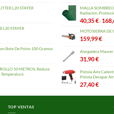
TTER L20 STAYER
MALLA SOMBREO. 
Radiación, Protecci
40,35
€
168
-
 L20 STAYER
MOTOSIERRA DE 
159,99
€
con Bote De Polvo 100 Gramos
Alargadera Maurer
31,90
€
OLLO 50 METROS. Reduce
Pistola Aire Calien
la Temperatura
Pistola Decapar Air
27,40
€
TOP VENTAS