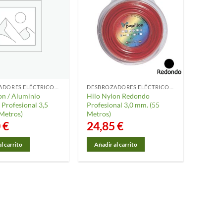
DESBROZADORES ELÉCTRICOS Y ACCESORIOS
DESBROZADORES ELÉCTRICOS Y ACCESORIOS
on / Aluminio
Hilo Nylon Redondo
Profesional 3,5
Profesional 3,0 mm. (55
Metros)
Metros)
0
€
24,85
€
l carrito
Añadir al carrito