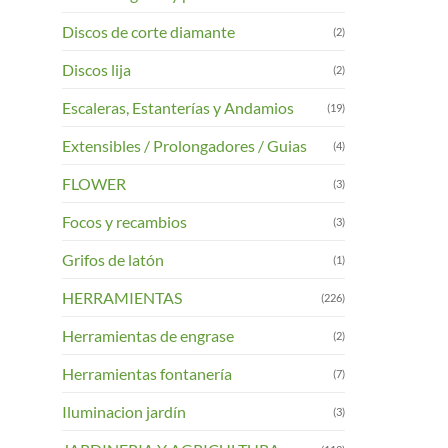
Discos de corte diamante
(2)
Discos lija
(2)
Escaleras, Estanterías y Andamios
(19)
Extensibles / Prolongadores / Guias
(4)
FLOWER
(3)
Focos y recambios
(3)
Grifos de latón
(1)
HERRAMIENTAS
(226)
Herramientas de engrase
(2)
Herramientas fontanería
(7)
Iluminacion jardín
(3)