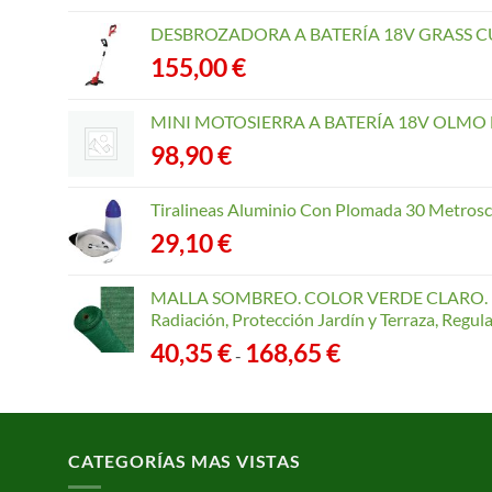
DESBROZADORA A BATERÍA 18V GRASS CU
155,00
€
MINI MOTOSIERRA A BATERÍA 18V OLMO B
98,90
€
Tiralineas Aluminio Con Plomada 30 Metros
29,10
€
MALLA SOMBREO. COLOR VERDE CLARO. R
Radiación, Protección Jardín y Terraza, Regu
Rango
40,35
€
168,65
€
-
de
precios:
desde
40,35 €
CATEGORÍAS MAS VISTAS
hasta
168,65 €