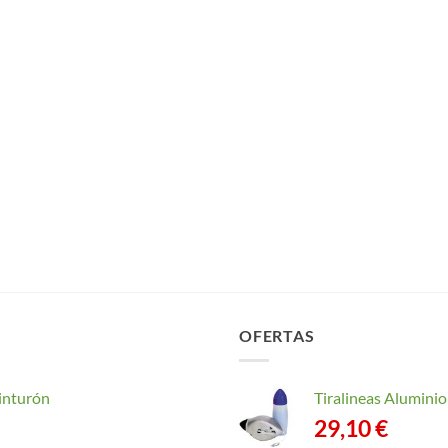
OFERTAS
inturón
Tiralineas Alumin
29,10
€