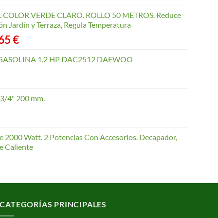
COLOR VERDE CLARO. ROLLO 50 METROS. Reduce
ón Jardín y Terraza, Regula Temperatura
Rango
,65
€
de
precios:
GASOLINA 1.2 HP DAC2512 DAEWOO
desde
40,35 €
hasta
 3/4" 200 mm.
168,65 €
te 2000 Watt. 2 Potencias Con Accesorios. Decapador,
e Caliente
CATEGORÍAS PRINCIPALES