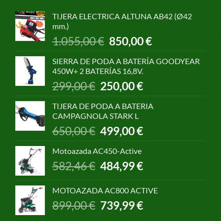
TIJERA ELECTRICA ALTUNA AB42 (Ø42
mm.)
El
El
1.055,00
€
850,00
€
precio
precio
original
actual
SIERRA DE PODA A BATERÍA GOODYEAR
era:
es:
450W+ 2 BATERÍAS 16,8V.
1.055,00 €.
850,00 €.
El
El
299,00
€
250,00
€
precio
precio
original
actual
TIJERA DE PODA A BATERIA
era:
es:
CAMPAGNOLA STARK L
299,00 €.
250,00 €.
El
El
650,00
€
499,00
€
precio
precio
original
actual
Motoazada AC450-Active
era:
es:
El
El
582,46
€
484,99
€
650,00 €.
499,00 €.
precio
precio
original
actual
MOTOAZADA AC800 ACTIVE
era:
es:
El
El
899,00
€
739,99
€
582,46 €.
484,99 €.
precio
precio