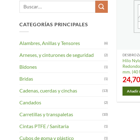
Buscar
por:
CATEGORÍAS PRINCIPALES
Alambres, Anillas y Tensores
(6)
Arneses, y cinturones de seguridad
(2)
Hilo Nyl
Redondo 
Bidones
(1)
mm. (40 
24,7
Bridas
(1)
Cadenas, cuerdas y cinchas
(13)
Añadir a
Candados
(2)
Carretillas y transpaletas
(10)
Cintas PTFE / Sanitaria
(1)
Cubos de goma y plástico
(1)