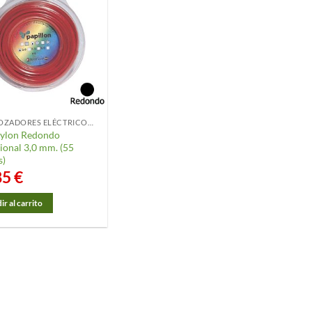
DESBROZADORES ELÉCTRICOS Y ACCESORIOS
Nylon Redondo
ional 3,0 mm. (55
s)
85
€
r al carrito