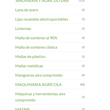
JARDINERIA Y AGRICULTURA
(112)
Lana de acero
(2)
Lijas recambio electroportátiles
(1)
Linternas
(1)
Malla de sombreo al 90%
(4)
Malla de sombreo clásica
(2)
Mallas de plástico
(1)
Mallas metálicas
(5)
Mangueras aire comprimido
(4)
MAQUINARIA AGRÍCOLA
(83)
Máquinas y herramientas aire
(1)
comprimido
MATABI
(2)