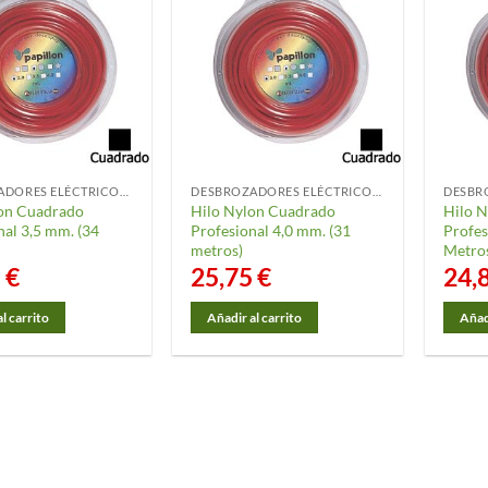
DESBROZADORES ELÉCTRICOS Y ACCESORIOS
DESBROZADORES ELÉCTRICOS Y ACCESORIOS
on Cuadrado
Hilo Nylon Cuadrado
Hilo 
nal 3,5 mm. (34
Profesional 4,0 mm. (31
Profes
metros)
Metro
5
€
25,75
€
24,
l carrito
Añadir al carrito
Añadi