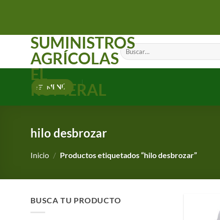
Saltar
al
contenido
SUMINISTROS
Buscar
AGRÍCOLAS
por:
EL
ROMERAL
MENÚ
hilo desbrozar
Inicio
/
Productos etiquetados “hilo desbrozar”
BUSCA TU PRODUCTO