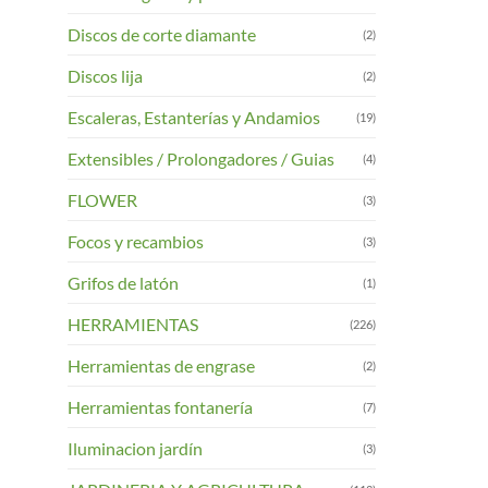
Discos de corte diamante
(2)
Discos lija
(2)
Escaleras, Estanterías y Andamios
(19)
Extensibles / Prolongadores / Guias
(4)
FLOWER
(3)
Focos y recambios
(3)
Grifos de latón
(1)
HERRAMIENTAS
(226)
Herramientas de engrase
(2)
Herramientas fontanería
(7)
Iluminacion jardín
(3)