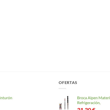
OFERTAS
inturón
Broca Alpen Materi
Refrigeración,
31,30
€