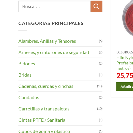
Buscar
por:
CATEGORÍAS PRINCIPALES
Alambres, Anillas y Tensores
(6)
Arneses, y cinturones de seguridad
(2)
Hilo Nyl
Profesio
Bidones
(1)
metros)
25,7
Bridas
(1)
Cadenas, cuerdas y cinchas
(13)
Añadir a
Candados
(2)
Carretillas y transpaletas
(10)
Cintas PTFE / Sanitaria
(1)
Cubos de goma y plástico
(1)