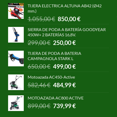
TIJERA ELECTRICA ALTUNA AB42 (Ø42
mm.)
El
El
1.055,00
€
850,00
€
precio
precio
original
actual
SIERRA DE PODA A BATERÍA GOODYEAR
era:
es:
450W+ 2 BATERÍAS 16,8V.
1.055,00 €.
850,00 €.
El
El
299,00
€
250,00
€
precio
precio
original
actual
TIJERA DE PODA A BATERIA
era:
es:
CAMPAGNOLA STARK L
299,00 €.
250,00 €.
El
El
650,00
€
499,00
€
precio
precio
original
actual
Motoazada AC450-Active
era:
es:
El
El
582,46
€
484,99
€
650,00 €.
499,00 €.
precio
precio
original
actual
MOTOAZADA AC800 ACTIVE
era:
es:
El
El
899,00
€
739,99
€
582,46 €.
484,99 €.
precio
precio
original
actual