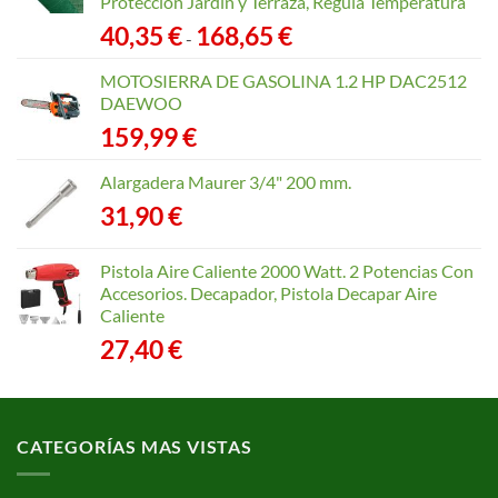
Protección Jardín y Terraza, Regula Temperatura
Rango
40,35
€
168,65
€
-
de
precios:
MOTOSIERRA DE GASOLINA 1.2 HP DAC2512
desde
DAEWOO
40,35 €
159,99
€
hasta
168,65 €
Alargadera Maurer 3/4" 200 mm.
31,90
€
Pistola Aire Caliente 2000 Watt. 2 Potencias Con
Accesorios. Decapador, Pistola Decapar Aire
Caliente
27,40
€
CATEGORÍAS MAS VISTAS