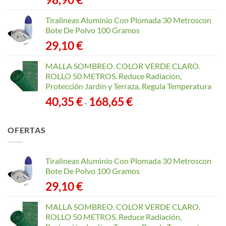
Tiralineas Aluminio Con Plomada 30 Metroscon
Bote De Polvo 100 Gramos
29,10
€
MALLA SOMBREO. COLOR VERDE CLARO.
ROLLO 50 METROS. Reduce Radiación,
Protección Jardín y Terraza, Regula Temperatura
Rango
40,35
€
168,65
€
-
de
precios:
OFERTAS
desde
40,35 €
hasta
Tiralineas Aluminio Con Plomada 30 Metroscon
168,65 €
Bote De Polvo 100 Gramos
29,10
€
MALLA SOMBREO. COLOR VERDE CLARO.
ROLLO 50 METROS. Reduce Radiación,