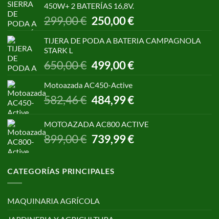
450W+ 2 BATERÍAS 16,8V.
1.055,00 €.
850,00 €.
El
El
299,00
€
250,00
€
precio
precio
original
actual
TIJERA DE PODA A BATERIA CAMPAGNOLA
era:
es:
STARK L
299,00 €.
250,00 €.
El
El
650,00
€
499,00
€
precio
precio
original
actual
Motoazada AC450-Active
era:
es:
El
El
582,46
€
484,99
€
650,00 €.
499,00 €.
precio
precio
original
actual
MOTOAZADA AC800 ACTIVE
era:
es:
El
El
899,00
€
739,99
€
582,46 €.
484,99 €.
precio
precio
original
actual
era:
es:
CATEGORÍAS PRINCIPALES
899,00 €.
739,99 €.
MAQUINARIA AGRÍCOLA