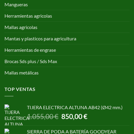
Mangueras
Herramientas agricolas
Mallas agricolas
Mantas y plasticos para agricultura
Herramientas de engrase
Brocas Sds plus / Sds Max
Mallas metálicas
TOP VENTAS
TIJERA ELECTRICA ALTUNA AB42 (Ø42 mm.)
El
El
1.055,00
€
850,00
€
precio
precio
original
actual
SIERRA DE PODA A BATERÍA GOODYEAR
era:
es: