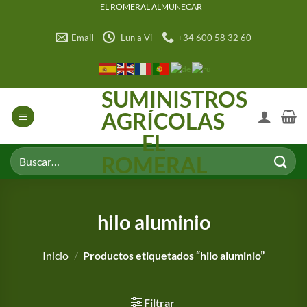
Saltar
EL ROMERAL ALMUÑECAR
al
Email
Lun a Vi
+34 600 58 32 60
contenido
SUMINISTROS
AGRÍCOLAS
EL
Buscar
ROMERAL
por:
hilo aluminio
Inicio
/
Productos etiquetados “hilo aluminio”
Filtrar