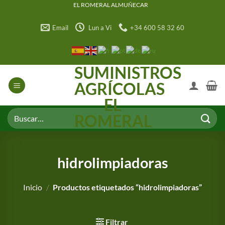
Saltar
EL ROMERAL ALMUÑECAR
al
Email
Lun a Vi
+34 600 58 32 60
contenido
SUMINISTROS
AGRÍCOLAS
EL
Buscar
ROMERAL
por:
hidrolimpiadoras
Inicio
/
Productos etiquetados “hidrolimpiadoras”
Filtrar