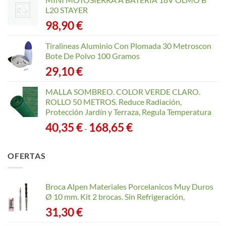
L20 STAYER
98,90
€
Tiralineas Aluminio Con Plomada 30 Metroscon
Bote De Polvo 100 Gramos
29,10
€
MALLA SOMBREO. COLOR VERDE CLARO.
ROLLO 50 METROS. Reduce Radiación,
Protección Jardín y Terraza, Regula Temperatura
Rango
40,35
€
168,65
€
-
de
precios:
OFERTAS
desde
40,35 €
hasta
Broca Alpen Materiales Porcelanicos Muy Duros
168,65 €
Ø 10 mm. Kit 2 brocas. Sin Refrigeración,
31,30
€