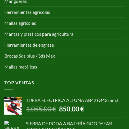
Mangueras
Herramientas agricolas
Mallas agricolas
Mantas y plasticos para agricultura
Herramientas de engrase
Brocas Sds plus / Sds Max
Mallas metálicas
TOP VENTAS
TIJERA ELECTRICA ALTUNA AB42 (Ø42 mm.)
El
El
1.055,00
€
850,00
€
precio
precio
original
actual
SIERRA DE PODA A BATERÍA GOODYEAR
era:
es: