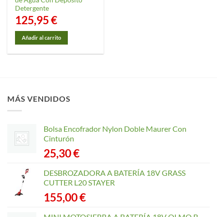
de Agua Con Deposito
Detergente
125,95
€
Añadir al carrito
MÁS VENDIDOS
Bolsa Encofrador Nylon Doble Maurer Con
Cinturón
25,30
€
DESBROZADORA A BATERÍA 18V GRASS
CUTTER L20 STAYER
155,00
€
MINI MOTOSIERRA A BATERÍA 18V OLMO B